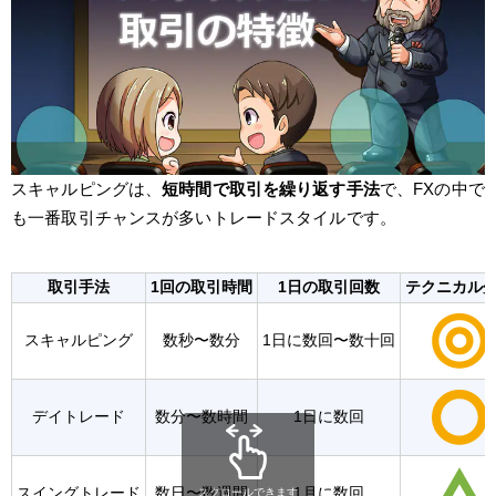
スキャルピングは、
短時間で取引を繰り返す手法
で、FXの中で
も一番取引チャンスが多いトレードスタイルです。
取引手法
1回の取引時間
1日の取引回数
テクニカル
スキャルピング
数秒〜数分
1日に数回〜数十回
デイトレード
数分〜数時間
1日に数回
スイングトレード
数日〜数週間
1月に数回
スクロールできます