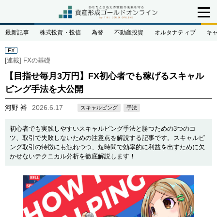
最新記事
株式投資・投信
為替
不動産投資
オルタナティブ
キ
FX
[連載]
FXの基礎
【目指せ毎月3万円】FX初心者でも稼げるスキャル
ピング手法を大公開
河野 裕
2026.6.17
スキャルピング
手法
初心者でも実践しやすいスキャルピング手法と勝つための3つのコ
ツ、取引で失敗しないための注意点を解説する記事です。スキャルピ
ング取引の特徴にも触れつつ、短時間で効率的に利益を出すために欠
かせないテクニカル分析を徹底解説します！