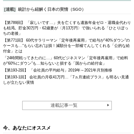
[連載]
統計から紐解く日本の実情（SGO）
【第789回】 「寂しいです…」夫を亡くすも遺族年金ゼロ・退職金代わり
も枯渇。貯金30万円・62歳妻が〈月13万円〉で強いられる「ひとりぼっ
ちの老後」
【第771回】 60代サラリーマン「定年後再雇用」で給与が“40%ダウン”の
ケースも…“もらい忘れ”は損！減額分を一部補てんしてくれる「公的な給
付金」とは
「24時間戦ってきたのに…」60代ビジネスマン「定年後再雇用」で給料
が“60%にダウン”も…知らないと損する「国からの給付金」
【第193-2回】 「会社員の平均給与」2019年～2021年月別推移
【第193-1回】 会社員の月収41万円…「7ヵ月連続プラス」も明るい見通
しが立たない実情
連載記事一覧
今、あなたにオススメ