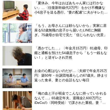
「夏休み、今年はおばあちゃん家には行かな
い」…〈往復新幹線代3万円〉をかけ不機嫌な
小6息子を送る愚行。“妻の配慮”に夫がキレたワ
ケ
「もう、お母さんには頼らないから」実家に居
座る52歳無職の息子から届いたLINEに胸騒
ぎ。75歳母が自宅で見た「信じられない光景」
「愚かでした…」〈年金月15万円〉81歳母、印
鑑と通帳を預けた54歳息子から「もう一銭もな
い！」と逆ギレされ茫然
お金の心配はないのだが…〈夫婦で年金月25万
円〉築50年・分譲団地暮らしの67歳夫。静まり
返った食卓、妻との会話もない毎日
「俺の血と汗が税金でこんなに持っていかれる
なんて…」65歳定年夫、退職金2,600万円と
iDeCoの〈同時受給〉で課された重税。妻「慰
める言葉もありません」