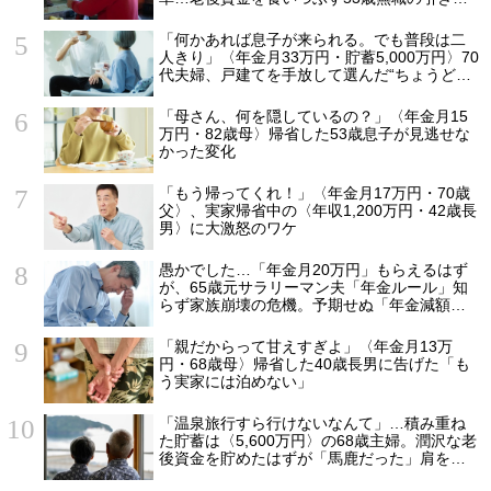
もり息子が、2階の四畳半から〈消えた日〉
「何かあれば息子が来られる。でも普段は二
人きり」〈年金月33万円・貯蓄5,000万円〉70
代夫婦、戸建てを手放して選んだ“ちょうどい
い距離”
「母さん、何を隠しているの？」〈年金月15
万円・82歳母〉帰省した53歳息子が見逃せな
かった変化
「もう帰ってくれ！」〈年金月17万円・70歳
父〉、実家帰省中の〈年収1,200万円・42歳長
男〉に大激怒のワケ
愚かでした…「年金月20万円」もらえるはず
が、65歳元サラリーマン夫「年金ルール」知
らず家族崩壊の危機。予期せぬ「年金減額」5
つの理由
「親だからって甘えすぎよ」〈年金月13万
円・68歳母〉帰省した40歳長男に告げた「も
う実家には泊めない」
「温泉旅行すら行けないなんて」…積み重ね
た貯蓄は〈5,600万円〉の68歳主婦。潤沢な老
後資金を貯めたはずが「馬鹿だった」肩を落
とす理由