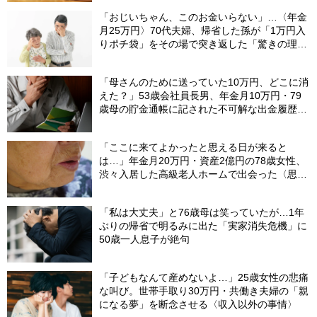
「おじいちゃん、このお金いらない」…〈年金
月25万円〉70代夫婦、帰省した孫が「1万円入
りポチ袋」をその場で突き返した「驚きの理
由」
「母さんのために送っていた10万円、どこに消
えた？」53歳会社員長男、年金月10万円・79
歳母の貯金通帳に記された不可解な出金履歴に
絶句
「ここに来てよかったと思える日が来ると
は…」年金月20万円・資産2億円の78歳女性、
渋々入居した高級老人ホームで出会った〈思わ
ぬ縁〉
「私は大丈夫」と76歳母は笑っていたが…1年
ぶりの帰省で明るみに出た「実家消失危機」に
50歳一人息子が絶句
「子どもなんて産めないよ…」25歳女性の悲痛
な叫び。世帯手取り30万円・共働き夫婦の「親
になる夢」を断念させる〈収入以外の事情〉