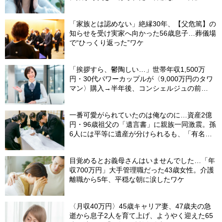
「家族とは認めない」絶縁30年、【父危篤】の
知らせを受け実家へ向かった56歳息子…葬儀場
で“ひっくり返った”ワケ
「挨拶すら、鬱陶しい…」世帯年収1,500万
円・30代パワーカップルが〈9,000万円のタワ
マン〉購入→半年後、コンシェルジュの前
を“顔を伏せて”通るワケ
一番可愛がられていたのは俺なのに…資産2億
円・96歳祖父の「遺言書」に親族一同激震。孫
6人には平等に遺産が分けられるも、「有名私
大卒・月収100万円の36歳孫」だけもらえなか
った理由
目覚めるとお義母さんはいませんでした…「年
収700万円」大手管理職だった43歳女性。介護
離職から5年、平穏な朝に涙したワケ
〈月収40万円〉45歳キャリア妻、47歳夫の急
逝から息子2人を育て上げ、ようやく迎えた65