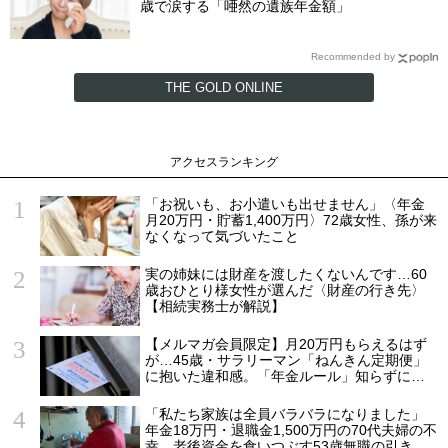
歳で涙する「唖然の遺族年金額」
Recommended by
THE GOLD ONLINE
アクセスランキング
「お祝いも、お小遣いも出せません」〈年金
月20万円・貯蓄1,400万円〉72歳女性、孫が来
なくなって気づいたこと
実の姉妹には財産を渡したくないんです…60
歳おひとり様女性が選んだ〈財産の行き先〉
【相続実務士が解説】
【メルマガ会員限定】月20万円もらえるはず
が…45歳・サラリーマン「ねんきん定期便」
に抱いた違和感。「年金ルール」知らずにそ
のまま20年…65歳で受け取ることになる年金
額に唖然「何かの間違いでは？」
「私たち家族は全員バラバラになりました」
年金18万円・退職金1,500万円の70代夫婦の不
幸…老後資金を食いつぶす53歳無職の引きこ