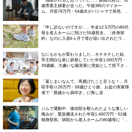
歳専業主婦妻が去った。午後3時のマイホー
ム、月収78万円・54歳夫がパジャマで呆然、カ
ーテンは閉まったまま
「申し訳ないのですが…」年金12.5万円の80代
母を老人ホームに預けた55歳長女。〈終身契
約〉なのに入居6ヵ月で母が追い出されたワ
ケ…施設職員が言いにくそうに告げたひと言
【社労士FPが解説】
なにもかもが変わりました…ネチネチした姑、
亭主関白な舅に辟易していた年収1,000万円・
39歳嫁。大嫌いな義実家に突如として投下され
た「爆弾」
「墓じまいなんて、馬鹿げたこと言うな！」月
収手取り28万円・58歳ひとり娘、お盆の実家帰
省で「親戚から袋叩き」に悔し涙
ジムで運動中、後頭部を殴られたような激しい
痛みが…緊急搬送された年収1,400万円・52歳
独身部長。病院から老人ホームの80歳母に「お
金貸して」と電話したワケ