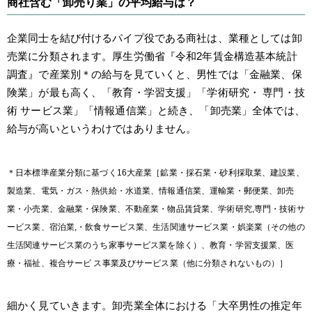
商社含む「卸売り業」の平均給与は？
企業同士を結び付けるパイプ役である商社は、業種としては卸
売業に分類されます。厚生労働省『令和2年賃金構造基本統計
調査』で産業別＊の給与を見ていくと、男性では「金融業、保
険業」が最も高く、「教育・学習支援」「学術研究・ 専門・技
術 サービス業」「情報通信業」と続き、「卸売業」全体では、
給与が高いというわけではありません。
＊日本標準産業分類に基づく16大産業［鉱業・採石業・砂利採取業、建設業、
製造業、電気・ガス・熱供給・水道業、情報通信業、運輸業・郵便業、卸売
業・小売業、金融業・保険業、不動産業・物品賃貸業、学術研究,専門・技術サ
ービス業、宿泊業,・飲食サービス業、生活関連サービス業・娯楽業（その他の
生活関連サービス業のうち家事サービス業を除く）、教育・学習支援業、医
療・福祉、複合サービ ス事業及びサービス業（他に分類されないもの）］
細かく見ていきます。卸売業全体における「大卒男性の推定年