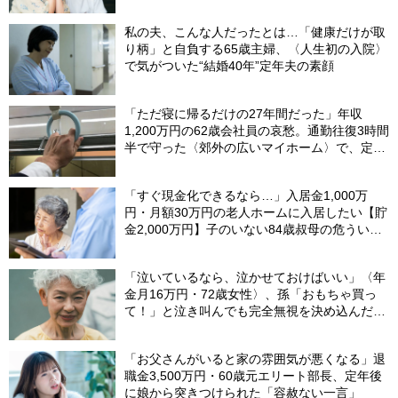
私の夫、こんな人だったとは…「健康だけが取
り柄」と自負する65歳主婦、〈人生初の入院〉
で気がついた“結婚40年”定年夫の素顔
「ただ寝に帰るだけの27年間だった」年収
1,200万円の62歳会社員の哀愁。通勤往復3時間
半で守った〈郊外の広いマイホーム〉で、定年
直前に直面したまさかの事態【FPが解説】
「すぐ現金化できるなら…」入居金1,000万
円・月額30万円の老人ホームに入居したい【貯
金2,000万円】子のいない84歳叔母の危うい決
断。55歳甥の介入で〈叔母の自宅マンション〉
が1億円で売れたワケ
「泣いているなら、泣かせておけばいい」〈年
金月16万円・72歳女性〉、孫「おもちゃ買っ
て！」と泣き叫んでも完全無視を決め込んだ理
由
「お父さんがいると家の雰囲気が悪くなる」退
職金3,500万円・60歳元エリート部長、定年後
に娘から突きつけられた「容赦ない一言」