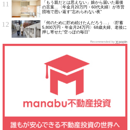
「もう親だとは思えない」娘から届いた最後
の言葉…〈年金月20万円・60代夫婦〉が市営
団地で思い返す“忘れられない夜”
「何のために貯め続けたんだろう…」〈貯蓄
5,800万円・年金月24万円〉68歳夫婦、老後に
押し寄せた“空っぽの毎日”
Recommended by