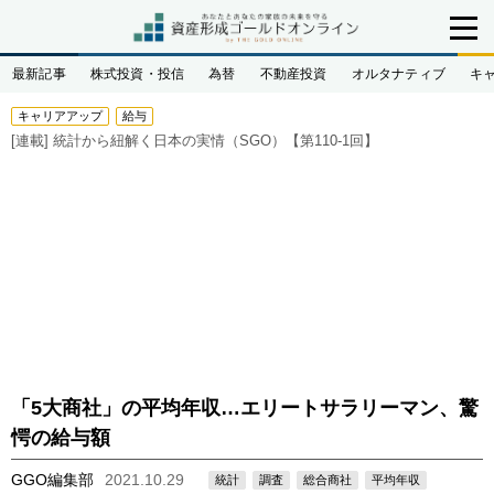
最新記事
株式投資・投信
為替
不動産投資
オルタナティブ
キ
キャリアアップ
給与
[連載]
統計から紐解く日本の実情（SGO）【第110-1回】
「5大商社」の平均年収…エリートサラリーマン、驚
愕の給与額
GGO編集部
2021.10.29
統計
調査
総合商社
平均年収