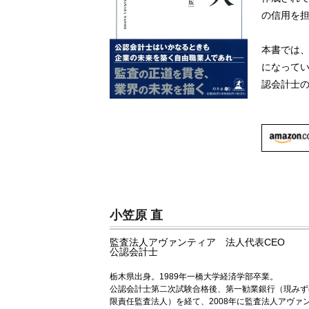
の信用を
本書では
になって
認会計士
小笠原 直
監査法人アヴァンティア 法人代表CEO
公認会計士
栃木県出身。1989年一橋大学経済学部卒業。
公認会計士第二次試験合格後、第一勧業銀行（現みず
限責任監査法人）を経て、2008年に監査法人アヴァ