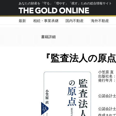
あなたの財産を「守る」「増やす」「残す」ための総合情報サイト
最新
相続・事業承継
国内不動産
海外不動産
書籍詳細
『監査法人の原点
小笠原 直
出版社名
発行年月：2
公認会計
公認会計
作成され