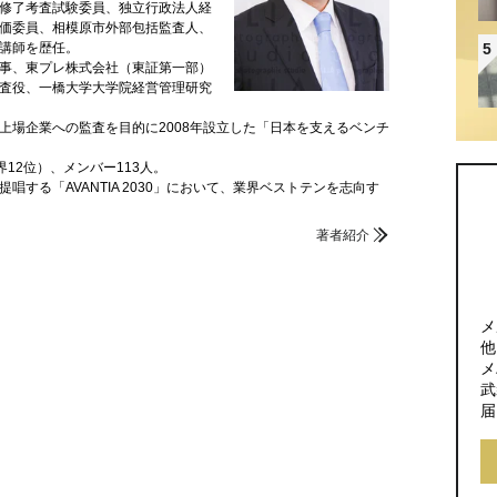
修了考査試験委員、独立行政法人経
価委員、相模原市外部包括監査人、
5
講師を歴任。
事、東プレ株式会社（東証第一部）
査役、一橋大学大学院経営管理研究
上場企業への監査を目的に2008年設立した「日本を支えるベンチ
界12位）、メンバー113人。
する「AVANTIA 2030」において、業界ベストテンを志向す
著者紹介
メ
他
メ
武
届