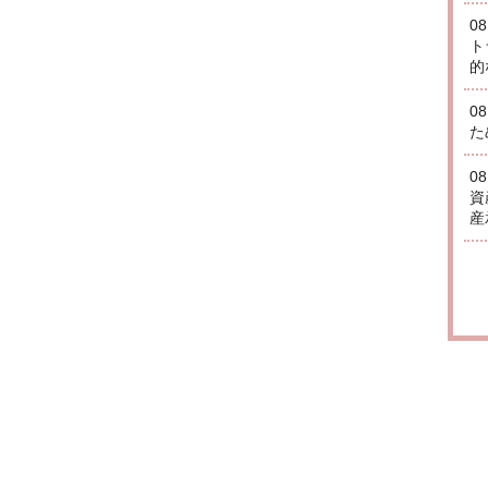
0
ト
的
0
た
0
資
産