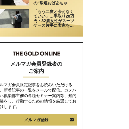
の“常連おばあちゃ
ん”に向けられた20代会
「もう二度と会えなく
社員の本音。それでも
ていい」…手取り28万
通い続ける理由
円・32歳女性がスーツ
ケース片手に実家を飛
び出した日。きっかけ
は66歳母の「背筋の凍
る一言」
メルマガ会員登録者の
ご案内
ルマガ会員限定記事をお読みいただける
、新着記事の一覧をメールで配信。カメハ
ハ倶楽部主催の各種セミナー案内等、知的
装をし、行動するための情報を厳選してお
けします。
メルマガ登録