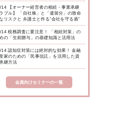
8/14 【オーナー経営者の相続・事業承継
ラブル】 「自社株」と「遺留分」の致命
なリスクと 弁護士と作る”会社を守る盾”
8/14 税務調査に要注意！ 「相続対策」の
めの「生前贈与」の基礎知識と活用法
8/14 認知症対策には絶対的な効果！ 金融
産家のための「民事信託」を活用した資
承継方法
会員向けセミナーの一覧