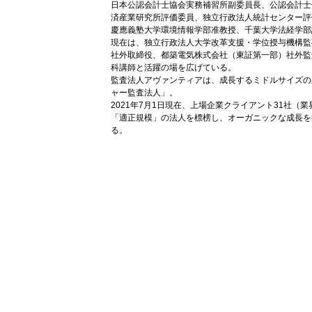
日本公認会計士協会実務補習所副委員長、公認会計士
済産業研究所評価委員、独立行政法人統計センター評
慶應義塾大学環境情報学部准教授、千葉大学法経学部
現在は、独立行政法人大学改革支援・学位授与機構監
社外取締役、都築電気株式会社（東証第一部）社外監
科講師と活躍の場を広げている。
監査法人アヴァンティアは、成長するミドルサイズの
ャー監査法人」。
2021年7月1日現在、上場企業クライアント31社（業
「適正規模」の法人を標榜し、オーガニックな成長を提唱
る。