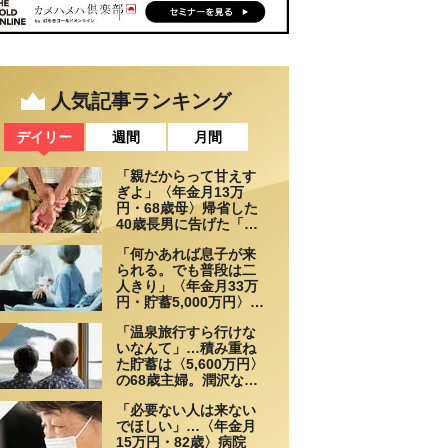
人気記事ランキング
デイリー
週間
月間
「親だからって甘えす
ぎよ」〈年金月13万
円・68歳母〉帰省した
40歳長男に告げた「も
う実家には泊めない」
「何かあれば息子が来
られる。でも普段は二
人きり」〈年金月33万
円・貯蓄5,000万円〉70
代夫婦、戸建てを手放
「温泉旅行すら行けな
して選んだ“ちょうどい
いなんて」…積み重ね
い距離”
た貯蓄は〈5,600万円〉
の68歳主婦。潤沢な老
後資金を貯めたはずが
「必要ない人は来ない
「馬鹿だった」肩を落
でほしい」…〈年金月
とす理由
15万円・82歳〉病院