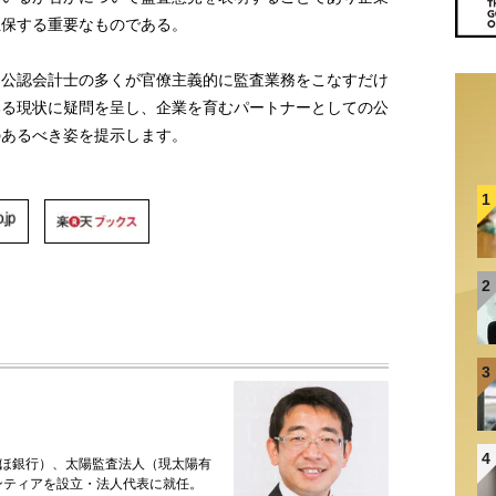
担保する重要なものである。
、公認会計士の多くが官僚主義的に監査業務をこなすだけ
いる現状に疑問を呈し、企業を育むパートナーとしての公
のあるべき姿を提示します。
1
2
3
4
ほ銀行）、太陽監査法人（現太陽有
ンティアを設立・法人代表に就任。