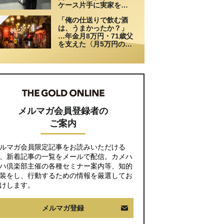
ケース片手に実家を飛
び出した日。きっかけ
「俺の仕送りで飲む酒
は66歳母の「背筋の凍
は、うまかったか？」
る一言」
…年金月8万円・71歳父
を支えた〈月5万円の援
助〉が途絶えた夜
メルマガ会員登録者の
ご案内
ルマガ会員限定記事をお読みいただける
、新着記事の一覧をメールで配信。カメハ
ハ倶楽部主催の各種セミナー案内等、知的
装をし、行動するための情報を厳選してお
けします。
メルマガ登録