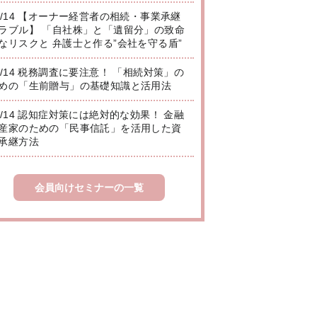
8/14 【オーナー経営者の相続・事業承継
ラブル】 「自社株」と「遺留分」の致命
なリスクと 弁護士と作る”会社を守る盾”
8/14 税務調査に要注意！ 「相続対策」の
めの「生前贈与」の基礎知識と活用法
8/14 認知症対策には絶対的な効果！ 金融
産家のための「民事信託」を活用した資
承継方法
会員向けセミナーの一覧