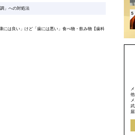
調」への対処法
5
健康には良い」けど「歯には悪い」食べ物・飲み物【歯科
メ
他
メ
武
届