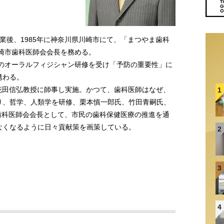
卒業後、1985年に神奈川県川崎市にて、「まつやま歯科
川崎市歯科医師会会長を務める。
生のオーラルフィジシャン研修を受け「予防の重要性」に
携わる。
花田信弘教授に師事し実施。かつて、歯科医師はなぜ、
1
り、哲学、人類学を研修、栗本慎一郎氏、竹田青嗣氏、
市歯科医師会会長として、市民の歯科保健医療の推進を通
なくなるように日々貢献策を画策している。
2
3
4