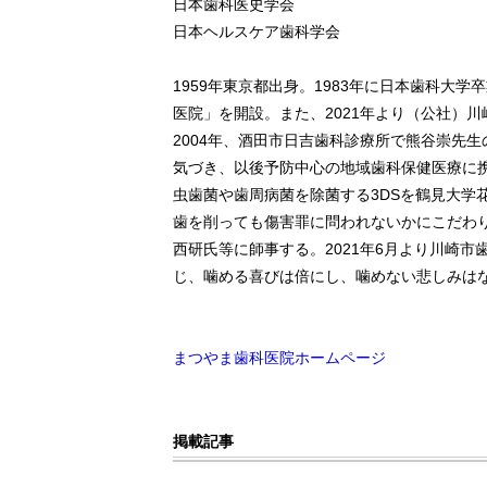
日本歯科医史学会
日本ヘルスケア歯科学会
1959年東京都出身。1983年に日本歯科大学
医院」を開設。また、2021年より（公社）
2004年、酒田市日吉歯科診療所で熊谷崇先
気づき、以後予防中心の地域歯科保健医療に
虫歯菌や歯周病菌を除菌する3DSを鶴見大学
歯を削っても傷害罪に問われないかにこだわ
西研氏等に師事する。2021年6月より川崎
じ、噛める喜びは倍にし、噛めない悲しみは
まつやま歯科医院ホームページ
掲載記事