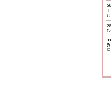
0
ト
的
0
た
0
資
産