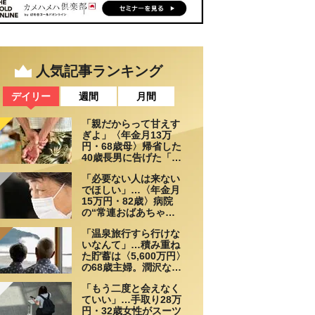
人気記事ランキング
デイリー
週間
月間
「親だからって甘えす
ぎよ」〈年金月13万
円・68歳母〉帰省した
40歳長男に告げた「も
う実家には泊めない」
「必要ない人は来ない
でほしい」…〈年金月
15万円・82歳〉病院
の“常連おばあちゃ
ん”に向けられた20代会
「温泉旅行すら行けな
社員の本音。それでも
いなんて」…積み重ね
通い続ける理由
た貯蓄は〈5,600万円〉
の68歳主婦。潤沢な老
後資金を貯めたはずが
「もう二度と会えなく
「馬鹿だった」肩を落
ていい」…手取り28万
とす理由
円・32歳女性がスーツ