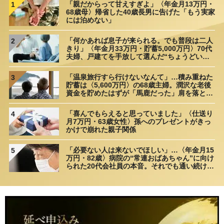
「親だからって甘えすぎよ」〈年金月13万円・
1
68歳母〉帰省した40歳長男に告げた「もう実家
には泊めない」
「何かあれば息子が来られる。でも普段は二人
2
きり」〈年金月33万円・貯蓄5,000万円〉70代
夫婦、戸建てを手放して選んだ“ちょうどいい
距離”
「温泉旅行すら行けないなんて」…積み重ねた
3
貯蓄は〈5,600万円〉の68歳主婦。潤沢な老後
資金を貯めたはずが「馬鹿だった」肩を落とす
理由
「喜んでもらえると思っていました」〈仕送り
4
月7万円・63歳女性〉孫へのプレゼントがきっ
かけで崩れた親子関係
「必要ない人は来ないでほしい」…〈年金月15
5
万円・82歳〉病院の“常連おばあちゃん”に向け
られた20代会社員の本音。それでも通い続ける
理由