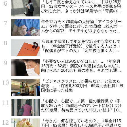
額に唖然「何かの間違いでは？」
「もう二度と会えなくていい」…手取り28万
円・32歳女性がスーツケース片手に実家を飛
び出した日。きっかけは66歳母の「背筋の凍
る一言」
年金12万円・76歳母の大好物「アイスクリー
ム」を持って面会に行った49歳娘…老人ホー
ムからの家路、モヤモヤが収まらなかったワ
ケ
75歳まで我慢して年金を“71万円”も増やして
も、〈年金繰下げ受給〉で後悔する人とは…
「配偶者が年下の人」「定年後も働く人」
「特別な年金を受け取れる人」【CFPが解
説】
「必要ない人は来ないでほしい」…〈年金月
15万円・82歳〉病院の“常連おばあちゃん”に
向けられた20代会社員の本音。それでも通い
続ける理由
「ビジネスクラスにしか乗らない」と決めた
老後…。〈貯蓄6,300万円・69歳元会社員〉帰
国後に募った後悔
「心配で、心配で…」第一便の飛行機で〈手
取り26万円〉25歳息子のアパートに駆けつけ
た55歳母。待ち受けていた“悲しい結末”【CFP
の助言】
「母さん、何を隠しているの？」〈年金月15
万円・82歳母〉帰省した53歳息子が見逃せな