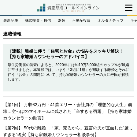
最新記事
株式投資・投信
為替
不動産投資
オルタナティブ
キ
連載情報
［連載］離婚に伴う「住宅とお金」の悩みをスッキリ解決！
【持ち家離婚カウンセラーのアドバイス】
厚生労働省の調査によると、2020年には約19万3,000組のカップルが離婚
に至りました。本連載では、いまや「3組に1組」が経験する離婚とそれに
伴う「お金」の問題について、持ち家離婚カウンセラーの入江寿氏が解説
します。
【第1回】 月収62万円・41歳エリート会社員の「理想的な人生」崩
壊…空っぽのマイホームに残された「辛すぎる宿題」【持ち家離婚
カウンセラーの助言】
【第2回】 50代の離婚…「家、売るから」宣言の夫が直面した“厳し
すぎる”現実【持ち家離婚カウンセラー相談事例】