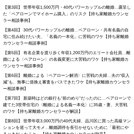
【第3回】 世帯年収1,500万円・40代パワーカップルの離婚…露呈し
た「ペアローンでマイホーム購入」のリスク【持ち家離婚カウンセ
ラー相談事例】
【第4回】 30代パワーカップルの離婚…ペアローン・共有名義の自
宅に住み続けたい夫、「名義の一本化」に苦戦のワケ【持ち家離婚
カウンセラー相談事例】
【第5回】 有名企業を渡り歩く年収1,200万円のエリート会社員…離
婚による〈ペアローン〉の名義変更に大苦戦のワケ【持ち家離婚カ
ウンセラー相談事例】
【第6回】 離婚による〈ペアローン解消〉に苦戦の夫婦…夫の“収入
減”も、無事に借換え審査をパスできたワケ【持ち家離婚カウンセラ
ー相談事例】
【第7回】 新築時はどの銀行も“前のめり”だったのに…ペアローンで
建てた3世帯住宅の〈離婚による名義一本化〉に35歳・妻、大苦戦
のワケ【持ち家離婚カウンセラーが解説】
【第8回】 世帯年収3,000万円の40代夫婦、品川区に買った高級マン
ションを巡って大モメ…離婚調停を長引かせないために「最初にや