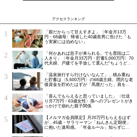
アクセスランキング
「親だからって甘えすぎよ」〈年金月13万
円・68歳母〉帰省した40歳長男に告げた「も
う実家には泊めない」
「何かあれば息子が来られる。でも普段は二
人きり」〈年金月33万円・貯蓄5,000万円〉70
代夫婦、戸建てを手放して選んだ“ちょうどい
い距離”
「温泉旅行すら行けないなんて」…積み重ね
た貯蓄は〈5,600万円〉の68歳主婦。潤沢な老
後資金を貯めたはずが「馬鹿だった」肩を落
とす理由
「喜んでもらえると思っていました」〈仕送
り月7万円・63歳女性〉孫へのプレゼントがき
っかけで崩れた親子関係
【メルマガ会員限定】月20万円もらえるはず
が…45歳・サラリーマン「ねんきん定期便」
に抱いた違和感。「年金ルール」知らずにそ
のまま20年…65歳で受け取ることになる年金