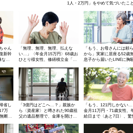
1人・2万円」をやめて気づいたこ
ちゃん
「無理、無理、無理、払えな
「もう、お母さんには頼
復新幹
い…」〈年金月15万円〉68歳お
から」実家に居座る52歳
嫌な小6
ひとり様女性、修繕積立金「1
息子から届いたLINEに胸
慮”に
戸あたり500万円不足」に絶句
75歳母が自宅で見た「信
ない光景」
帰省し
「3億円はどこへ…？」親族か
「もう、121円しかない
17万
ら〈資産家〉と噂された90歳祖
金月11万円・71歳女性、
を無断で
父の遺品整理で、金庫を開けた
給日まで〈あと7日〉、驚
00万円
34歳孫が絶句したワケ
サバイバル生活
。理由
めたワ