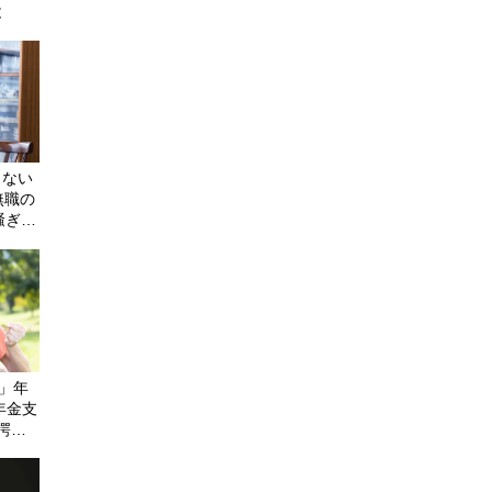
と
らない
無職の
騒ぎ。
じられ
…」年
年金支
愕の