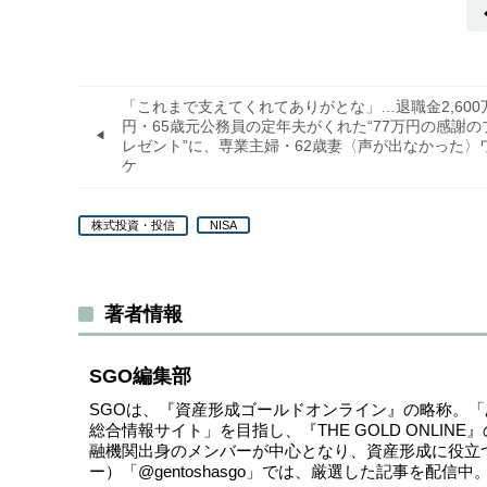
「これまで支えてくれてありがとな」…退職金2,600
円・65歳元公務員の定年夫がくれた“77万円の感謝の
レゼント”に、専業主婦・62歳妻〈声が出なかった〉
ケ
株式投資・投信
NISA
著者情報
SGO編集部
SGOは、『資産形成ゴールドオンライン』の略称。
総合情報サイト」を目指し、『THE GOLD ONLI
融機関出身のメンバーが中心となり、資産形成に役立
ー）
「@gentoshasgo」
では、厳選した記事を配信中