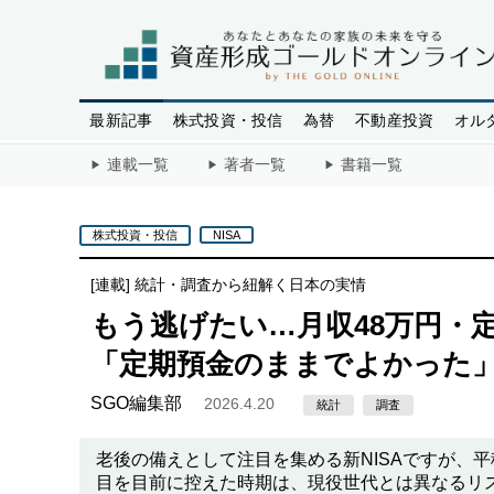
最新記事
株式投資・投信
為替
不動産投資
オル
連載一覧
著者一覧
書籍一覧
株式投資・投信
NISA
[連載]
統計・調査から紐解く日本の実情
もう逃げたい…月収48万円・定
「定期預金のままでよかった
SGO編集部
2026.4.20
統計
調査
老後の備えとして注目を集める新NISAですが、
目を目前に控えた時期は、現役世代とは異なるリ