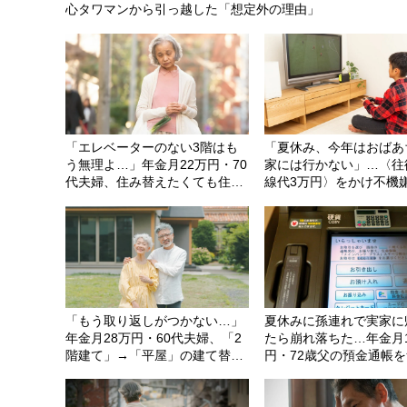
心タワマンから引っ越した「想定外の理由」
「エレベーターのない3階はも
「夏休み、今年はおばあ
う無理よ…」年金月22万円・70
家には行かない」…〈往
代夫婦、住み替えたくても住み
線代3万円〉をかけ不機
替えられない「過酷な現実」
息子を送る愚行。“妻の配
夫がキレたワケ
「もう取り返しがつかない…」
夏休みに孫連れで実家に
年金月28万円・60代夫婦、「2
たら崩れ落ちた…年金月
階建て」→「平屋」の建て替え
円・72歳父の預金通帳
を猛烈に後悔したワケ
覗いた44歳息子、「1,0
引き出してる…」と呆然
を問いただし、自分を責