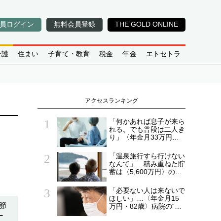
員ログイン
無料会員登録
THE GOLD ONLINE
介護
住まい
子育て・教育
税金
年金
エトセトラ
アクセスランキング
「何かあれば息子が来ら
れる。でも普段は二人き
り」〈年金月33万円・
貯蓄5,000万円〉70代夫
婦、戸建てを手放して選
「温泉旅行すら行けない
んだ“ちょうどいい距離”
なんて」…積み重ねた貯
蓄は〈5,600万円〉の68
歳主婦。潤沢な老後資金
を貯めたはずが「馬鹿だ
「必要ない人は来ないで
った」肩を落とす理由
ほしい」…〈年金月15
節
万円・82歳〉病院の“常
連おばあちゃん”に向け
ー