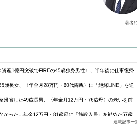
著者
資産1億円突破でFIREの45歳独身男性〉、半年後に仕事復帰
歳長女、〈年金月28万円・60代両親〉に「絶縁LINE」を送
帰省した49歳長男、〈年金月12万円・76歳母〉の老いを前
かった…年金12万円・81歳母に「施設入居」を勧めた57歳
連載記事一
？」28歳・都内一人暮らしの節約オタク女性に友人が放った＜