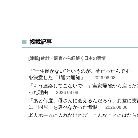
揭載記事
[連載]
統計・調査から紐解く日本の実情
「“一生働かない”というのが、夢だったんです」〈
を決意した「1通の通知」
2026.08.08
「もう連絡してこないで！」実家帰省から戻った35
った理由
2026.08.08
「あと何度、母さんに会えるんだろう」お盆に実家
に「同居」を選べなかった悔恨
2026.08.08
老人ホームに入れなければ、こんなことにはならな
娘の後悔
2026.08.08
「ポイ活ガチ勢なのにどうしてそこはノーマーク
素朴なギモン＞
2026.08.07