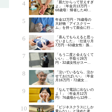
られた20代会社員の本
「親だからって甘えすぎ
音。それでも通い続ける
よ」〈年金月13万円・
理由
68歳母〉帰省した40歳
長男に告げた「もう実家
には泊めない」
年金12万円・76歳母の
大好物「アイスクリー
ム」を持って面会に行っ
た49歳娘…老人ホーム
からの家路、モヤモヤが
「喜んでもらえると思っ
収まらなかったワケ
ていました」〈仕送り月
7万円・63歳女性〉孫へ
のプレゼントがきっかけ
で崩れた親子関係
「もう二度と会えなくて
いい」…手取り28万
円・32歳女性がスーツ
ケース片手に実家を飛び
出した日。きっかけは
「泣いているなら、泣か
66歳母の「背筋の凍る
せておけばいい」〈年金
一言」
月16万円・72歳女
性〉、孫「おもちゃ買っ
て！」と泣き叫んでも完
「なんで電話に出ないの
全無視を決め込んだ理由
よ！」〈年金月12万
円〉76歳母から12件も
の不審な着信。慌てて駆
けつけた48歳長女、実
「ビジネスクラスにしか
家の惨状に絶句
乗らない」と決めた老