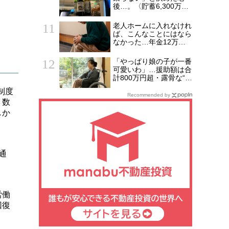
後…。〈貯蓄6,300万
円・69歳元会社員〉帰
国後に募った後悔
老人ホームに入れなけれ
ば、こんなことにはなら
なかった…年金12万
円・81歳母に「施設入
居」を勧めた57歳娘の
「やっぱり娘の子が一番
後悔
可愛いわ」…援助額は合
計800万円超・露骨な“孫
差別”を続けた79歳女
制度
性、介護施設で直面した
Recommended by
、数
「自業自得」
しか
通
労働
回復