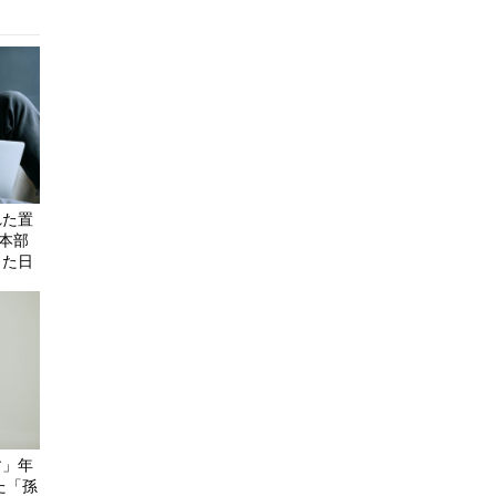
れた置
元本部
った日
す」年
た「孫