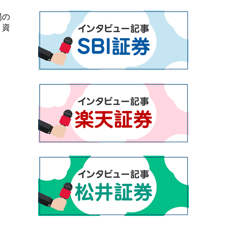
場の
、資