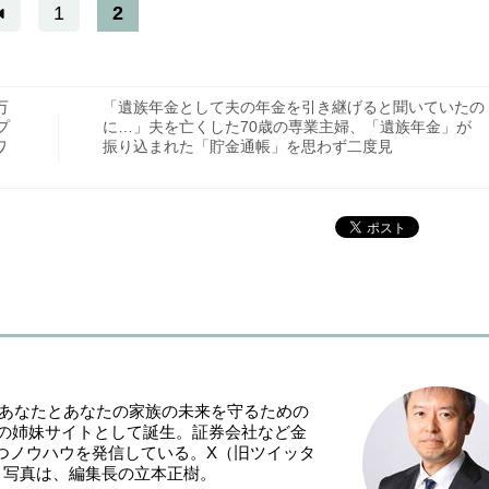
1
2
万
「遺族年金として夫の年金を引き継げると聞いていたの
プ
に…」夫を亡くした70歳の専業主婦、「遺族年金」が
ワ
振り込まれた「貯金通帳」を思わず二度見
「あなたとあなたの家族の未来を守るための
NE』の姉妹サイトとして誕生。証券会社など金
つノウハウを発信している。X（旧ツイッタ
。写真は、編集長の立本正樹。