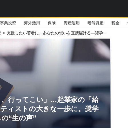
事業投資
海外活用
保険
資産運用
暗号資産
税金
育
>
支援したい若者に、あなたの想いを直接届ける—奨学金という新しい社会貢献 ガクシーと考える未来
ら、行ってこい」…起業家の「給
ーティストの大きな一歩に。奨学
の“生の声”