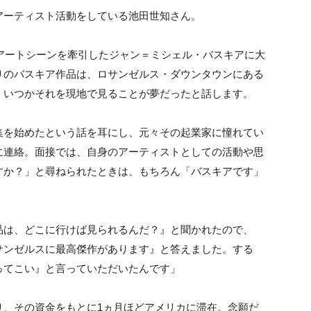
アーティスト活動をしている池田世知さん。
でアートシーンを牽引したジャン＝ミシェル・バスキアに大
りのバスキア作品は、ロサンゼルス・ダウンタウンにある
、いつかそれを現地で見ることが夢だったと話します。
集を始めたという話を耳にし、元々その起業家に憧れてい
に連絡。面接では、自身のアーティストとしての活動や思
すか？」と尋ねられたときは、もちろん「バスキアです」
品は、どこに行けば見られるんだ？』と聞かれたので、
サンゼルスに最高傑作があります』と答えました。する
ってこい』と言っていただいたんです」
り、その資金をもとに1ヵ月ほどアメリカに滞在。念願だ