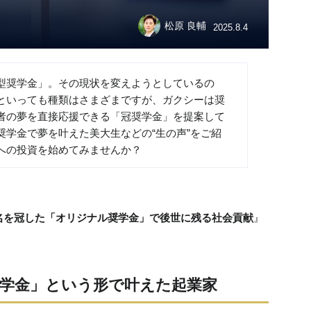
松原 良輔
2025.8.4
型奨学金」。その現状を変えようとしているの
といっても種類はさまざまですが、ガクシーは奨
者の夢を直接応援できる「冠奨学金」を提案して
奨学金で夢を叶えた美大生などの“生の声”をご紹
への投資を始めてみませんか？
名を冠した「オリジナル奨学金」で後世に残る社会貢献
』
学金」という形で叶えた起業家