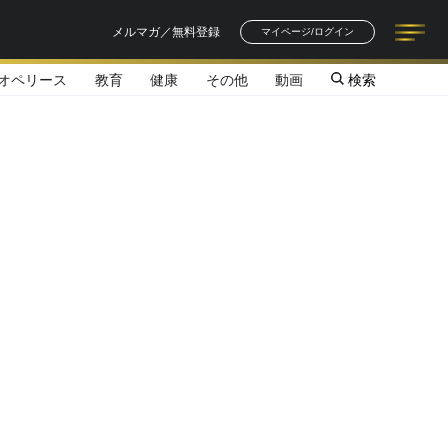
メルマガ／無料登録
マイページ/ログイン
オペリース
教育
健康
その他
動画
検索
記事一覧
連載一覧
著者一覧
書籍一覧
セミナー情報
お知らせ