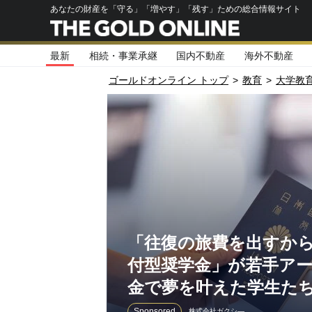
あなたの財産を「守る」「増やす」「残す」ための総合情報サイト
最新
相続・事業承継
国内不動産
海外不動産
ゴールドオンライン トップ
>
教育
>
大学教
「往復の旅費を出すか
付型奨学金」が若手ア
金で夢を叶えた学生たち
Sponsored
株式会社ガクシ―