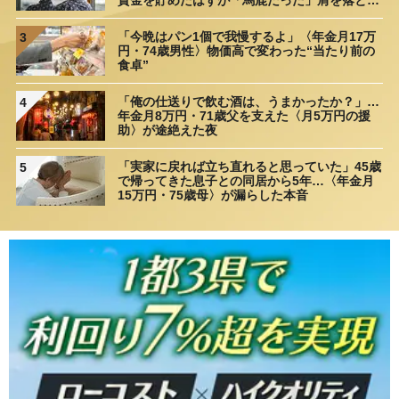
理由
「今晩はパン1個で我慢するよ」〈年金月17万
3
円・74歳男性〉物価高で変わった“当たり前の
食卓”
「俺の仕送りで飲む酒は、うまかったか？」…
4
年金月8万円・71歳父を支えた〈月5万円の援
助〉が途絶えた夜
「実家に戻れば立ち直れると思っていた」45歳
5
で帰ってきた息子との同居から5年…〈年金月
15万円・75歳母〉が漏らした本音