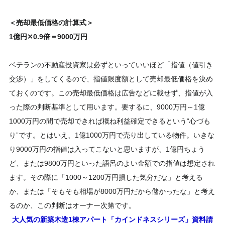
＜売却最低価格の計算式＞
1億円
✕0.9倍＝9000万円
ベテランの不動産投資家は必ずといっていいほど「指値（値引き
交渉）」をしてくるので、指値限度額として売却最低価格を決め
ておくのです。この売却最低価格は広告などに載せず、指値が入
った際の判断基準として用います。要するに、9000万円～1億
1000万円の間で売却できれば概ね利益確定できるという“心づも
り”です。とはいえ、1億1000万円で売り出している物件。いきな
り9000万円の指値は入ってこないと思いますが、1億円ちょう
ど、または9800万円といった語呂のよい金額での指値は想定され
ます。その際に「1000～1200万円損した気分だな」と考える
か、または「そもそも相場が8000万円だから儲かったな」と考え
るのか、この判断はオーナー次第です。
大人気の新築木造1棟アパート「カインドネスシリーズ」資料請