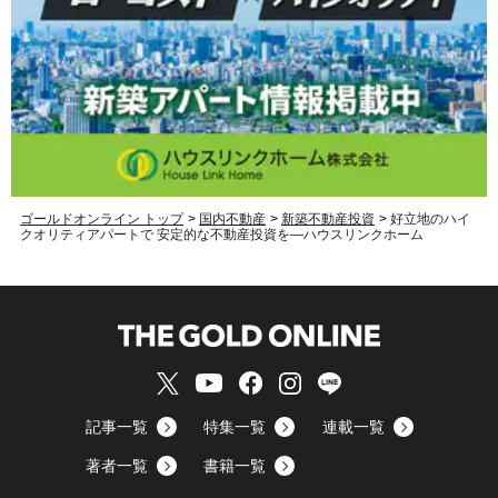
ゴールドオンライン トップ
>
国内不動産
>
新築不動産投資
>
好立地のハイ
クオリティアパートで 安定的な不動産投資を―ハウスリンクホーム
記事一覧
特集一覧
連載一覧
著者一覧
書籍一覧