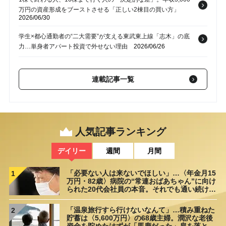
万円の資産形成をブーストさせる「正しい2棟目の買い方」
2026/06/30
学生×都心通勤者の“二大需要”が支える東武東上線「志木」の底
力…単身者アパート投資で外せない理由
2026/06/26
「確定測量図」があるのに決済不能？相続人代表のエビデンスが
欠けた境界確認書の法的対抗力と、オーナーが負うべき「境界不
連載記事一覧
明」のリスク
2026/06/23
年収3,000万円層「投資を考える時間がない」は好機か…本業を
妨げず、信用のレバレッジを最大化させる「高効率な資産形成」
の方法
2026/06/19
人気記事ランキング
「年収3割減」でも生活水準は落とさない〈41歳・年収3,000万
デイリー
週間
月間
円〉の会社員が、今のうちに“第二の給与”を確定させておくべき
理由
2026/06/16
「必要ない人は来ないでほしい」…〈年金月15
1
万円・82歳〉病院の“常連おばあちゃん”に向け
られた20代会社員の本音。それでも通い続ける
理由
「温泉旅行すら行けないなんて」…積み重ねた
2
貯蓄は〈5,600万円〉の68歳主婦。潤沢な老後
資金を貯めたはずが「馬鹿だった」肩を落とす