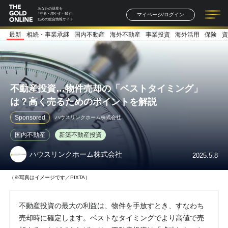
あなたの財産を
マイページ/ログイン
「守る・増やす・残す」
ための総合情報サイト
最新
相続・事業承継
国内不動産
海外不動産
事業投資
海外活用
保険
資
記事一覧
連載一覧
著者一覧
書籍一覧
セミナー情報
お知らせ
不動産投資…物件売却の「ベストタイミング」
は？高く売るためのポイントを解説
Sponsored
ハウスリンクホーム株式会社
国内不動産
新築不動産投資
ハウスリンクホーム株式会社
2025.5.8
（※写真はイメージです／PIXTA）
不動産投資の最大の利益は、物件を手放すとき、すなわち
売却時に確定します。ベストなタイミングでより高値で売