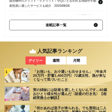
競売物件のメリット・デメリット！やばいと言われる理由や不動
産投資に適したサービスも紹介
2025/08/26
「ほったらかし投資」とは？初心者におすすめの資産運用方法6
選
2025/08/22
連載記事一覧
不動産登記における建物の「登記事項証明書」とは？種類・取得
方法・必要書類【AFPの解説】
2025/08/19
公務員は「住宅ローン審査」で有利になる？借入限度額の目安と
人気記事ランキング
利用できる住宅ローンの種類【AFPが解説】
2025/08/15
デイリー
週間
月間
「お祝いも、お小遣いも出せません」〈年金月
1
20万円・貯蓄1,400万円〉72歳女性、孫が来な
くなって気づいたこと
実の姉妹には財産を渡したくないんです…60歳
2
おひとり様女性が選んだ〈財産の行き先〉【相
続実務士が解説】
「何かあれば息子が来られる。でも普段は二人
3
きり」〈年金月33万円・貯蓄5,000万円〉70代