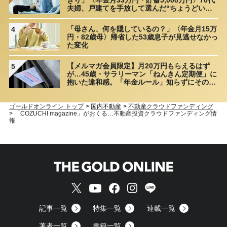
夫婦、戸建てを手放して選んだ“ちょうどいい
距離”
「母さん、何を隠しているの？」〈年金月15万
4
円・82歳母〉帰省した53歳息子が見逃せなかっ
た変化
【メルマガ会員限定】月20万円もらえるはず
5
が…45歳・サラリーマン「ねんきん定期便」に
抱いた違和感。「年金ルール」知らずにそのま
ま20年…65歳で受け取ることになる年金額に唖
然「何かの間違いでは？」
ゴールドオンライン トップ
>
国内不動産
>
不動産クラウドファンディング
>
「COZUCHI magazine」がおくる…不動産投資クラウドファンディング情
報
記事一覧
特集一覧
連載一覧
著者一覧
書籍一覧