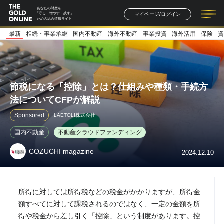
あなたの財産を
マイページ/ログイン
「守る・増やす・残す」
ための総合情報サイト
最新
相続・事業承継
国内不動産
海外不動産
事業投資
海外活用
保険
資
記事一覧
連載一覧
著者一覧
書籍一覧
セミナー情報
お知らせ
節税になる「控除」とは？仕組みや種類・手続方
法についてCFPが解説
Sponsored
LAETOLI株式会社
国内不動産
不動産クラウドファンディング
COZUCHI magazine
2024.12.10
所得に対しては所得税などの税金がかかりますが、所得金
額すべてに対して課税されるのではなく、一定の金額を所
得や税金から差し引く「控除」という制度があります。控