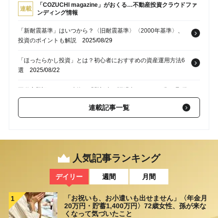
「COZUCHI magazine」がおくる…不動産投資クラウドファ
連載
ンディング情報
「新耐震基準」はいつから？〈旧耐震基準〉〈2000年基準〉、
投資のポイントも解説
2025/08/29
「ほったらかし投資」とは？初心者におすすめの資産運用方法6
選
2025/08/22
不動産登記における建物の「登記事項証明書」とは？種類・取得
方法・必要書類【AFPの解説】
2025/08/19
連載記事一覧
公務員は「住宅ローン審査」で有利になる？借入限度額の目安と
利用できる住宅ローンの種類【AFPが解説】
2025/08/15
なぜ「リバースモーゲージはやばい」と言われる？リスクや上手
人気記事ランキング
に利用するためのポイントを解説【FPが解説】
2025/08/12
デイリー
週間
月間
「お祝いも、お小遣いも出せません」〈年金月
1
20万円・貯蓄1,400万円〉72歳女性、孫が来な
くなって気づいたこと