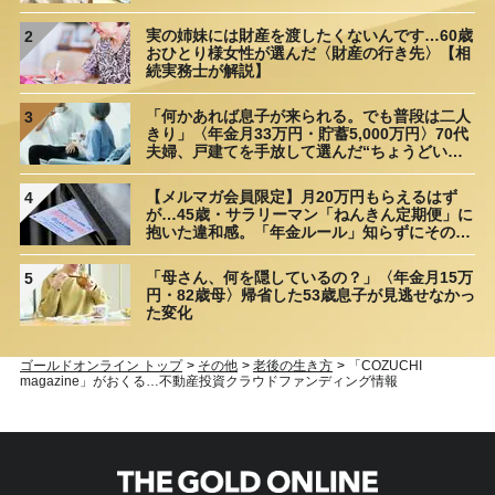
実の姉妹には財産を渡したくないんです…60歳
2
おひとり様女性が選んだ〈財産の行き先〉【相
続実務士が解説】
「何かあれば息子が来られる。でも普段は二人
3
きり」〈年金月33万円・貯蓄5,000万円〉70代
夫婦、戸建てを手放して選んだ“ちょうどいい
距離”
【メルマガ会員限定】月20万円もらえるはず
4
が…45歳・サラリーマン「ねんきん定期便」に
抱いた違和感。「年金ルール」知らずにそのま
ま20年…65歳で受け取ることになる年金額に唖
然「何かの間違いでは？」
「母さん、何を隠しているの？」〈年金月15万
5
円・82歳母〉帰省した53歳息子が見逃せなかっ
た変化
ゴールドオンライン トップ
>
その他
>
老後の生き方
>
「COZUCHI
magazine」がおくる…不動産投資クラウドファンディング情報