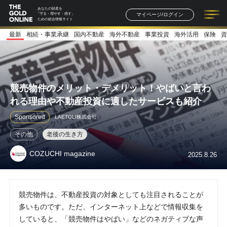
あなたの財産を
マイページ/ログイン
「守る・増やす・残す」
ための総合情報サイト
最新
相続・事業承継
国内不動産
海外不動産
事業投資
海外活用
保険
資
記事一覧
連載一覧
著者一覧
書籍一覧
セミナー情報
お知らせ
競売物件のメリット・デメリット！やばいと言わ
れる理由や不動産投資に適したサービスも紹介
Sponsored
LAETOLI株式会社
その他
老後の生き方
COZUCHI magazine
2025.8.26
競売物件は、不動産投資の対象としても注目されることが
多いものです。ただ、インターネット上などで情報収集を
していると、「競売物件はやばい」などのネガティブな声