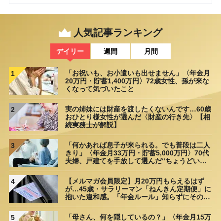
利用できる住宅ローンの種類【AFPが解説】
2025/08/15
なぜ「リバースモーゲージはやばい」と言われる？リスクや上手
人気記事ランキング
に利用するためのポイントを解説【FPが解説】
2025/08/12
デイリー
週間
月間
「お祝いも、お小遣いも出せません」〈年金月
1
20万円・貯蓄1,400万円〉72歳女性、孫が来な
くなって気づいたこと
実の姉妹には財産を渡したくないんです…60歳
2
おひとり様女性が選んだ〈財産の行き先〉【相
続実務士が解説】
「何かあれば息子が来られる。でも普段は二人
3
きり」〈年金月33万円・貯蓄5,000万円〉70代
夫婦、戸建てを手放して選んだ“ちょうどいい
距離”
【メルマガ会員限定】月20万円もらえるはず
4
が…45歳・サラリーマン「ねんきん定期便」に
抱いた違和感。「年金ルール」知らずにそのま
ま20年…65歳で受け取ることになる年金額に唖
然「何かの間違いでは？」
「母さん、何を隠しているの？」〈年金月15万
5