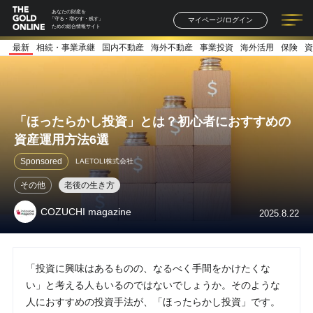
あなたの財産を
マイページ/ログイン
「守る・増やす・残す」
ための総合情報サイト
最新
相続・事業承継
国内不動産
海外不動産
事業投資
海外活用
保険
資
記事一覧
連載一覧
著者一覧
書籍一覧
セミナー情報
お知らせ
「ほったらかし投資」とは？初心者におすすめの
資産運用方法6選
Sponsored
LAETOLI株式会社
その他
老後の生き方
COZUCHI magazine
2025.8.22
「投資に興味はあるものの、なるべく手間をかけたくな
い」と考える人もいるのではないでしょうか。そのような
人におすすめの投資手法が、「ほったらかし投資」です。