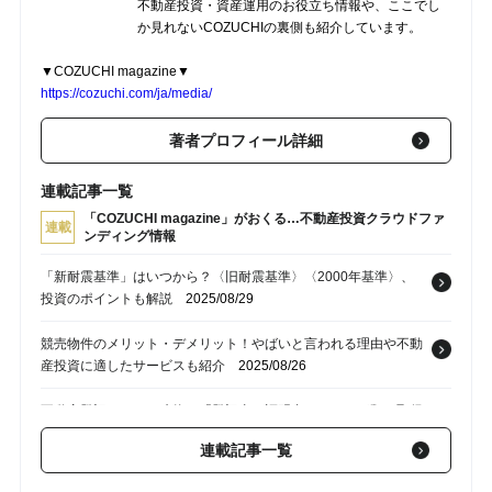
不動産投資・資産運用のお役立ち情報や、ここでし
か見れないCOZUCHIの裏側も紹介しています。
▼COZUCHI magazine▼
https://cozuchi.com/ja/media/
著者プロフィール詳細
連載記事一覧
「COZUCHI magazine」がおくる…不動産投資クラウドファ
連載
ンディング情報
「新耐震基準」はいつから？〈旧耐震基準〉〈2000年基準〉、
投資のポイントも解説
2025/08/29
競売物件のメリット・デメリット！やばいと言われる理由や不動
産投資に適したサービスも紹介
2025/08/26
不動産登記における建物の「登記事項証明書」とは？種類・取得
方法・必要書類【AFPの解説】
2025/08/19
連載記事一覧
公務員は「住宅ローン審査」で有利になる？借入限度額の目安と