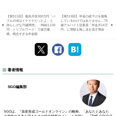
【第511回】 最高月収300万円「バ
【第513回】 年金の繰下げを後悔
ブルの頃はイケイケだったよ」と
しているわけではありません…75
誇らしげな70歳男性。〈時給1,130
歳アルバイト従業員「年金月14万
円・トリプルワーク〉で疲労蓄
円」に増額も悔し涙を流す理由
積、残念すぎる年金額
著者情報
SGO編集部
SGOは、『資産形成ゴールドオンライン』の略称。「あなたとあなた