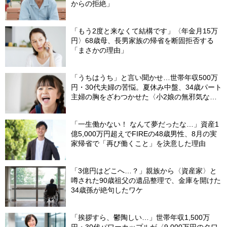
からの拒絶」
「もう2度と来なくて結構です」〈年金月15万
円〉68歳母、長男家族の帰省を断固拒否する
「まさかの理由」
「うちはうち」と言い聞かせ…世帯年収500万
円・30代夫婦の苦悩。夏休み中盤、34歳パート
主婦の胸をざわつかせた〈小2娘の無邪気なひ
と言〉
「一生働かない！ なんて夢だったな…」資産1
億5,000万円超えでFIREの48歳男性、8月の実
家帰省で「再び働くこと」を決意した理由
「3億円はどこへ…？」親族から〈資産家〉と
噂された90歳祖父の遺品整理で、金庫を開けた
34歳孫が絶句したワケ
「挨拶すら、鬱陶しい…」世帯年収1,500万
円・30代パワーカップルが〈9,000万円のタワ