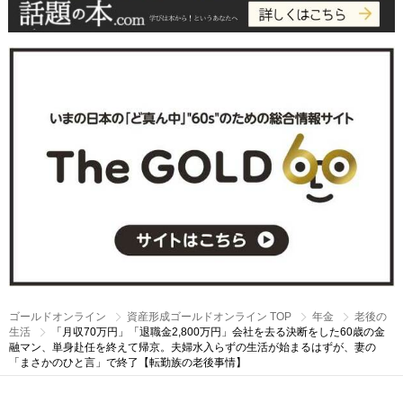
ゴールドオンライン
資産形成ゴールドオンライン TOP
年金
老後の
生活
「月収70万円」「退職金2,800万円」会社を去る決断をした60歳の金
融マン、単身赴任を終えて帰京。夫婦水入らずの生活が始まるはずが、妻の
「まさかのひと言」で終了【転勤族の老後事情】