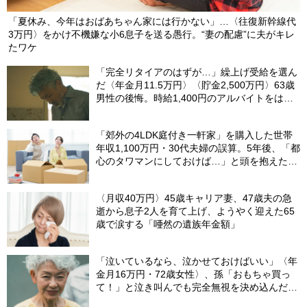
「夏休み、今年はおばあちゃん家には行かない」…〈往復新幹線代
3万円〉をかけ不機嫌な小6息子を送る愚行。“妻の配慮”に夫がキレ
たワケ
「完全リタイアのはずが…」繰上げ受給を選ん
だ〈年金月11.5万円〉〈貯金2,500万円〉63歳
男性の後悔。時給1,400円のアルバイトをはじ
めた「切実な理由」
「郊外の4LDK庭付き一軒家」を購入した世帯
年収1,100万円・30代夫婦の誤算。5年後、「都
心のタワマンにしておけば…」と頭を抱えたワ
ケ
〈月収40万円〉45歳キャリア妻、47歳夫の急
逝から息子2人を育て上げ、ようやく迎えた65
歳で涙する「唖然の遺族年金額」
「泣いているなら、泣かせておけばいい」〈年
金月16万円・72歳女性〉、孫「おもちゃ買っ
て！」と泣き叫んでも完全無視を決め込んだ理
由