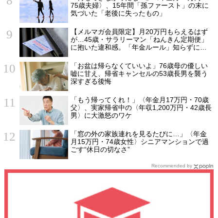
75歳夫婦〉、15年間「孫ファースト」の末に
気づいた「老後に失ったもの」
【メルマガ会員限定】月20万円もらえるはず
が…45歳・サラリーマン「ねんきん定期便」
に抱いた違和感。「年金ルール」知らずにそ
のまま20年…65歳で受け取ることになる年金
額に唖然「何かの間違いでは？」
「お盆は帰らなくていいよ」76歳母の優しい
嘘に甘え、帰省キャンセルの53歳長男を襲う
深すぎる後悔
「もう帰ってくれ！」〈年金月17万円・70歳
父〉、実家帰省中の〈年収1,200万円・42歳長
男〉に大激怒のワケ
「窓の外の家族連れを見るたびに…」〈年金
月15万円・74歳女性〉シニアマンションで過
ごす“休日の切なさ”
Recommended by