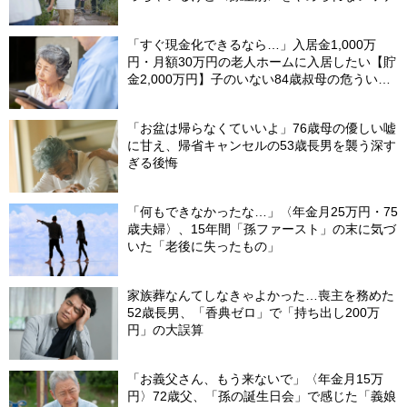
「すぐ現金化できるなら…」入居金1,000万
円・月額30万円の老人ホームに入居したい【貯
金2,000万円】子のいない84歳叔母の危うい決
断。55歳甥の介入で〈叔母の自宅マンション〉
が1億円で売れたワケ
「お盆は帰らなくていいよ」76歳母の優しい嘘
に甘え、帰省キャンセルの53歳長男を襲う深す
ぎる後悔
「何もできなかったな…」〈年金月25万円・75
歳夫婦〉、15年間「孫ファースト」の末に気づ
いた「老後に失ったもの」
家族葬なんてしなきゃよかった…喪主を務めた
52歳長男、「香典ゼロ」で「持ち出し200万
円」の大誤算
「お義父さん、もう来ないで」〈年金月15万
円〉72歳父、「孫の誕生日会」で感じた「義娘