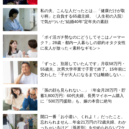
変」
私の夫、こんな人だったとは…「健康だけが取
り柄」と自負する65歳主婦、〈人生初の入院〉
で気がついた“結婚40年”定年夫の素顔
「ポイ活ガチ勢なのにどうしてそこはノーマー
ク？」28歳・都内一人暮らしの節約オタク女性
に友人が放った＜素朴なギモン＞
「ずっと、別居していたんです」月収58万円・
55歳夫、次男大学卒業で子育て終了。15年前に
交わした「子が大人になるまでは離婚しない」
という約束の“意外な結末”
「孫の顔も見られない…」〈年金月28万円・貯
蓄3,800万円〉60代夫婦、長男マイホーム購入
に「500万円援助」も、嫁の本音に絶句
開口一番「お小遣い、くれよ！」だったこと、
忘れられません…年金21万円の72歳夫婦、わか
っちゃいるけど〈孫差別〉をやめられないワケ