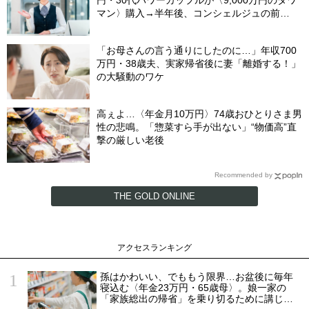
マン〉購入→半年後、コンシェルジュの前
を“顔を伏せて”通るワケ
「お母さんの言う通りにしたのに…」年収700
万円・38歳夫、実家帰省後に妻「離婚する！」
の大騒動のワケ
高ぇよ…〈年金月10万円〉74歳おひとりさま男
性の悲鳴。「惣菜すら手が出ない」“物価高”直
撃の厳しい老後
Recommended by
THE GOLD ONLINE
アクセスランキング
孫はかわいい、でももう限界…お盆後に毎年
寝込む〈年金23万円・65歳母〉。娘一家の
「家族総出の帰省」を乗り切るために講じた