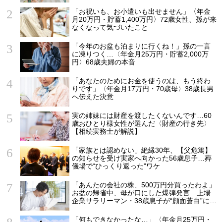
秘策
「お祝いも、お小遣いも出せません」〈年金
月20万円・貯蓄1,400万円〉72歳女性、孫が来
なくなって気づいたこと
「今年のお盆も泊まりに行くね！」孫の一言
に凍りつく…〈年金月25万円・貯蓄2,000万
円〉68歳夫婦の本音
「あなたのためにお金を使うのは、もう終わ
りです」〈年金月17万円・70歳母〉38歳長男
へ伝えた決意
実の姉妹には財産を渡したくないんです…60
歳おひとり様女性が選んだ〈財産の行き先〉
【相続実務士が解説】
「家族とは認めない」絶縁30年、【父危篤】
の知らせを受け実家へ向かった56歳息子…葬
儀場で“ひっくり返った”ワケ
「あんたの会社の株、500万円分買ったわよ」
お盆の帰省中、母が口にした爆弾発言…上場
企業サラリーマン・38歳息子が“顔面蒼白”にな
ったワケ【1級FPが警告】
「何もできなかったな…」〈年金月25万円・