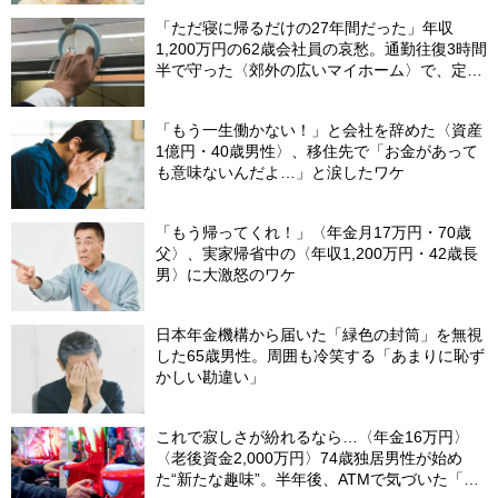
「ただ寝に帰るだけの27年間だった」年収
1,200万円の62歳会社員の哀愁。通勤往復3時間
半で守った〈郊外の広いマイホーム〉で、定年
直前に直面したまさかの事態【FPが解説】
「もう一生働かない！」と会社を辞めた〈資産
1億円・40歳男性〉、移住先で「お金があって
も意味ないんだよ…」と涙したワケ
「もう帰ってくれ！」〈年金月17万円・70歳
父〉、実家帰省中の〈年収1,200万円・42歳長
男〉に大激怒のワケ
日本年金機構から届いた「緑色の封筒」を無視
した65歳男性。周囲も冷笑する「あまりに恥ず
かしい勘違い」
これで寂しさが紛れるなら…〈年金16万円〉
〈老後資金2,000万円〉74歳独居男性が始め
た“新たな趣味”。半年後、ATMで気づいた「異