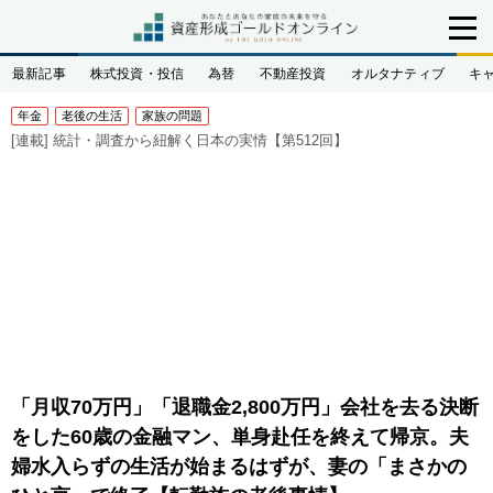
最新記事
株式投資・投信
為替
不動産投資
オルタナティブ
キ
年金
老後の生活
家族の問題
[連載]
統計・調査から紐解く日本の実情【第512回】
「月収70万円」「退職金2,800万円」会社を去る決断
をした60歳の金融マン、単身赴任を終えて帰京。夫
婦水入らずの生活が始まるはずが、妻の「まさかの