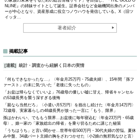
の家族の未来を守るための総合情報サイト」を目指し、『THE GOLD O
NLINE』の姉妹サイトとして誕生。証券会社など金融機関出身のメンバ
ーが中心となり、資産形成に役立つノウハウを発信している。X（旧ツ
イッタ…
著者紹介
揭載記事
[連載]
統計・調査から紐解く日本の実情
「何もできなかったな…」〈年金月25万円・75歳夫婦〉、15年間「孫フ
ァースト」の末に気づいた「老後に失ったもの」
「お盆は帰らなくていいよ」76歳母の優しい嘘に甘え、帰省キャンセル
の53歳長男を襲う深すぎる後悔
「親なら当然だろ」〈小遣い月5万円〉を捻出し続けた〈年金月14万円〉
72歳母、実家暮らしの48歳長男が放った一言に「もう、限界」
孫はかわいい、でももう限界…お盆後に毎年寝込む〈年金23万円・65歳
母〉。娘一家の「家族総出の帰省」を乗り切るために講じた秘策
「うちはうち」と言い聞かせ…世帯年収500万円・30代夫婦の苦悩。夏休
み中盤、34歳パート主婦の胸をざわつかせた〈小2娘の無邪気なひと言〉