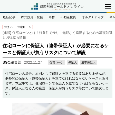
最新記事
株式投資・投信
為替
不動産投資
オルタナティブ
キ
住まい
住宅ローン
[連載]
住宅ローンとは？好条件で借り、無理なく返済するための基礎知識
とお役立ち情報
住宅ローンに保証人（連帯保証人）が必要になるケ
ースと保証人が負うリスクについて解説
SGO編集部
2022.11.27
住宅ローン
保証人
連帯保証人
住宅ローンの場合、原則として保証人を立てる必要はありませんが、
例外的に保証人（連帯保証人）を立てなければならないケースもあり
ます。本記事では、住宅ローンで保証人を立てなければならないケー
ス、保証人となる人の範囲、保証人が負うリスク等について解説しま
す。