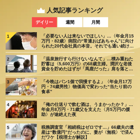
【第3回】 【企業のHP制作の大問題】発注先の選択で結果に明
人気記事ランキング
暗…担当者が絶対に知っておくべきポイント
2022/07/29
デイリー
週間
月間
「必要ない人は来ないでほしい」…〈年金月15
1
万円・82歳〉病院の“常連おばあちゃん”に向け
られた20代会社員の本音。それでも通い続ける
理由
「温泉旅行すら行けないなんて」…積み重ねた
2
貯蓄は〈5,600万円〉の68歳主婦。潤沢な老後
資金を貯めたはずが「馬鹿だった」肩を落とす
理由
「今晩はパン1個で我慢するよ」〈年金月17万
3
円・74歳男性〉物価高で変わった“当たり前の
食卓”
「俺の仕送りで飲む酒は、うまかったか？」…
4
年金月8万円・71歳父を支えた〈月5万円の援
助〉が途絶えた夜
税務調査官「相続税はゼロです…」66歳夫の遺
5
産は“数億円”だったのに、妻が〈無税〉で済ん
だワケ【税理士が解説】