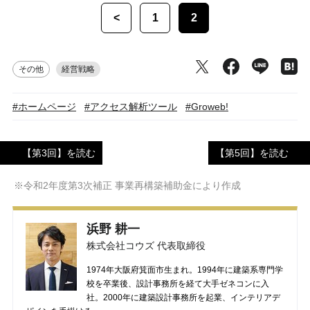
<
1
2
その他
経営戦略
#ホームページ
#アクセス解析ツール
#Groweb!
【第3回】を読む
【第5回】を読む
※令和2年度第3次補正 事業再構築補助金により作成
浜野 耕一
株式会社コウズ 代表取締役
1974年大阪府箕面市生まれ。1994年に建築系専門学
校を卒業後、設計事務所を経て大手ゼネコンに入
社。2000年に建築設計事務所を起業、インテリアデ