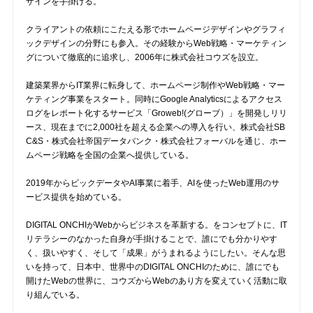
ザインを手掛ける。
クライアントの依頼にこたえる形でホームページデザインやグラフィ
ックデザインの分野にも参入。その経験からWeb戦略・マーケティン
グについて徹底的に追求し、2006年に株式会社コウズを設立。
建築業界からIT業界に転身して、ホームページ制作やWeb戦略・マー
ケティング事業をスタート。同時にGoogle Analyticsによるアクセス
ログをレポート化するサービス「Groweb!(グローブ）」を開発しリリ
ース、現在までに2,000社を超える企業への導入を行い、株式会社SB
C&S・株式会社帝国データバンク・株式会社フォーバルを通じ、ホー
ムページ戦略を全国の企業へ提供している。
2019年からビックデータやAI事業に着手、AIを使ったWeb運用のサ
ービス提供を始めている。
DIGITAL ONCHIがWebからビジネスを革新する。をコンセプトに、IT
リテラシーのなかった自身が手掛けることで、誰にでも分かりやす
く、扱いやすく、そして「成果」がうまれるようにしたい。そんな思
いを持って、日本中、世界中のDIGITAL ONCHIのために、誰にでも
開けたWebの世界に、コウズからWebのあり方を変えていく活動に取
り組んでいる。