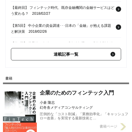
【最終回】 フィンテック時代、既存金融機関の金融サービスはど
う変わる？
2018/02/27
【第5回】 中小企業の資金調達･･･日本の「金融」が抱える課題
と解決策
2018/02/26
【第4回】 世界的な金融のトレンド「金融包摂」と「日本型金融
排除」
2018/02/25
連載記事一覧
【第3回】 金融の機能のひとつ「リスク配分」の重要性とは？
2018/02/24
【第2回】 金融サービスとしての「フィンテック」のメリットと
書籍
課題
2018/02/23
企業のためのフィンテック入門
小倉 隆志
幻冬舎メディアコンサルティング
圧倒的な「コスト削減」「業務効率化」「キャッシュフ
ロー改善」を実現する最新技術と…
書籍ページ