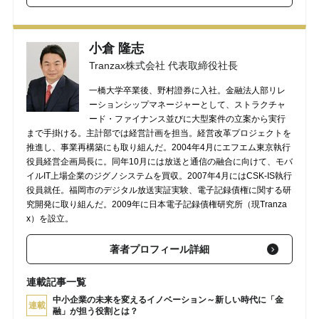
【第3回】 金融の機能のひとつ「リスク配分」の重要性とは？
2018/02/24
小倉 隆志
【第2回】 金融サービスとしての「フィンテック」のメリットと
課題
2018/02/23
Tranzax株式会社 代表取締役社長
一橋大学卒業後、野村證券に入社。金融法人部リレ
ーションシップマネージャーとして、ストラクチャ
ード・ファイナンス並びに大型案件の立案から実行
まで手掛ける。主計部では経営計画を担当。経営改革プロジェクトを
推進し、事業再構築にも取り組んだ。2004年4月にエフエム東京執行
役員経営企画局長に。同年10月には放送と通信の融合に向けて、モバ
イルIT上場企業のジグノシステムを買収。2007年4月にはCSK-IS執行
役員就任。福岡市のデジタル放送実証実験、電子記録債権に関する研
究開発に取り組んだ。2009年に日本電子記録債権研究所（現Tranza
x）を設立。
著者プロフィール詳細
連載記事一覧
中小企業の未来を変えるイノベーション～新しい時代に「金
連載
融」が担う役割とは？