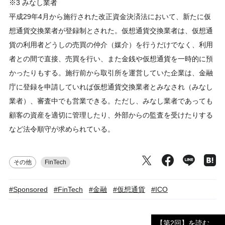
※3 みなし業者
平成29年4月から施行された改正資金決済法において、新たに仮
想通貨交換業者が登録制とされた。仮想通貨交換業者は、仮想通
貨の利用者どうしの売買の仲介（媒介）を行うだけでなく、利用
者との間で直接、売買を行い、また金銭や仮想通貨を一時的に預
かったりもする。施行前から取引所を運営していた企業は、金融
庁に登録を申請していれば仮想通貨交換業者とみなされ（みなし
業者）、審査中でも営業できる。ただし、みなし業者であっても
顧客の資産を適切に管理したり、外部からの監査を受けたりする
など法令順守が求められている。
その他
FinTech
#Sponsored
#FinTech
#金融
#仮想通貨
#ICO
【第2回】を読む