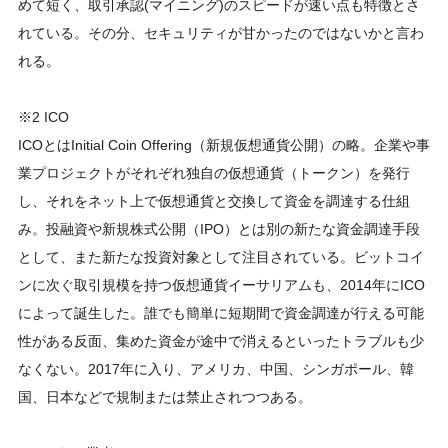
めて短く、取引承認(マイニング)のスピードが速い点も特徴とさ
れている。その分、セキュリティが甘かったのではないかと言わ
れる。
※2 ICO
ICOとはInitial Coin Offering（新規仮想通貨公開）の略。企業や事
業プロジェクトがそれぞれ独自の仮想通貨（トークン）を発行
し、それをネット上で仮想通貨と交換して資金を調達する仕組
み。投融資や新規株式公開（IPO）とは別の新たな資金調達手段
として、また新たな投資対象として注目されている。ビットコイ
ンに次ぐ取引規模を持つ仮想通貨イーサリアムも、2014年にICO
によって誕生した。誰でも簡単に短期間で資金調達が行える可能
性がある反面、集めた資金が途中で消えるといったトラブルも少
なくない。2017年に入り、アメリカ、中国、シンガポール、韓
国、日本などで規制または禁止されつつある。