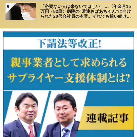
「必要ない人は来ないでほしい」…〈年金月15
5
万円・82歳〉病院の“常連おばあちゃん”に向け
られた20代会社員の本音。それでも通い続ける
理由