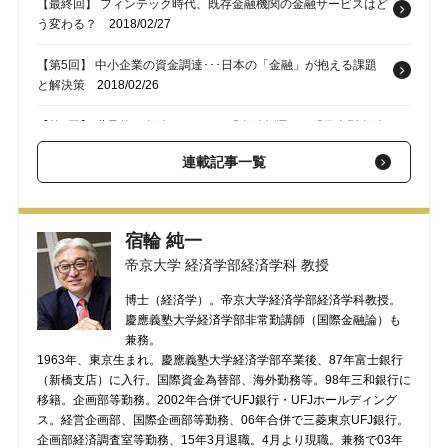
【最終回】 フィンテック時代、既存金融機関の金融サービスはど
う変わる？
2018/02/27
【第5回】 中小企業の資金調達･･･日本の「金融」が抱える課題
と解決策
2018/02/26
【第4回】 世界的な金融のトレンド「金融包摂」と「日本型金融
排除」
2018/02/25
連載記事一覧
【第3回】 金融の機能のひとつ「リスク配分」の重要性とは？
2018/02/24
宿輪 純一
【第2回】 金融サービスとしての「フィンテック」のメリットと
課題
2018/02/23
帝京大学 経済学部経済学科 教授
博士（経済学）。帝京大学経済学部経済学科教授。
慶應義塾大学経済学部非常勤講師（国際金融論）も
兼務。
1963年、東京生まれ。慶應義塾大学経済学部卒業後、87年富士銀行
（新橋支店）に入行。国際資金為替部、海外勤務等。98年三和銀行に
移籍。企画部等勤務。2002年合併でUFJ銀行・UFJホールディング
ス。経営企画部、国際企画部等勤務、06年合併で三菱東京UFJ銀行。
企画部経済調査室等勤務、15年3月退職。4月より現職。兼務で03年