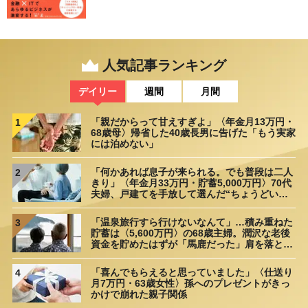
人気記事ランキング
デイリー
週間
月間
「親だからって甘えすぎよ」〈年金月13万円・
1
68歳母〉帰省した40歳長男に告げた「もう実家
には泊めない」
「何かあれば息子が来られる。でも普段は二人
2
きり」〈年金月33万円・貯蓄5,000万円〉70代
夫婦、戸建てを手放して選んだ“ちょうどいい
距離”
「温泉旅行すら行けないなんて」…積み重ねた
3
貯蓄は〈5,600万円〉の68歳主婦。潤沢な老後
資金を貯めたはずが「馬鹿だった」肩を落とす
理由
「喜んでもらえると思っていました」〈仕送り
4
月7万円・63歳女性〉孫へのプレゼントがきっ
かけで崩れた親子関係