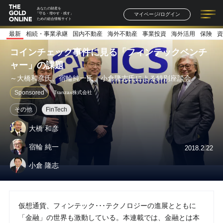
あなたの財産を
マイページ/ログイン
「守る・増やす・残す」
ための総合情報サイト
最新
相続・事業承継
国内不動産
海外不動産
事業投資
海外活用
保険
資
記事一覧
連載一覧
著者一覧
書籍一覧
セミナー情報
お知らせ
コインチェック事件に見る「フィンテックベンチ
ャー」の課題
～大橋和彦氏、宿輪純一氏、小倉隆志氏による特別座談会
Sponsored
Tranzax株式会社
その他
FinTech
大橋 和彦
宿輪 純一
2018.2.22
小倉 隆志
仮想通貨、フィンテック･･･テクノロジーの進展とともに
「金融」の世界も激動している。本連載では、金融とは本