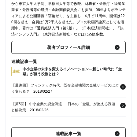
から東京大学大学院、早稲田大学等で教鞭。財務省・金融庁・経済産
業省・外務省等の経済・金融関係委員会にも参加。06年よりボランテ
ィアによる公開講義「宿輪ゼミ」を主催し、4月で11周年、開催は22
0回を超え、会員は1万2千人を超えた。プロの映画評論家としても活
躍中。著作は『通貨経済入門（第2版）』（日本経済新聞社）、『決
済インフラ入門』（東洋経済新報社）などはじめ他多数。
著者プロフィール詳細
連載記事一覧
中小企業の未来を変えるイノベーション～新しい時代に「金
連載
融」が担う役割とは？
【最終回】 フィンテック時代、既存金融機関の金融サービスはど
う変わる？
2018/02/27
【第5回】 中小企業の資金調達･･･日本の「金融」が抱える課題
と解決策
2018/02/26
【第4回】 世界的な金融のトレンド「金融包摂」と「日本型金融
排除」
2018/02/25
連載記事一覧