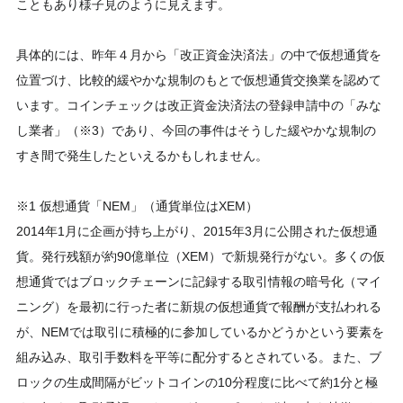
こともあり様子見のように見えます。
具体的には、昨年４月から「改正資金決済法」の中で仮想通貨を
位置づけ、比較的緩やかな規制のもとで仮想通貨交換業を認めて
います。コインチェックは改正資金決済法の登録申請中の「みな
し業者」（※3）であり、今回の事件はそうした緩やかな規制の
すき間で発生したといえるかもしれません。
※1 仮想通貨「NEM」（通貨単位はXEM）
2014年1月に企画が持ち上がり、2015年3月に公開された仮想通
貨。発行残額が約90億単位（XEM）で新規発行がない。多くの仮
想通貨ではブロックチェーンに記録する取引情報の暗号化（マイ
ニング）を最初に行った者に新規の仮想通貨で報酬が支払われる
が、NEMでは取引に積極的に参加しているかどうかという要素を
組み込み、取引手数料を平等に配分するとされている。また、ブ
ロックの生成間隔がビットコインの10分程度に比べて約1分と極