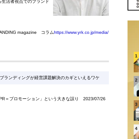
る生活者視点でのブランド
NDING magazine コラム
https://www.yrk.co.jp/media/
1
 企業ブランディングが経営課題解決のカギといえるワケ
2
「PR＝プロモーション」という大きな誤り
2023/07/26
3
4