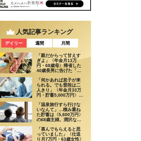
人気記事ランキング
デイリー
週間
月間
「親だからって甘えす
ぎよ」〈年金月13万
円・68歳母〉帰省した
40歳長男に告げた「も
う実家には泊めない」
「何かあれば息子が来
られる。でも普段は二
人きり」〈年金月33万
円・貯蓄5,000万円〉70
代夫婦、戸建てを手放
「温泉旅行すら行けな
して選んだ“ちょうどい
いなんて」…積み重ね
い距離”
た貯蓄は〈5,600万円〉
の68歳主婦。潤沢な老
後資金を貯めたはずが
「喜んでもらえると思
「馬鹿だった」肩を落
っていました」〈仕送
とす理由
り月7万円・63歳女性〉