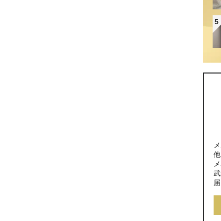
5
メ
他
メ
武
届