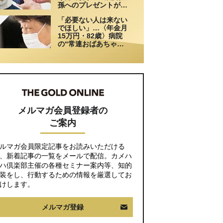
孫へのプレゼントがき
っかけで崩れた親子関
「必要ない人は来ない
係
でほしい」…〈年金月
15万円・82歳〉病院
の“常連おばあちゃ
ん”に向けられた20代会
社員の本音。それでも
通い続ける理由
メルマガ会員登録者の
ご案内
ルマガ会員限定記事をお読みいただける
、新着記事の一覧をメールで配信。カメハ
ハ倶楽部主催の各種セミナー案内等、知的
装をし、行動するための情報を厳選してお
けします。
メルマガ登録