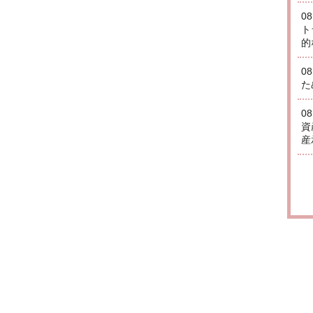
0
ト
的
0
た
0
資
産