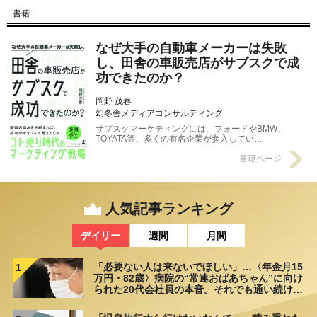
書籍
なぜ大手の自動車メーカーは失敗
し、田舎の車販売店がサブスクで成
功できたのか？
岡野 茂春
幻冬舎メディアコンサルティング
サブスクマーケティングには、フォードやBMW、
TOYATA等、多くの有名企業が参入してい…
書籍ページ
人気記事ランキング
デイリー
週間
月間
「必要ない人は来ないでほしい」…〈年金月15
1
万円・82歳〉病院の“常連おばあちゃん”に向け
られた20代会社員の本音。それでも通い続ける
理由