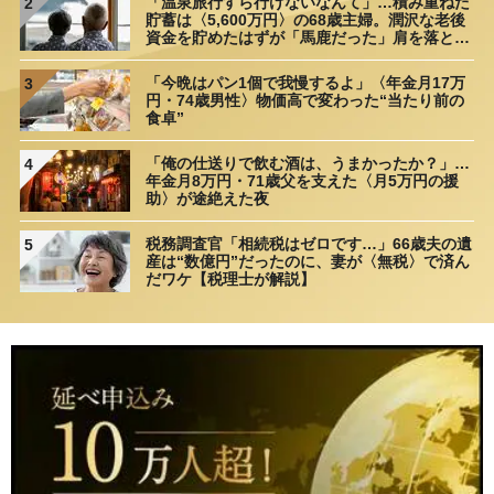
「温泉旅行すら行けないなんて」…積み重ねた
2
貯蓄は〈5,600万円〉の68歳主婦。潤沢な老後
資金を貯めたはずが「馬鹿だった」肩を落とす
理由
「今晩はパン1個で我慢するよ」〈年金月17万
3
円・74歳男性〉物価高で変わった“当たり前の
食卓”
「俺の仕送りで飲む酒は、うまかったか？」…
4
年金月8万円・71歳父を支えた〈月5万円の援
助〉が途絶えた夜
税務調査官「相続税はゼロです…」66歳夫の遺
5
産は“数億円”だったのに、妻が〈無税〉で済ん
だワケ【税理士が解説】