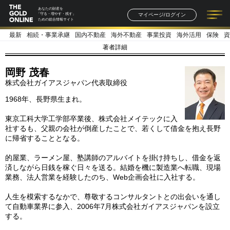
あなたの財産を
マイページ/ログイン
「守る・増やす・残す」
ための総合情報サイト
最新
相続・事業承継
国内不動産
海外不動産
事業投資
海外活用
保険
資
記事一覧
連載一覧
著者一覧
書籍一覧
セミナー情報
お知らせ
著者詳細
岡野 茂春
株式会社ガイアスジャパン代表取締役
1968年、長野県生まれ。
東京工科大学工学部卒業後、株式会社メイテックに入
社するも、父親の会社が倒産したことで、若くして借金を抱え長野
に帰省することとなる。
的屋業、ラーメン屋、塾講師のアルバイトを掛け持ちし、借金を返
済しながら日銭を稼ぐ日々を送る。結婚を機に製造業へ転職、現場
業務、法人営業を経験したのち、Web企画会社に入社する。
人生を模索するなかで、尊敬するコンサルタントとの出会いを通し
て自動車業界に参入、2006年7月株式会社ガイアスジャパンを設立
する。