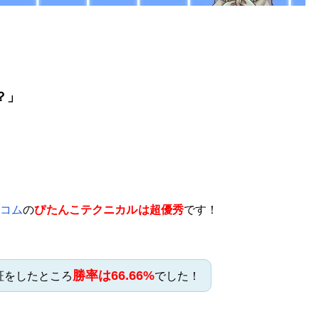
提携会社一覧
？」
とコム
の
ぴたんこテクニカルは超優秀
です！
勝率は66.66%
証をしたところ
でした！