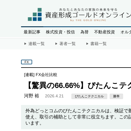
最新記事
株式投資・投信
為替
不動産投資
オル
連載一覧
著者一覧
書籍一覧
FX
[連載]
FX会社比較
【驚異の66.66%】ぴたんこ
河野 裕
2026.4.21
ぴたんこテクニカル
勝率
外為どっとコムのぴたんこテクニカルは、検証で勝
使え、取引の補助として非常に役立ちます。この
います。