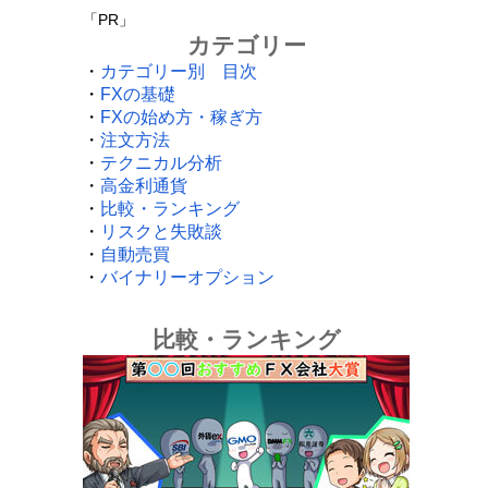
「PR」
カテゴリー
・
カテゴリー別 目次
・
FXの基礎
・
FXの始め方・稼ぎ方
・
注文方法
・
テクニカル分析
・
高金利通貨
・
比較・ランキング
・
リスクと失敗談
・
自動売買
・
バイナリーオプション
比較・ランキング