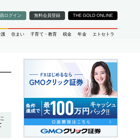
員ログイン
無料会員登録
THE GOLD ONLINE
介護
住まい
子育て・教育
税金
年金
エトセトラ
に
て