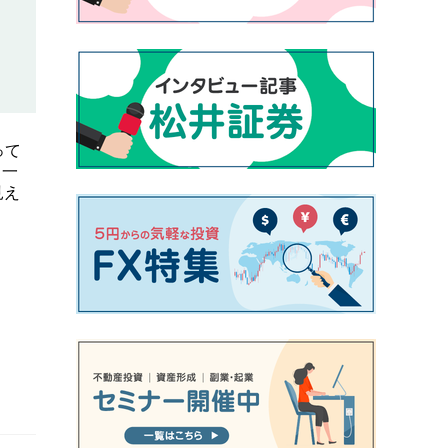
って
。一
見え