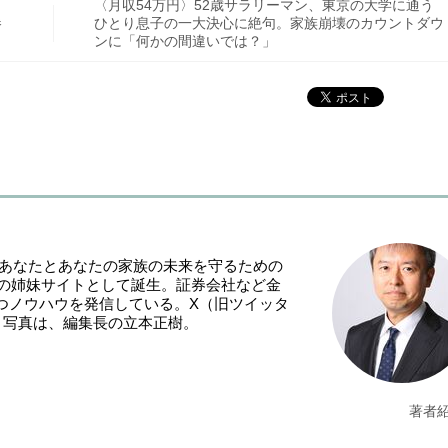
〈月収54万円〉52歳サラリーマン、東京の大学に通う
惨
ひとり息子の一大決心に絶句。家族崩壊のカウントダウ
ンに「何かの間違いでは？」
「あなたとあなたの家族の未来を守るための
NE』の姉妹サイトとして誕生。証券会社など金
つノウハウを発信している。X（旧ツイッタ
。写真は、編集長の立本正樹。
著者