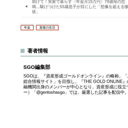
助けて！実家で暮らす〈年金月15万円〉79歳母の悲
鳴…駆けつけた55歳息子が目にした「想像を超える
状」
年金
老後の生活
著者情報
SGO編集部
SGOは、『資産形成ゴールドオンライン』の略称。
総合情報サイト」を目指し、『THE GOLD ONLI
融機関出身のメンバーが中心となり、資産形成に役立
ー）
「@gentoshasgo」
では、厳選した記事を配信中