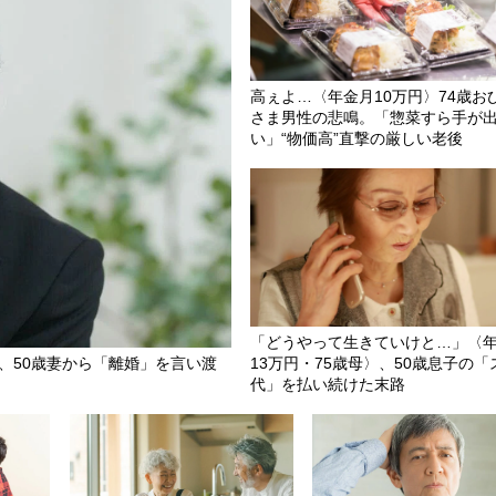
高ぇよ…〈年金月10万円〉74歳お
さま男性の悲鳴。「惣菜すら手が
い」“物価高”直撃の厳しい老後
「どうやって生きていけと…」〈
も、50歳妻から「離婚」を言い渡
13万円・75歳母〉、50歳息子の「
代」を払い続けた末路