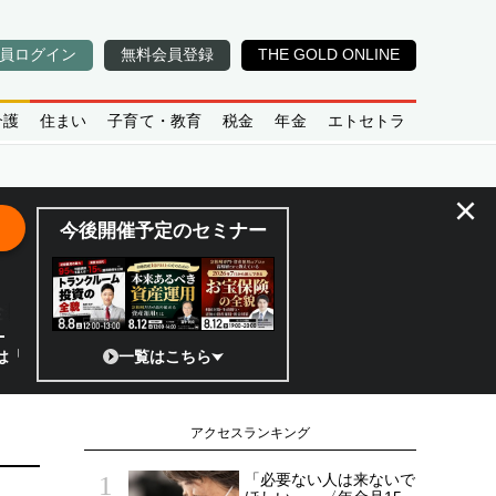
員ログイン
無料会員登録
THE GOLD ONLINE
介護
住まい
子育て・教育
税金
年金
エトセトラ
×
今後開催予定のセミナー
全貌
?」 日本の宇宙ベンチャーのココがスゴイ！／補助金から実需へ、知られ
一覧はこちら
アクセスランキング
「必要ない人は来ないで