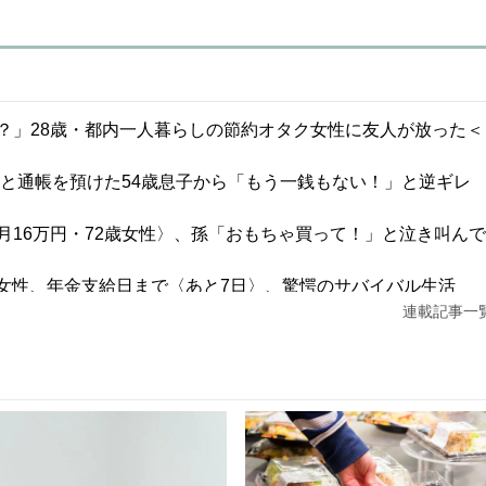
？」28歳・都内一人暮らしの節約オタク女性に友人が放った＜
鑑と通帳を預けた54歳息子から「もう一銭もない！」と逆ギレ
16万円・72歳女性〉、孫「おもちゃ買って！」と泣き叫んで
1歳女性、年金支給日まで〈あと7日〉、驚愕のサバイバル生活
連載記事一
1,100万円・30代夫婦の誤算。5年後、「都心のタワマンにし