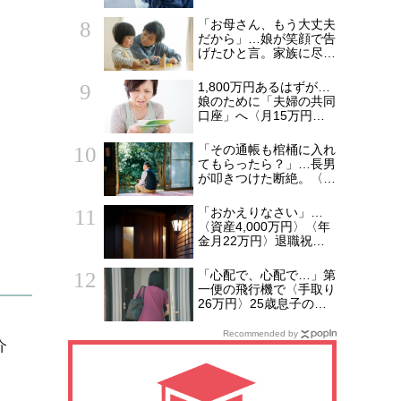
か3時間…67歳独居女性
のもとに銀行からき
「お母さん、もう大丈夫
た“恐ろしい電話”【FPが
だから」…娘が笑顔で告
解説】
げたひと言。家族に尽く
してきた73歳女性が
「孫離れ」を突き付けら
1,800万円あるはずが…
れた日
娘のために「夫婦の共同
口座」へ〈月15万円〉
貯め続けた41歳妻が
ATMで絶句。夫を問い詰
「その通帳も棺桶に入れ
め、判明した「消えた教
てもらったら？」…長男
育費」の行方
が叩きつけた断絶。〈資
産8,500万円〉〈年金月
21万円〉77歳男性、潤
「おかえりなさい」…
沢な資産を守り抜い
〈資産4,000万円〉〈年
た“代償”
金月22万円〉退職祝い
の「ヨーロッパ2週間旅
行」から帰国した65歳
「心配で、心配で…」第
夫婦。余韻を吹き飛ばし
一便の飛行機で〈手取り
た“破綻の影”
26万円〉25歳息子のア
パートに駆けつけた55
歳母。待ち受けてい
Recommended by
介
た“悲しい結末”【CFPの
助言】