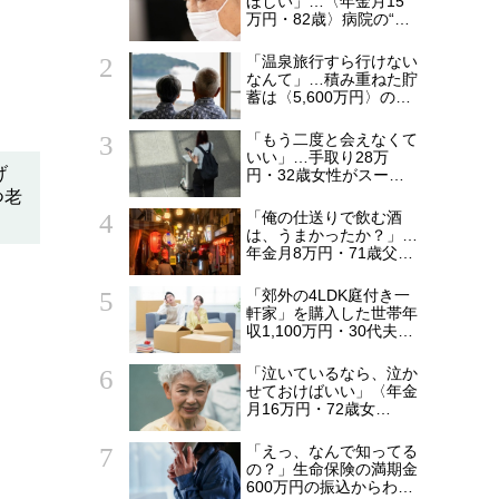
ほしい」…〈年金月15
万円・82歳〉病院の“常
〉
連おばあちゃん”に向け
られた20代会社員の本
「温泉旅行すら行けない
音。それでも通い続ける
なんて」…積み重ねた貯
理由
蓄は〈5,600万円〉の68
歳主婦。潤沢な老後資金
を貯めたはずが「馬鹿だ
「もう二度と会えなくて
った」肩を落とす理由
いい」…手取り28万
げ
円・32歳女性がスーツ
ケース片手に実家を飛び
つ老
出した日。きっかけは
「俺の仕送りで飲む酒
66歳母の「背筋の凍る
は、うまかったか？」…
一言」
年金月8万円・71歳父を
支えた〈月5万円の援
助〉が途絶えた夜
「郊外の4LDK庭付き一
軒家」を購入した世帯年
収1,100万円・30代夫婦
の誤算。5年後、「都心
のタワマンにしておけ
「泣いているなら、泣か
ば…」と頭を抱えたワケ
せておけばいい」〈年金
月16万円・72歳女
性〉、孫「おもちゃ買っ
て！」と泣き叫んでも完
「えっ、なんで知ってる
全無視を決め込んだ理由
の？」生命保険の満期金
600万円の振込からわず