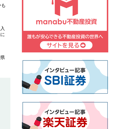
かも
。入
らに
岡県