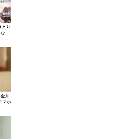
ひとり
出な
年金月
スマホ