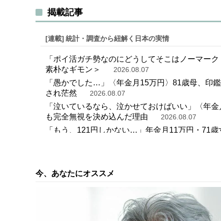
揭載記事
[連載]
統計・調査から紐解く日本の実情
「ポイ活ガチ勢なのにどうしてそこはノーマーク
素朴なギモン＞
2026.08.07
「愚かでした…」〈年金月15万円〉81歳母、印
され茫然
2026.08.07
「泣いているなら、泣かせておけばいい」〈年金月
も完全無視を決め込んだ理由
2026.08.07
「もう、121円しかない…」年金月11万円・7
2026.08.07
「郊外の4LDK庭付き一軒家」を購入した世帯年収
ておけば…」と頭を抱えたワケ
2026.08.07
今、あなたにオススメ