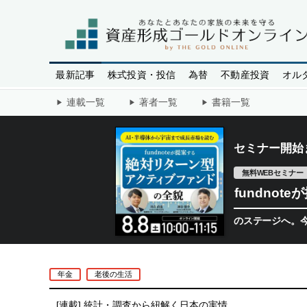
最新記事
株式投資・投信
為替
不動産投資
オル
連載一覧
著者一覧
書籍一覧
セミナー開始
無料WEBセミナー
fundno
半導体相場は次のステージへ。今、機関投資
年金
老後の生活
[連載]
統計・調査から紐解く日本の実情