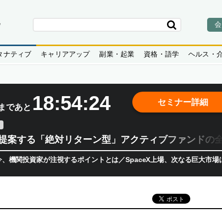
会
タナティブ
キャリアアップ
副業・起業
資格・語学
ヘルス・
18:54:22
セミナー詳細
まであと
teが提案する「絶対リターン型」アクティブファンドの
家が注視するポイントとは／SpaceX上場、次なる巨大市場は「宇宙!