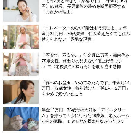
「もう2度と来なくて結構です」〈年金月15万
円〉68歳母、長男家族の帰省を断固拒否する
「まさかの理由」
「エレベーターのない3階はもう無理よ…」年
金月22万円・70代夫婦、住み替えたくても住み
替えられない「過酷な現実」
「不安で、不安で…」年金月11万円・都内住み
75歳女性、終わりの見えない“値上げラッシ
ュ”で〈老後資金700万円〉を取り崩す恐怖
「孫へのお盆玉、やめてみたんです」年金月14
万円・72歳女性、毎年続けた「孫1人・2万円」
をやめて気づいたこと
年金12万円・76歳母の大好物「アイスクリー
ム」を持って面会に行った49歳娘…老人ホーム
からの家路、モヤモヤが収まらなかったワケ