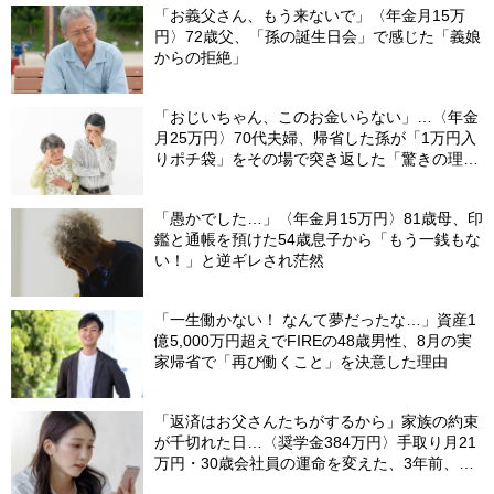
「お義父さん、もう来ないで」〈年金月15万
円〉72歳父、「孫の誕生日会」で感じた「義娘
からの拒絶」
「おじいちゃん、このお金いらない」…〈年金
月25万円〉70代夫婦、帰省した孫が「1万円入
りポチ袋」をその場で突き返した「驚きの理
由」
「愚かでした…」〈年金月15万円〉81歳母、印
鑑と通帳を預けた54歳息子から「もう一銭もな
い！」と逆ギレされ茫然
「一生働かない！ なんて夢だったな…」資産1
億5,000万円超えでFIREの48歳男性、8月の実
家帰省で「再び働くこと」を決意した理由
「返済はお父さんたちがするから」家族の約束
が千切れた日…〈奨学金384万円〉手取り月21
万円・30歳会社員の運命を変えた、3年前、見
知らぬ番号からの“一本の電話”