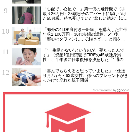
る一言」
「心配で、心配で…」第一便の飛行機で〈手
取り26万円〉25歳息子のアパートに駆けつけ
た55歳母。待ち受けていた“悲しい結末”【CFP
の助言】
「郊外の4LDK庭付き一軒家」を購入した世帯
年収1,100万円・30代夫婦の誤算。5年後、
「都心のタワマンにしておけば…」と頭を抱
えたワケ
「“一生働かない”というのが、夢だったんで
す」〈資産1億円突破でFIREの45歳独身男
性〉、半年後に仕事復帰を決意した「1通の通
知」
「喜んでもらえると思っていました」〈仕送
り月7万円・63歳女性〉孫へのプレゼントがき
っかけで崩れた親子関係
Recommended by