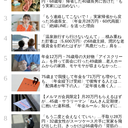
円・68歳母〉帰省した40歳長男に告げた「も
う実家には泊めない」
「もう連絡してこないで！」実家帰省から戻
った35歳長女、〈年金月28万円・60代両親〉
に「絶縁LINE」を送った理由
「温泉旅行すら行けないなんて」…積み重ね
た貯蓄は〈5,600万円〉の68歳主婦。潤沢な老
後資金を貯めたはずが「馬鹿だった」肩を落
とす理由
年金12万円・76歳母の大好物「アイスクリー
ム」を持って面会に行った49歳娘…老人ホー
ムからの家路、モヤモヤが収まらなかったワ
ケ
75歳まで我慢して年金を“71万円”も増やして
も、〈年金繰下げ受給〉で後悔する人とは…
「配偶者が年下の人」「定年後も働く人」
「特別な年金を受け取れる人」【CFPが解
説】
【メルマガ会員限定】月20万円もらえるはず
が…45歳・サラリーマン「ねんきん定期便」
に抱いた違和感。「年金ルール」知らずにそ
のまま20年…65歳で受け取ることになる年金
額に唖然「何かの間違いでは？」
「もう二度と会えなくていい」…手取り28万
円・32歳女性がスーツケース片手に実家を飛
び出した日。きっかけは66歳母の「背筋の凍