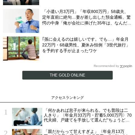
音」
「小遣い月3万円」「年収800万円」58歳夫、
定年直前に絶句…妻が差し出した預金通帳、驚
愕の中身「俺が会社に捧げた35年は、なんだっ
たんだろう？」
｢孫に会えるのは嬉しいです。でも…」年金月
22万円・68歳男性、夏休み恒例「3世代旅行」
を予約する手が止まったワケ
Recommended by
THE GOLD ONLINE
アクセスランキング
「何かあれば息子が来られる。でも普段は二
人きり」〈年金月33万円・貯蓄5,000万円〉70
代夫婦、戸建てを手放して選んだ“ちょうどい
い距離”
「親だからって甘えすぎよ」〈年金月13万