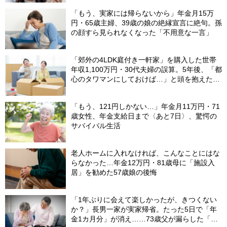
「もう、実家には帰らないから」年金月15万
円・65歳主婦、39歳の娘の絶縁宣言に絶句。孫
の顔すら見られなくなった「不用意な一言」
「郊外の4LDK庭付き一軒家」を購入した世帯
年収1,100万円・30代夫婦の誤算。5年後、「都
心のタワマンにしておけば…」と頭を抱えたワ
ケ
「もう、121円しかない…」年金月11万円・71
歳女性、年金支給日まで〈あと7日〉、驚愕の
サバイバル生活
老人ホームに入れなければ、こんなことにはな
らなかった…年金12万円・81歳母に「施設入
居」を勧めた57歳娘の後悔
「1年ぶりに会えて楽しかったが、きつくない
か？」長男一家が実家帰省。たった5日で「年
金1カ月分」が消え……73歳父が漏らした「本