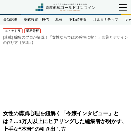
最新記事
株式投資・投信
為替
不動産投資
オルタナティブ
キ
エトセトラ
業界分析
[連載]
編集のプロが解説！「女性ならではの感性に響く」言葉とデザイン
の作り方【第3回】
女性の購買心理を紐解く「令嬢インタビュー」と
は？…1万人以上にヒアリングした編集者が明かす、
上手な“本音”の引き出し方