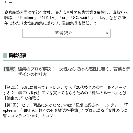
ザー
慶應義塾大学法学部卒業後、読売広告社で広告営業を経験し、出版社へ
転職。「Popteen」「NIKITA」「ar」「SCawaii！」「Ray」などで 16
年にわたり女性誌編集に携わり、副編集長も歴任。そ…
著者紹介
揭載記事
[連載]
編集のプロが解説！「女性ならではの感性に響く」言葉とデ
ザインの作り方
【第2回】 50代に買ってもらいたいなら「20代後半の女性」をイメージ
する？…幅広い世代にモノを買ってもらうための「魔法のルール」とは
【編集のプロが解説】
【第1回】 ヒット商品に欠かせないのは「記憶に残るネーミング」…『P
opteen』『NIKITA』数々の有名雑誌を手掛けたプロが語る「女性の心に
響くコンテンツ作り」のコツ