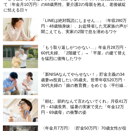
て〈年金月10万円〉の68歳男性、要介護2の母親を抱え、老後破綻
に怯える日々
「LINEは絶対既読にしません…」〈年収280万
円・48歳独身妹〉、お盆帰省した兄家族の声が
聞こえても、実家の2階で息を潜めるワケ
「もう取り返しがつかない…」年金月28万円・
60代夫婦、「2階建て」→「平屋」の建て替え
を猛烈に後悔したワケ
「新NISAなんてやらせない！」貯金主義の34
歳妻vs投資したい35歳夫。世帯年収520万円・
30代夫婦の「娘の教育費」をめぐる〈平行線の
議論〉
「頼む、節約なんて言わないでくれ」月収41万
円・43歳長男、猛暑の実家で見た「年金12万
円・69歳母」の衝撃の姿
〈年金月7万円〉〈貯金50万円〉70歳女性が役