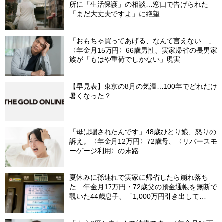
所に「生活保護」の相談…窓口で告げられた
「まだ大丈夫ですよ」に絶望
「おもちゃ買ってあげる、なんて言えない…」
〈年金月15万円〉66歳男性、実家帰省の長男家
族が「もはや重荷でしかない」現実
【早見表】東京の8月の気温…100年でどれだけ
暑くなった？
「母は騙されたんです」48歳ひとり娘、怒りの
訴え。〈年金月12万円〉72歳母、〈リバースモ
ーゲージ利用〉の末路
夏休みに孫連れで実家に帰省したら崩れ落ち
た…年金月17万円・72歳父の預金通帳を無断で
覗いた44歳息子、「1,000万円引き出して
る…」と呆然。理由を問いただし、自分を責め
たワケ