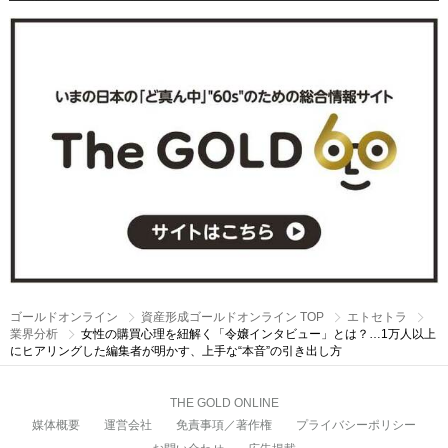
ゴールドオンライン
資産形成ゴールドオンライン TOP
エトセトラ
業界分析
女性の購買心理を紐解く「令嬢インタビュー」とは？…1万人以上
にヒアリングした編集者が明かす、上手な“本音”の引き出し方
THE GOLD ONLINE
媒体概要
運営会社
免責事項／著作権
プライバシーポリシー