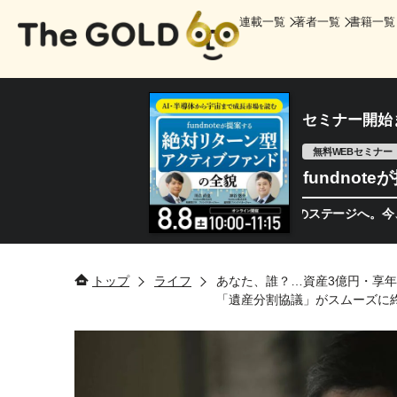
連載一覧
著者一覧
書籍一覧
セミナー開始
無料WEBセミナー
fundno
半導体相場は次のステージへ。今、機関投資
トップ
ライフ
あなた、誰？…資産3億円・享年
「遺産分割協議」がスムーズに終