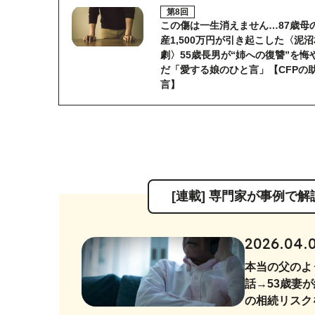
第8回
この傷は一生消えません…87歳母
産1,500万円が引き起こした〈泥
劇〉55歳長男が“姉への復讐”を悔
だ「愛する娘のひと言」【CFPの
言】
[連載] 専門家が事例で
2026.04.
本当の父のよ
話→53歳妻
の相続リスク