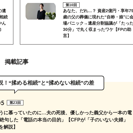
第10回
の遺
あなた、だれ…？ 資産2億円・享年7
沼相続
歳の父の葬儀に現れた“自称・娘”に
やん
場パニック→遺産分割協議が「たっ
助
30分」で丸く収まったワケ【FPの助
言】
掲載記事
解説！“揉める相続”と“揉めない相続”の差
05
第23回
うに慕っていたのに…夫の死後、優しかった義父から一本の電
が絶句した「電話の本当の目的」【CFPが「子のいない夫婦」
を解説】