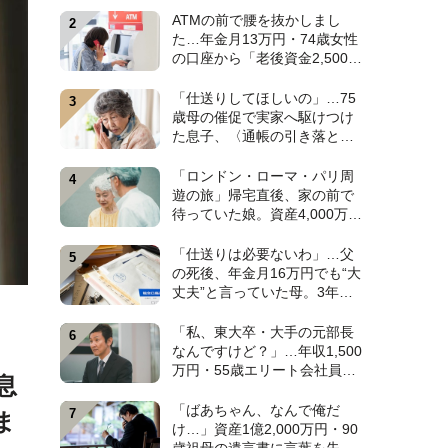
みに出た〈衝撃の秘密〉
ATMの前で腰を抜かしまし
【CFPが解説】
た…年金月13万円・74歳女性
の口座から「老後資金2,500万
円」が消え去った日。キッカ
ケは昼下がりの〈1本の電話〉
「仕送りしてほしいの」…75
【弁護士が警鐘】
歳母の催促で実家へ駆けつけ
た息子、〈通帳の引き落とし
履歴〉に絶句。年金月15万円
を食いつぶした“まさかの正
「ロンドン・ローマ・パリ周
体”【CFPの助言】
遊の旅」帰宅直後、家の前で
待っていた娘。資産4,000万
円・60代夫婦の悠々自適な老
後を崩壊させた〈衝撃のカミ
「仕送りは必要ないわ」…父
ングアウト〉【CFPの助言】
の死後、年金月16万円でも“大
丈夫”と言っていた母。3年
後、実家で見つけた〈見慣れ
ない封筒〉に息子が“思わず叫
「私、東大卒・大手の元部長
んだ”ワケ【FPが解説】
なんですけど？」…年収1,500
万円・55歳エリート会社員、
息
余裕の再就職のはずが“あっさ
り全敗”。専業主婦の妻が仕切
「ばあちゃん、なんで俺だ
ま
る家で「居場所がありませ
け…」資産1億2,000万円・90
ん」の現実【CFPの助言】