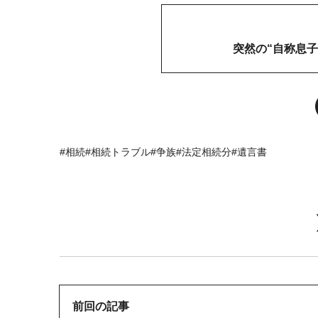
突然の“自称息
#相続
#相続トラブル
#争族
#法定相続分
#遺言書
前回の記事