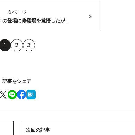
次ページ
子”の登場に修羅場を覚悟したが…
1
2
3
記事をシェア
次回の記事