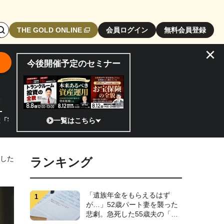
検
THE GOLD ONLINE
会員ログイン
無料会員登録
索
×
エ
今後開催予定のセミナー
リ
ア
開
全貌
閉
ボ
?」 日本の宇宙ベンチャーのココがスゴイ！／補助金から実需へ、知られ
一覧はこちら
タ
ン
悟した
ランキング
「遺族年金をもらえるはず
が…」52歳パート妻を襲った
悲劇。急死した55歳夫の「書
斎の引き出し」を開け、明る