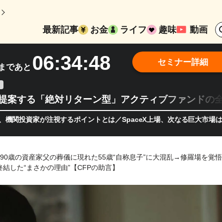
最新記事
お金
ライフ
趣味
動画
06:34:46
セミナー詳細
まであと
teが提案する「絶対リターン型」アクティブファンドの
家が注視するポイントとは／SpaceX上場、次なる巨大市場は「宇宙!
90歳の資産家父の葬儀に現れた55歳“自称息子”に大混乱→修羅場を覚
結した“まさかの理由”【CFPの助言】