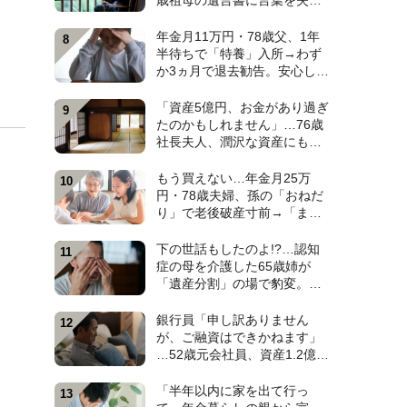
歳祖母の遺言書に言葉を失っ
た日。孫4人のなかで〈大手IT
勤務・38歳孫〉だけが遺産相
年金月11万円・78歳父、1年
続から除外されたワケ【弁護
半待ちで「特養」入所→わず
士が解説】
か3ヵ月で退去勧告。安心しき
った52歳娘が施設長から告げ
られた〈まさかのひと言〉
「資産5億円、お金があり過ぎ
【元介護施設職員のFPが解
たのかもしれません」…76歳
説】
社長夫人、潤沢な資産にも暗
い顔。原因は、お屋敷の一部
屋に住み続ける“跡取り息
もう買えない…年金月25万
子”【CFPが解説】
円・78歳夫婦、孫の「おねだ
り」で老後破産寸前→「まさ
かの貢ぎ物」に救われ、10年
越しの再会で涙した〈孫のひ
下の世話もしたのよ!?…認知
と言〉【CFPが解説】
症の母を介護した65歳姉が
「遺産分割」の場で豹変。
〈仕送り月5万円〉を続けた62
歳弟が絶句したワケ【弁護士
銀行員「申し訳ありません
が解説】
が、ご融資はできかねます」
…52歳元会社員、資産1.2億円
超なのに住宅ローン審査で“ま
さかの門前払い”。狭い賃貸で
「半年以内に家を出て行っ
妻と2人「地獄のFIRE生活」