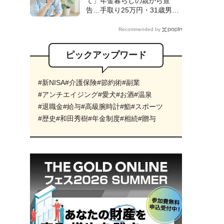
て」年金暮らしの親から宣
のワケ【FPの解説】
告…手取り25万円・31歳男性
が〈シェアハウス〉入居も、1
ヵ月で「実家へUターン」した
Recommended by
ワケ【CFPが解説】
ピックアップワード
#新NISA
#介護保険
#節約術
#副業
#アンチエイジング
#愛犬
#お酒
#温泉
#退職金
#給与
#高級腕時計
#鮨
#スポーツ
#歴史
#和田秀樹
#年金制度
#相続
#贈与