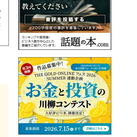
9
会
た