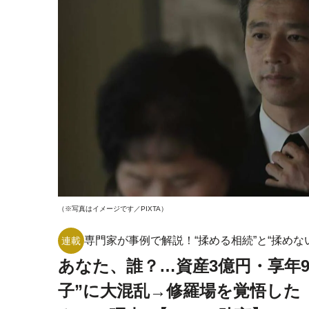
（※写真はイメージです／PIXTA）
専門家が事例で解説！“揉める相続”と“揉めな
連載
あなた、誰？…資産3億円・享年9
子”に大混乱→修羅場を覚悟した