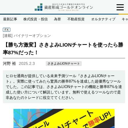
最新記事
株式投資・投信
為替
不動産投資
オルタナティブ
キ
FX
[連載]
バイナリーオプション
【勝ち方激変】さきよみLIONチャートを使ったら勝
率87%だった！
河野 裕
2025.2.3
さきよみLIONチャート
ヒロセ通商が提供している未来予測ツール『さきよみLIONチャー
ト』。実際に使ってみたら驚異の勝率87%を達成した超優秀なツール
でした。この記事では、さきよみLIONチャートの機能と勝率87%を達
成した使い方について解説しています。無料で使えるツールなので是
非あなたのトレードに役立ててください。