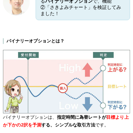
る
バイナリーオプション
で、機能
②「さきよみチャート」を検証してみ
ました！
バイナリーオプションとは？
バイナリーオプションは、
指定時間に為替レートが
目標より上
か下かの2択を予測
する、シンプルな取引方法
です。