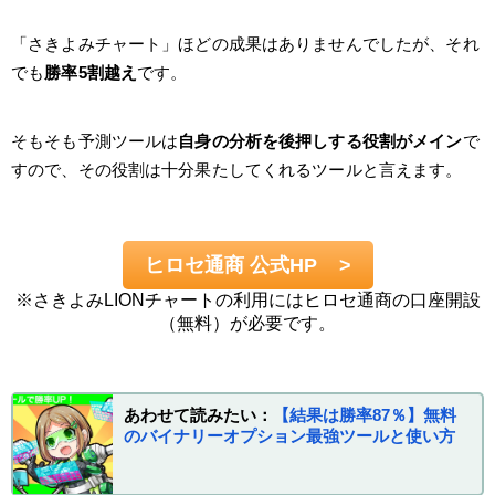
「さきよみチャート」ほどの成果はありませんでしたが、それ
でも
勝率5割越え
です。
そもそも予測ツールは
自身の分析を後押しする役割がメイン
で
すので、その役割は十分果たしてくれるツールと言えます。
ヒロセ通商 公式HP
>
※さきよみLIONチャートの利用にはヒロセ通商の口座開設
（無料）が必要です。
あわせて読みたい：
【結果は勝率87％】無料
のバイナリーオプション最強ツールと使い方