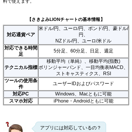
料で使えます。
【さきよみLIONチャートの基本情報】
米ドル/円、ユーロ/円、ポンド/円、豪ドル/
対応通貨ペア
円、
NZドル/円、ユーロ/米ドル
対応できる時間
5分足、60分足、日足、週足
足
移動平均（単純）、移動平均(指数)
テクニカル指標
ボリンジャーバンド、一目均衡表MACD、
ストキャスティクス、RSI
ツールの使用条
ユーザーIDおよびパスワード
件
対応PC
Windows、Macともに可能
スマホ対応
iPhone・Androidともに可能
アプリには対応しているの？