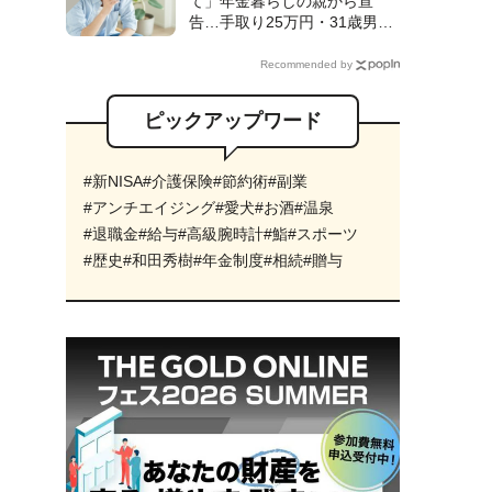
て」年金暮らしの親から宣
のワケ【FPの解説】
告…手取り25万円・31歳男性
が〈シェアハウス〉入居も、1
ヵ月で「実家へUターン」した
Recommended by
ワケ【CFPが解説】
ピックアップワード
#新NISA
#介護保険
#節約術
#副業
#アンチエイジング
#愛犬
#お酒
#温泉
#退職金
#給与
#高級腕時計
#鮨
#スポーツ
#歴史
#和田秀樹
#年金制度
#相続
#贈与