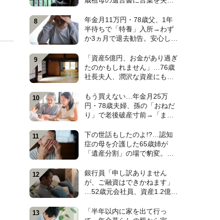
歳祖母の遺言書に言葉を失っ
た日。孫4人のなかで〈大手IT
勤務・38歳孫〉だけが遺産相
年金月11万円・78歳父、1年
続から除外されたワケ【弁護
半待ちで「特養」入所→わず
士が解説】
か3ヵ月で退去勧告。安心しき
った52歳娘が施設長から告げ
られた〈まさかのひと言〉
「資産5億円、お金があり過ぎ
【元介護施設職員のFPが解
たのかもしれません」…76歳
説】
社長夫人、潤沢な資産にも暗
い顔。原因は、お屋敷の一部
屋に住み続ける“跡取り息
もう買えない…年金月25万
子”【CFPが解説】
円・78歳夫婦、孫の「おねだ
り」で老後破産寸前→「まさ
かの貢ぎ物」に救われ、10年
越しの再会で涙した〈孫のひ
下の世話もしたのよ!?…認知
と言〉【CFPが解説】
症の母を介護した65歳姉が
「遺産分割」の場で豹変。
〈仕送り月5万円〉を続けた62
歳弟が絶句したワケ【弁護士
銀行員「申し訳ありません
が解説】
が、ご融資はできかねます」
…52歳元会社員、資産1.2億円
超なのに住宅ローン審査で“ま
さかの門前払い”。狭い賃貸で
「半年以内に家を出て行っ
妻と2人「地獄のFIRE生活」