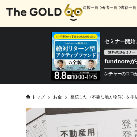
連載一覧
著者一覧
書籍一覧
セミナー開始
無料WEBセミナー
fundno
場、次なる巨大市場は「宇宙!?」 日本の宇宙ベンチャーのココがスゴイ
トップ
お金
相続した〈不要な地方物件〉を手