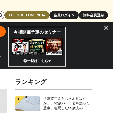
検
THE GOLD ONLINE
会員ログイン
無料会員登録
索
×
エ
今後開催予定のセミナー
リ
ア
開
全貌
閉
ボ
相場は次のステージへ。今、機関投資家が注視するポイントとは／Spa
一覧はこちら
タ
ン
ランキング
「遺族年金をもらえるはず
が…」52歳パート妻を襲った
悲劇。急死した55歳夫の「書
斎の引き出し」を開け、明る