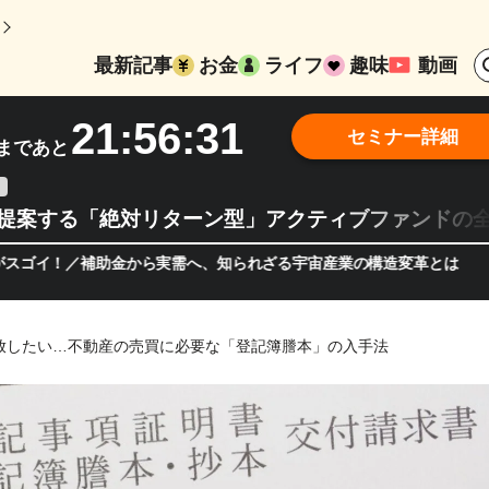
最新記事
お金
ライフ
趣味
動画
21:56:29
セミナー詳細
まであと
teが提案する「絶対リターン型」アクティブファンドの
！／補助金から実需へ、知られざる宇宙産業の構造変革とは
半導体
放したい…不動産の売買に必要な「登記簿謄本」の入手法