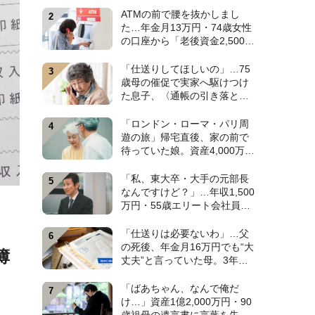
みに出た〈衝撃の秘密〉
ATMの前で腰を抜かしまし
【CFPが解説】
た…年金月13万円・74歳女性
の口座から「老後資金2,500万
円」が消え去った日。キッカ
ケは昼下がりの〈1本の電話〉
「仕送りしてほしいの」…75
【弁護士が警鐘】
歳母の催促で実家へ駆けつけ
た息子、〈通帳の引き落とし
履歴〉に絶句。年金月15万円
を食いつぶした“まさかの正
「ロンドン・ローマ・パリ周
体”【CFPの助言】
遊の旅」帰宅直後、家の前で
待っていた娘。資産4,000万
円・60代夫婦の悠々自適な老
後を崩壊させた〈衝撃のカミ
「私、東大卒・大手の元部長
ングアウト〉【CFPの助言】
なんですけど？」…年収1,500
万円・55歳エリート会社員、
余裕の再就職のはずが“あっさ
り全敗”。専業主婦の妻が仕切
「仕送りは必要ないわ」…父
る家で「居場所がありませ
の死後、年金月16万円でも“大
簿
ん」の現実【CFPの助言】
丈夫”と言っていた母。3年
後、実家で見つけた〈見慣れ
ない封筒〉に息子が“思わず叫
「ばあちゃん、なんで俺だ
んだ”ワケ【FPが解説】
け…」資産1億2,000万円・90