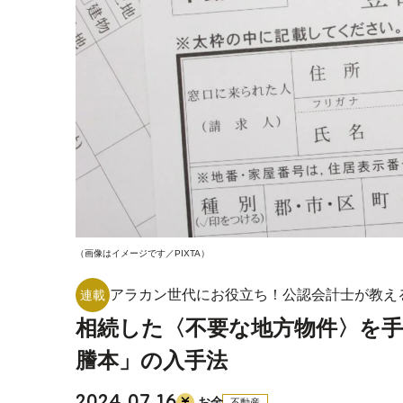
（画像はイメージです／PIXTA）
アラカン世代にお役立ち！公認会計士が教え
連載
相続した〈不要な地方物件〉を
謄本」の入手法
お金
不動産