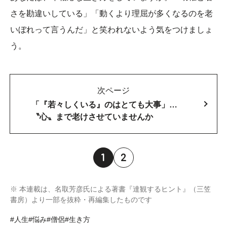
さを勘違いしている」「動くより理屈が多くなるのを老
いぼれって言うんだ」と笑われないよう気をつけましょ
う。
次ページ
「『若々しくいる』のはとても大事」…
〝心〟まで老けさせていませんか
1
2
※ 本連載は、名取芳彦氏による著書『達観するヒント』（三笠
書房）より一部を抜粋・再編集したものです
#人生
#悩み
#僧侶
#生き方