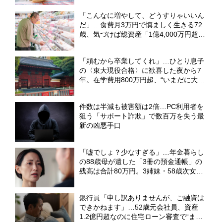
情」【CFPが解説】
「こんなに増やして、どうすりゃいいん
だ」…食費月3万円で慎ましく生きる72
歳、気づけば総資産「1億4,000万円超」
に。隠れ富裕層が抱える“切実な悩
み”【FPの解説】
「頼むから卒業してくれ」…ひとり息子
の〈東大現役合格〉に歓喜した夜から7
年。在学費用800万円超、“いまだに大学
生”でも62歳父が「退学しろ」と言えな
い理由【CFPが助言】
件数は半減も被害額は2倍…PC利用者を
狙う「サポート詐欺」で数百万を失う最
新の凶悪手口
「嘘でしょ？少なすぎる」…年金暮らし
の88歳母が遺した「3冊の預金通帳」の
残高は合計80万円。3姉妹・58歳次女が
抱いた〈ただならぬ不審感〉の裏側【弁
護士が解説】
銀行員「申し訳ありませんが、ご融資は
できかねます」…52歳元会社員、資産
1.2億円超なのに住宅ローン審査で“まさ