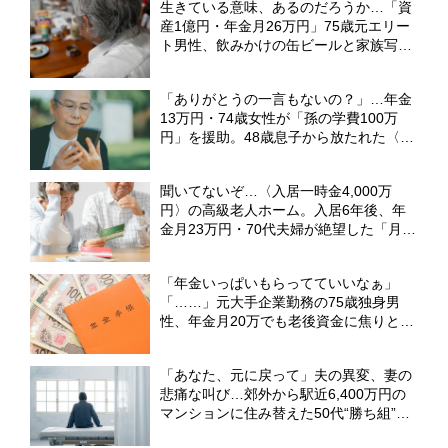
生きている意味、あるのだろうか…「資
産1億円・年金月26万円」75歳元エリー
ト男性、飲みかけの缶ビールと家族写真
の前で漏らした〈本音〉【CFPの助言】
「ありがとうの一言もないの？」…年金
13万円・74歳女性が「孫の学費100万
円」を援助。48歳息子から放たれた〈非
情な本音〉【CFPの助言】
聞いてないぞ…〈入居一時金4,000万
円〉の高級老人ホーム。入居6年後、年
金月23万円・70代夫婦が絶望した「月8
万円の追加請求」【元社会福祉士FPが警
告】
「年金いっぱいもらってていいなぁ」
「……」元大手企業勤務の75歳独身男
性、年金月20万でも老後資金に焦りと不
安……健康で長生きするほどお金がかか
る＜負のスパイラル＞
「あなた、元に戻って」夫の異変、妻の
悲痛な叫び…郊外から駅近6,400万円の
マンションに住み替えた50代“勝ち組”夫
婦。完璧な返済プランを崩壊させた「共