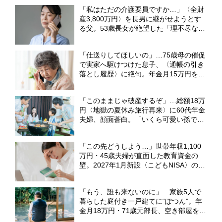
働き計画の死角」 【FPが解説】
「私はただの介護要員ですか…」〈全財
産3,800万円〉を長男に継がせようとす
る父。53歳長女が絶望した「理不尽な要
求」【弁護士の助言】
「仕送りしてほしいの」…75歳母の催促
で実家へ駆けつけた息子、〈通帳の引き
落とし履歴〉に絶句。年金月15万円を食
いつぶした“まさかの正体”【CFPの助
言】
「このままじゃ破産するぞ」…総額18万
円〈地獄の夏休み旅行再来〉に60代年金
夫婦、顔面蒼白。「いくら可愛い孫でも
無理です」のワケ【FPの助言】
「この先どうしよう…」世帯年収1,100
万円・45歳夫婦が直面した教育資金の
壁。2027年1月新設〈こどもNISA〉の活
用策【CFPがシミュレーション】
「もう、誰も来ないのに」…家族5人で
暮らした庭付き一戸建てに“ぽつん”。年
金月18万円・71歳元部長、空き部屋を持
て余しながらも離れられない「切実な事