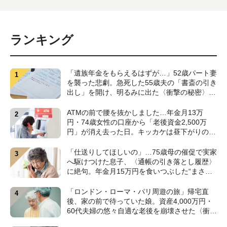
ランキング
「遺族年金をもらえるはずが…」52歳パート妻
を襲った悲劇。急死した55歳夫の「書斎の引き
出し」を開け、明るみに出た〈衝撃の秘密〉
【CFPが解説】
ATMの前で腰を抜かしました…年金月13万
円・74歳女性の口座から「老後資金2,500万
円」が消え去った日。キッカケは昼下がりの
〈1本の電話〉【弁護士が警鐘】
「仕送りしてほしいの」…75歳母の催促で実家
へ駆けつけた息子、〈通帳の引き落とし履歴〉
に絶句。年金月15万円を食いつぶした“まさか
の正体”【CFPの助言】
「ロンドン・ローマ・パリ周遊の旅」帰宅直
後、家の前で待っていた娘。資産4,000万円・
60代夫婦の悠々自適な老後を崩壊させた〈衝撃
のカミングアウト〉【CFPの助言】