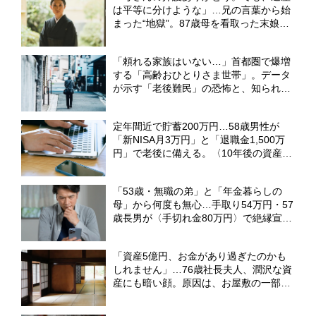
は平等に分けような」…兄の言葉から始
まった“地獄”。87歳母を看取った末娘、
1,800万円の家を巡って「まさかの泥沼
相続争い」へ【FPが解説】
「頼れる家族はいない…」首都圏で爆増
する「高齢おひとりさま世帯」。データ
が示す「老後難民」の恐怖と、知られざ
る「新・居住サポート」の全貌【2026年
最新白書】
定年間近で貯蓄200万円…58歳男性が
「新NISA月3万円」と「退職金1,500万
円」で老後に備える。〈10年後の資産
額〉をFPが試算
「53歳・無職の弟」と「年金暮らしの
母」から何度も無心…手取り54万円・57
歳長男が〈手切れ金80万円〉で絶縁宣言
【弁護士が「扶養義務」の境界線を解
説】
「資産5億円、お金があり過ぎたのかも
しれません」…76歳社長夫人、潤沢な資
産にも暗い顔。原因は、お屋敷の一部屋
に住み続ける“跡取り息子”【CFPが解
説】