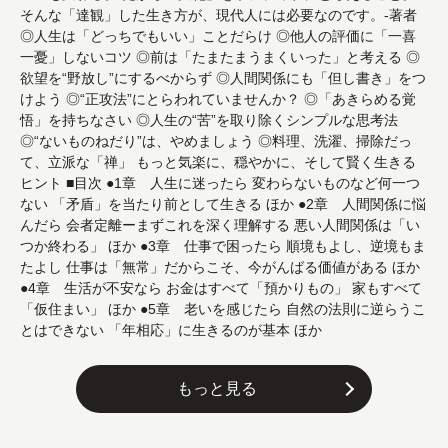
そんな「達観」した生き方が、現代人には必要なのです。-著者
◎人生は「どっちでもいい」ことだらけ ◎他人の評価に「一喜
一憂」しないコツ ◎前は「たまたまうまくいった」と考える ◎
欲望を“野放し”にするべからず ◎人間関係にも「但し書き」をつ
けよう ◎“正攻法”にとらわれていませんか？ ◎「あきらめる覚
悟」を持ちなさい ◎人生の“苦”を取り除くシンプルな思考法
◎“ないものねだり”は、やめましょう ◎料理、洗濯、掃除だっ
て、立派な「禅」 もっと気楽に、穏やかに、そして賢く生きる
ヒント ■目次 ●1章 人生に迷ったら 変わらないものなど何一つ
ない 「矛盾」を当たり前として生きる ほか ●2章 人間関係に悩
んだら 会者定離ーまずこれを深く理解する 悪い人間関係は「い
つか終わる」 ほか ●3章 仕事で困ったら 順境もよし、逆境もま
たよし 仕事は「無常」だからこそ、今がんばる価値がある ほか
●4章 生活が不安なら お金はすべて「預かりもの」 家もすべて
「仮住まい」 ほか ●5章 老いを感じたら 自然の法則に逆らうこ
とはできない 「年相応」に生きるのが基本 ほか
もっと見る