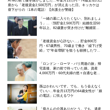
ATMの前で腰を抜かしました…年金月13万円・74歳女性の口
座から「老後資金2,500万円」が消え去った日。キッカケは
昼下がりの〈1本の電話〉【弁護士が警鐘】
「一緒の墓に入りたくない、別れましょ
う」…〈預貯金2,500万円〉結婚生活50
年以上、82歳妻が突き付けた“離婚宣
言”。決断は、友人の葬儀の帰り道で
【CFPが解説】
「老後資金が心許ない…」貯金800万
円・67歳男性、70歳まで働き「繰下げ受
給」で“年金増額”を狙うも頓挫したワケ
【FPが解説】
「ロンドン・ローマ・パリ周遊の旅」帰
宅直後、家の前で待っていた娘。資産
4,000万円・60代夫婦の悠々自適な老後
を崩壊させた〈衝撃のカミングアウト〉
【CFPの助言】
孫はかわいいです。でも、もう会えなく
ていい…年金月13万円の64歳女性が「娘
の電話」に怯えるワケ
「母さんの介護ありがとう。でも、遺産