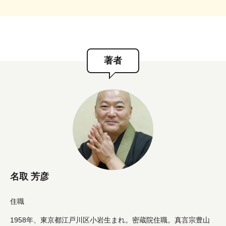
著者
名取 芳彦
住職
1958年、東京都江戸川区小岩生まれ。密蔵院住職。真言宗豊山