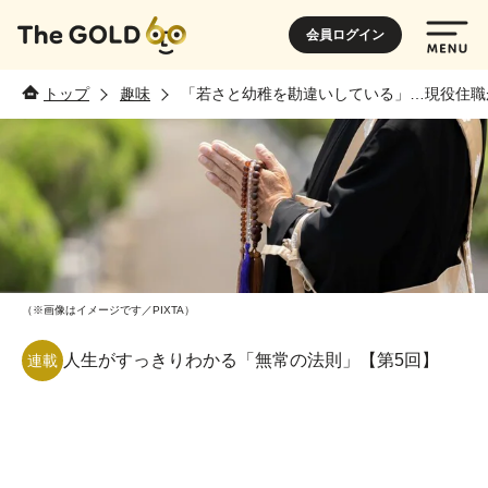
会員ログイン
トップ
趣味
「若さと幼稚を勘違いしている」…現役住職
（※画像はイメージです／PIXTA）
人生がすっきりわかる「無常の法則」【第5回】
連載