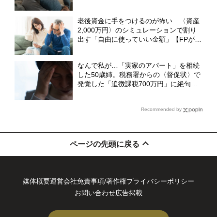
かの門前払い”。狭い賃貸で妻と2人「地
獄のFIRE生活」のワケ【FPの解説】
老後資金に手をつけるのが怖い…〈資産
2,000万円〉のシミュレーションで割り
出す「自由に使っていい金額」【FPが解
説】
なんで私が…「実家のアパート」を相続
した50歳姉。税務署からの〈督促状〉で
発覚した「追徴課税700万円」に絶句
【CFPが解説】
Recommended by
ページの先頭に戻る
媒体概要
運営会社
免責事項/著作権
プライバシーポリシー
お問い合わせ
広告掲載