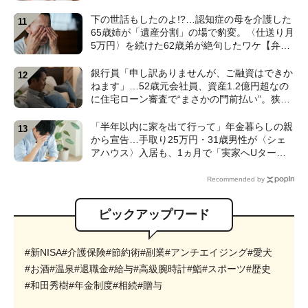
のひと言〉【CFPが解説】
下の世話もしたのよ!?…認知症の母を介護した
65歳姉が「遺産分割」の場で豹変。〈仕送り月
5万円〉を続けた62歳弟が絶句したワケ【弁護
士が解説】
銀行員「申し訳ありませんが、ご融資はできか
ねます」…52歳元会社員、資産1.2億円超なの
に住宅ローン審査で“まさかの門前払い”。狭い
賃貸で妻と2人「地獄のFIRE生活」のワケ【FP
の解説】
「半年以内に家を出て行って」年金暮らしの親
から宣告…手取り25万円・31歳男性が〈シェ
アハウス〉入居も、1ヵ月で「実家へUター
ン」したワケ【CFPが解説】
Recommended by
ピックアップワード
#新NISA
#介護保険
#節約術
#副業
#アンチエイジング
#愛犬
#お酒
#温泉
#退職金
#給与
#高級腕時計
#鮨
#スポーツ
#歴史
#和田秀樹
#年金制度
#相続
#贈与