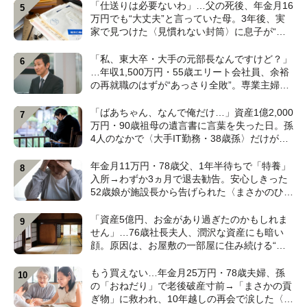
「仕送りは必要ないわ」…父の死後、年金月16
万円でも“大丈夫”と言っていた母。3年後、実
家で見つけた〈見慣れない封筒〉に息子が“思
わず叫んだ”ワケ【FPが解説】
「私、東大卒・大手の元部長なんですけど？」
…年収1,500万円・55歳エリート会社員、余裕
の再就職のはずが“あっさり全敗”。専業主婦の
妻が仕切る家で「居場所がありません」の現実
【CFPの助言】
「ばあちゃん、なんで俺だけ…」資産1億2,000
万円・90歳祖母の遺言書に言葉を失った日。孫
4人のなかで〈大手IT勤務・38歳孫〉だけが遺
産相続から除外されたワケ【弁護士が解説】
年金月11万円・78歳父、1年半待ちで「特養」
入所→わずか3ヵ月で退去勧告。安心しきった
52歳娘が施設長から告げられた〈まさかのひと
言〉【元介護施設職員のFPが解説】
「資産5億円、お金があり過ぎたのかもしれま
せん」…76歳社長夫人、潤沢な資産にも暗い
顔。原因は、お屋敷の一部屋に住み続ける“跡
取り息子”【CFPが解説】
もう買えない…年金月25万円・78歳夫婦、孫
の「おねだり」で老後破産寸前→「まさかの貢
ぎ物」に救われ、10年越しの再会で涙した〈孫