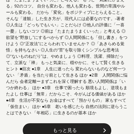
る」92のコツ。 自分も変わる。他人も変わる。世間の常識やル
ールも変わる。 だから「変化」をポジティブにとらえること。
そんな「達観」した生き方が、現代人には必要なのです。-著者
◎人生は「どっちでもいい」ことだらけ ◎他人の評価に「一喜
一憂」しないコツ ◎前は「たまたまうまくいった」と考える ◎
欲望を“野放し”にするべからず ◎人間関係にも「但し書き」をつ
けよう ◎“正攻法”にとらわれていませんか？ ◎「あきらめる覚
悟」を持ちなさい ◎人生の“苦”を取り除くシンプルな思考法
◎“ないものねだり”は、やめましょう ◎料理、洗濯、掃除だっ
て、立派な「禅」 もっと気楽に、穏やかに、そして賢く生きる
ヒント ■目次 ●1章 人生に迷ったら 変わらないものなど何一つ
ない 「矛盾」を当たり前として生きる ほか ●2章 人間関係に悩
んだら 会者定離ーまずこれを深く理解する 悪い人間関係は「い
つか終わる」 ほか ●3章 仕事で困ったら 順境もよし、逆境もま
たよし 仕事は「無常」だからこそ、今がんばる価値がある ほか
●4章 生活が不安なら お金はすべて「預かりもの」 家もすべて
「仮住まい」 ほか ●5章 老いを感じたら 自然の法則に逆らうこ
とはできない 「年相応」に生きるのが基本 ほか
もっと見る