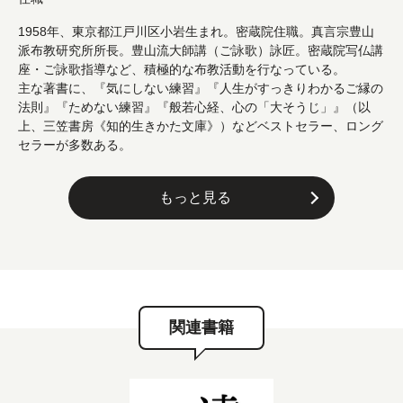
1958年、東京都江戸川区小岩生まれ。密蔵院住職。真言宗豊山
派布教研究所所長。豊山流大師講（ご詠歌）詠匠。密蔵院写仏講
座・ご詠歌指導など、積極的な布教活動を行なっている。
主な著書に、『気にしない練習』『人生がすっきりわかるご縁の
法則』『ためない練習』『般若心経、心の「大そうじ」』（以
上、三笠書房《知的生きかた文庫》）などベストセラー、ロング
セラーが多数ある。
もっと見る
関連書籍