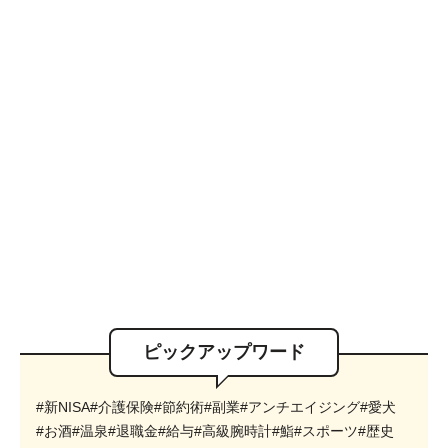
ピックアップワード
#新NISA
#介護保険
#節約術
#副業
#アンチエイジング
#愛犬
#お酒
#温泉
#退職金
#給与
#高級腕時計
#鮨
#スポーツ
#歴史