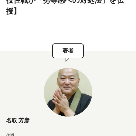
役住職が「劣等感への対処法」を伝
授】
著者
名取 芳彦
住職