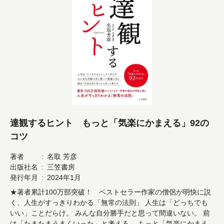
達観するヒント もっと「気楽にかまえる」92の
コツ
著者
名取 芳彦
出版社名
三笠書房
発行年月
2024年1月
★著者累計100万部突破！ ベストセラー作家の僧侶が明快に説
く、人生がすっきりわかる「無常の法則」 人生は「どっちでも
いい」ことだらけ。 みんな自分勝手だと思って間違いない。 前
は「たまたまうまくいった」と考える。 もっと「気楽にかまえ