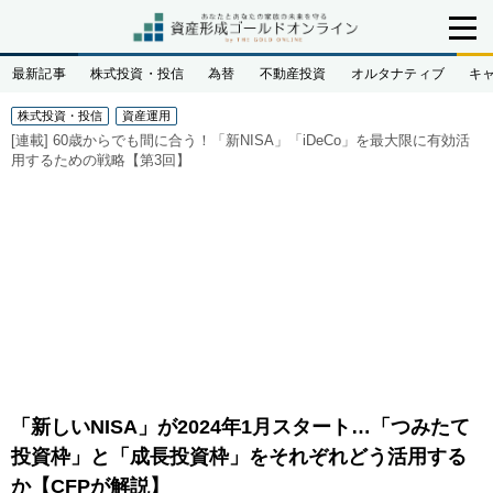
最新記事
株式投資・投信
為替
不動産投資
オルタナティブ
キ
株式投資・投信
資産運用
[連載]
60歳からでも間に合う！「新NISA」「iDeCo」を最大限に有効活
用するための戦略【第3回】
「新しいNISA」が2024年1月スタート…「つみたて
投資枠」と「成長投資枠」をそれぞれどう活用する
か【CFPが解説】