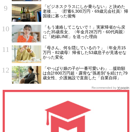
「ビジネスクラスにしか乗らない」と決めた
老後…。〈貯蓄6,300万円・69歳元会社員〉帰
国後に募った後悔
「もう連絡してこないで！」実家帰省から戻
った35歳長女、〈年金月28万円・60代両親〉
に「絶縁LINE」を送った理由
「母さん、何を隠しているの？」〈年金月15
万円・82歳母〉帰省した53歳息子が見逃せな
かった変化
「やっぱり娘の子が一番可愛いわ」…援助額
は合計800万円超・露骨な“孫差別”を続けた79
歳女性、介護施設で直面した「自業自得」
Recommended by