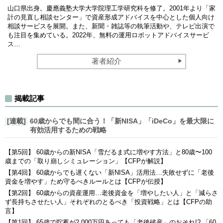
山口県出身。慶應義塾大学大学院理工学研究科を修了。2001年より「家
計の見直し相談センター」で資産形成アドバイスを中心とした個人向け
相談サービスを展開。また、新聞・雑誌等の執筆活動や、テレビ出演で
も注目を集めている。2022年、無料の運用ロボットアドバイスサービ
ス…
著者紹介
揭載記事
[連載]
60歳からでも間に合う！「新NISA」「iDeCo」を最大限に
有効活用するための戦略
【第5回】 60歳からの新NISA「雪だるま式に増やす方法」と80歳〜100
歳までの「取り崩しシミュレーション」【CFPが解説】
【第4回】 60歳からでも遅くない「新NISA」活用法…失敗せずに「老後
資金を増やす」ため守るべきルールとは【CFPが伝授】
【第2回】 60歳からの資産運用…老後資金を「増やしたい人」と「減らさ
ず長持ちさせたい人」それぞれのとるべき「投資戦略」とは【CFPの助
言】
【第1回】 65歳で貯蓄が2,000万円あっても「老後破産」のおそれ!? 「60