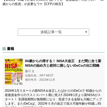
歳からの投資」が必要なワケ【CFPの助言】
連載記事一覧
書籍
60歳からの得する！ NISA大改正 まだ間に合う新
NISAの始め方と絶対に損しないiDeCoの出口戦略
藤川 太
出版社名：ART NEXT
発行年月：2023年11月
2024年1月スタートの新NISA＆改正したばかりのiDeCoで 60歳からの
老後資金作りのラストスパート期に突入‼ 2024年1月より新NISAがス
タート！ 非課税期間が無期限になり、投資できる金額も大幅にアップ
します。またiDeCoは、2022年５月の改正で加入可能年齢が60歳→65