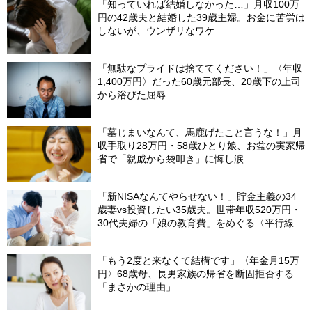
「知っていれば結婚しなかった…」月収100万
円の42歳夫と結婚した39歳主婦。お金に苦労は
しないが、ウンザリなワケ
「無駄なプライドは捨ててください！」〈年収
1,400万円〉だった60歳元部長、20歳下の上司
から浴びた屈辱
「墓じまいなんて、馬鹿げたこと言うな！」月
収手取り28万円・58歳ひとり娘、お盆の実家帰
省で「親戚から袋叩き」に悔し涙
「新NISAなんてやらせない！」貯金主義の34
歳妻vs投資したい35歳夫。世帯年収520万円・
30代夫婦の「娘の教育費」をめぐる〈平行線の
議論〉
「もう2度と来なくて結構です」〈年金月15万
円〉68歳母、長男家族の帰省を断固拒否する
「まさかの理由」