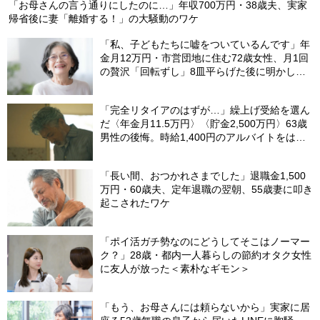
「お母さんの言う通りにしたのに…」年収700万円・38歳夫、実家
帰省後に妻「離婚する！」の大騒動のワケ
「私、子どもたちに嘘をついているんです」年
金月12万円・市営団地に住む72歳女性、月1回
の贅沢「回転ずし」8皿平らげた後に明かした
「お金がない」と言い続ける理由
「完全リタイアのはずが…」繰上げ受給を選ん
だ〈年金月11.5万円〉〈貯金2,500万円〉63歳
男性の後悔。時給1,400円のアルバイトをはじ
めた「切実な理由」
「長い間、おつかれさまでした」退職金1,500
万円・60歳夫、定年退職の翌朝、55歳妻に叩き
起こされたワケ
「ポイ活ガチ勢なのにどうしてそこはノーマー
ク？」28歳・都内一人暮らしの節約オタク女性
に友人が放った＜素朴なギモン＞
「もう、お母さんには頼らないから」実家に居