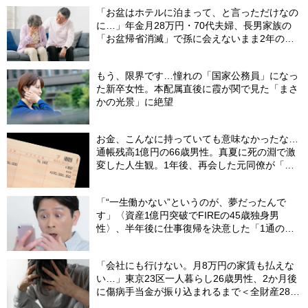
「お盆はホテルに泊まって、と言っただけなの
に…」年金月28万円・70代夫婦、長男家族の
「お盆帰省消滅」で孫に会えないまま2年の歳
月
もう、限界です…憧れの「国家公務員」になっ
た新卒女性。本配属直後に霞が関で見た「まさ
かの光景」に絶望
お金、こんなに持っていても意味なかったな…
通帳残高1億円の66歳男性。真夏に死の淵で激
変した人生観。1年後、再会した元同僚が「振
り幅」に驚愕したワケ【FPの助言】
「“一生働かない”というのが、夢だったんで
す」〈資産1億円突破でFIREの45歳独身男
性〉、半年後に仕事復帰を決意した「1通の通
知」
「会社にも行けない。月8万円の家賃も払えな
い…」東京23区一人暮らし26歳男性、2か月後
に傷病手当金が振り込まれるまで＜全財産28万
円での生活＞