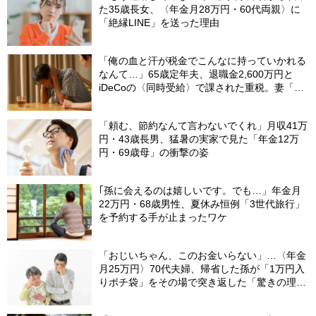
た35歳長女、〈年金月28万円・60代両親〉に
「絶縁LINE」を送った理由
「俺の血と汗が税金でこんなに持っていかれる
なんて…」65歳定年夫、退職金2,600万円と
iDeCoの〈同時受給〉で課された重税。妻「慰
める言葉もありません」
「頼む、節約なんて言わないでくれ」月収41万
円・43歳長男、猛暑の実家で見た「年金12万
円・69歳母」の衝撃の姿
｢孫に会えるのは嬉しいです。でも…」年金月
22万円・68歳男性、夏休み恒例「3世代旅行」
を予約する手が止まったワケ
「おじいちゃん、このお金いらない」…〈年金
月25万円〉70代夫婦、帰省した孫が「1万円入
りポチ袋」をその場で突き返した「驚きの理
由」