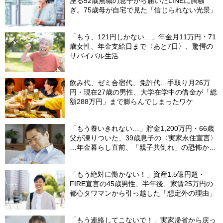
座る52歳無職の息子から届いたLINEに胸騒
ぎ。75歳母が自宅で見た「信じられない光景」
「もう、121円しかない…」年金月11万円・71
歳女性、年金支給日まで〈あと7日〉、驚愕の
サバイバル生活
飲み代、ゼミ合宿代、免許代…手取り月26万
円・現在27歳の男性、大学在学中の借金が「総
額288万円」まで膨らんでしまったワケ
「もう養いきれない…」貯金1,200万円・66歳
父が凍りついた、39歳息子の〈実家永住宣言〉
…年金暮らし直前、「親子共倒れ」の恐怖から
下した決断
「もう絶対に働かない！」資産1.5億円超・
FIRE宣言の45歳男性、半年後、家賃25万円の
都心タワマンから引っ越した「想定外の理由」
「もう連絡してこないで！」実家帰省から戻っ