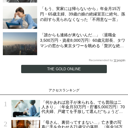
「もう、実家には帰らないから」年金月15万
円・65歳主婦、39歳の娘の絶縁宣言に絶句。孫
の顔すら見られなくなった「不用意な一言」
「誰からも連絡が来ないんだ…」〈退職金
3,500万円・資産8,000万円〉60歳元部長、タワ
マンの窓から東京タワーを眺める「贅沢な絶
望」
Recommended by
THE GOLD ONLINE
アクセスランキング
「何かあれば息子が来られる。でも普段は二
人きり」〈年金月33万円・貯蓄5,000万円〉70
代夫婦、戸建てを手放して選んだ“ちょうどい
い距離”
「母さん、裏切ってすまない…」亡き妻の写
真に手を合わせる71歳父の落胆。〈年金16万