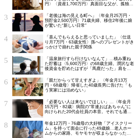
円〉〈資産1,700万円〉真面目な父が、孤独の
中で失った「40万円と自尊心」
「老後は海の見える町へ」〈年金月25万円・
預貯金2,500万円〉71歳夫婦、移住2年後に娘
が驚いた“新しい日常”
「喜んでもらえると思っていました」〈仕送
り月7万円・63歳女性〉孫へのプレゼントがき
っかけで崩れた親子関係
「温泉旅行すら行けないなんて」…積み重ね
た貯蓄は〈5,600万円〉の68歳主婦。潤沢な老
後資金を貯めたはずが「馬鹿だった」肩を落
とす理由
「親だからって甘えすぎよ」〈年金月13万
円・68歳母〉帰省した40歳長男に告げた「も
う実家には泊めない」
「必要ない人は来ないでほしい」…〈年金月
15万円・82歳〉病院の“常連おばあちゃん”に
向けられた20代会社員の本音。それでも通い
続ける理由
年金12万円・76歳母の大好物「アイスクリー
ム」を持って面会に行った49歳娘…老人ホー
ムからの家路、モヤモヤが収まらなかったワ
ケ