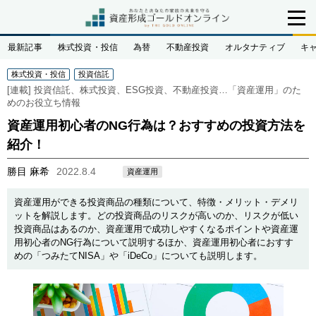
最新記事
株式投資・投信
為替
不動産投資
オルタナティブ
キ
株式投資・投信
投資信託
[連載]
投資信託、株式投資、ESG投資、不動産投資…「資産運用」のた
めのお役立ち情報
資産運用初心者のNG行為は？おすすめの投資方法を
紹介！
勝目 麻希
2022.8.4
資産運用
資産運用ができる投資商品の種類について、特徴・メリット・デメリ
ットを解説します。どの投資商品のリスクが高いのか、リスクが低い
投資商品はあるのか、資産運用で成功しやすくなるポイントや資産運
用初心者のNG行為について説明するほか、資産運用初心者におすす
めの「つみたてNISA」や「iDeCo」についても説明します。