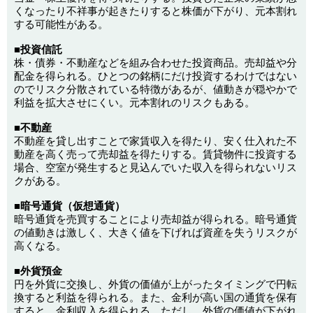
くなったり不祥事が起きたりすると株価が下がり、元本割れ
する可能性がある。
■投資信託
株・債券・不動産などを組み合わせた投資商品。売却益や分
配金を得られる。ひとつの銘柄にだけ投資するわけではない
のでリスク分散されている特徴があるが、値動きが穏やかで
利益を拡大させにくい。元本割れのリスクもある。
■不動産
不動産を貸し出すことで家賃収入を得たり、安く仕入れた不
動産を高く売って売却益を得たりする。賃貸物件に投資する
場合、空室が発生すると見込んでいた収入を得られないリス
クがある。
■暗号通貨（仮想通貨）
暗号通貨を売買することにより売却益が得られる。暗号通貨
の値動きは激しく、大きく値を下げれば資産を失うリスクが
高くなる。
■外貨預金
円を外貨に交換し、外貨の価値が上がったタイミングで円転
換すると利益を得られる。また、金利が高い国の通貨を保有
すると、金利収入を得られる。ただし、外貨の価値が下がれ