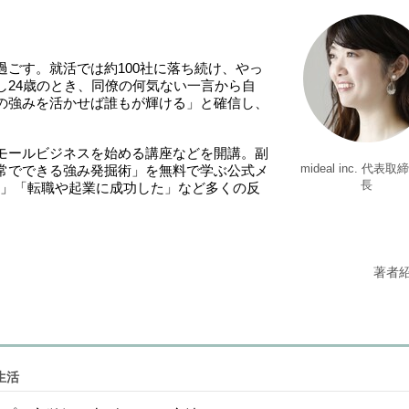
ごす。就活では約100社に落ち続け、やっ
し24歳のとき、同僚の何気ない一言から自
の強みを活かせば誰もが輝ける」と確信し、
モールビジネスを始める講座などを開講。副
mideal inc. 代表
常でできる強み発掘術」を無料で学ぶ公式メ
長
てた」「転職や起業に成功した」など多くの反
著者
生活