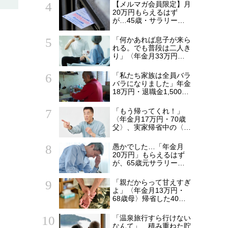
った変化
【メルマガ会員限定】月
20万円もらえるはず
が…45歳・サラリーマ
ン「ねんきん定期便」に
抱いた違和感。「年金ル
「何かあれば息子が来ら
ール」知らずにそのまま
れる。でも普段は二人き
20年…65歳で受け取る
り」〈年金月33万円・
ことになる年金額に唖然
貯蓄5,000万円〉70代夫
「何かの間違いでは？」
婦、戸建てを手放して選
「私たち家族は全員バラ
んだ“ちょうどいい距離”
バラになりました」年金
18万円・退職金1,500万
円の70代夫婦の不幸…
老後資金を食いつぶす
「もう帰ってくれ！」
53歳無職の引きこもり
〈年金月17万円・70歳
息子が、2階の四畳半か
父〉、実家帰省中の〈年
ら〈消えた日〉
収1,200万円・42歳長
男〉に大激怒のワケ
愚かでした…「年金月
20万円」もらえるはず
が、65歳元サラリーマ
ン夫「年金ルール」知ら
ず家族崩壊の危機。予期
「親だからって甘えすぎ
せぬ「年金減額」5つの
よ」〈年金月13万円・
理由
68歳母〉帰省した40歳
長男に告げた「もう実家
には泊めない」
「温泉旅行すら行けない
なんて」…積み重ねた貯