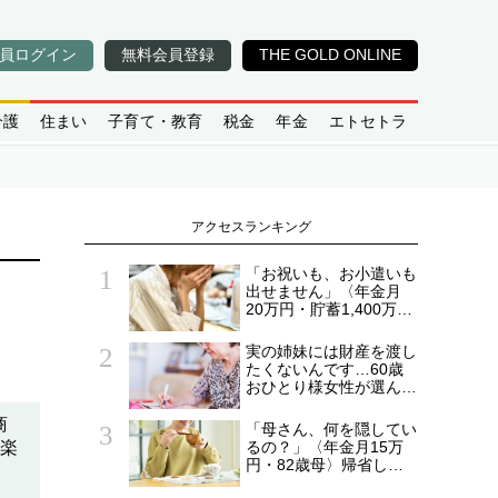
員ログイン
無料会員登録
THE GOLD ONLINE
介護
住まい
子育て・教育
税金
年金
エトセトラ
アクセスランキング
「お祝いも、お小遣いも
出せません」〈年金月
20万円・貯蓄1,400万
円〉72歳女性、孫が来
なくなって気づいたこと
実の姉妹には財産を渡し
たくないんです…60歳
おひとり様女性が選んだ
〈財産の行き先〉【相続
実務士が解説】
商
「母さん、何を隠してい
に楽
るの？」〈年金月15万
円・82歳母〉帰省した
53歳息子が見逃せなか