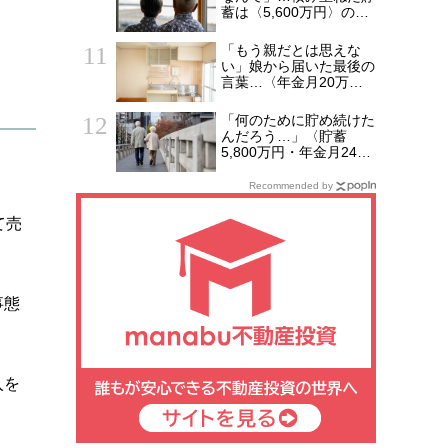
蓄は〈5,600万円〉の68
歳主婦。潤沢な老後資金
を貯めたはずが「馬鹿だ
「もう親だとは思えな
った」肩を落とす理由
い」娘から届いた最後の
言葉…〈年金月20万
円・60代夫婦〉が市営
団地で思い返す“忘れら
「何のために貯め続けた
れない夜”
んだろう…」〈貯蓄
5,800万円・年金月24万
円〉68歳夫婦、老後に
押し寄せた“空っぽの毎
Recommended by
日”
て売
事態
入を