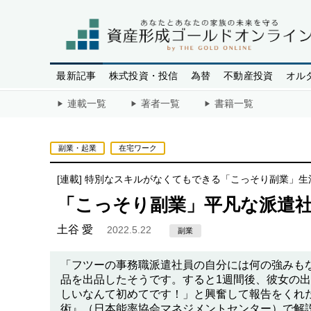
最新記事
株式投資・投信
為替
不動産投資
オル
連載一覧
著者一覧
書籍一覧
副業・起業
在宅ワーク
[連載]
特別なスキルがなくてもできる「こっそり副業」生
「こっそり副業」平凡な派遣
土谷 愛
2022.5.22
副業
「フツーの事務職派遣社員の自分には何の強みも
品を出品したそうです。すると1週間後、彼女の
しいなんて初めてです！」と興奮して報告をくれ
術』（日本能率協会マネジメントセンター）で解