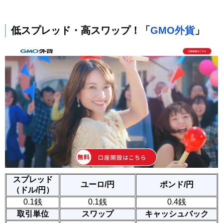
低スプレッド・高スワップ！「
GMO外貨
」
スプレッド
ユーロ/円
ポンド/円
（ドル/円）
0.1銭
0.1銭
0.4銭
取引単位
スワップ
キャッシュバック