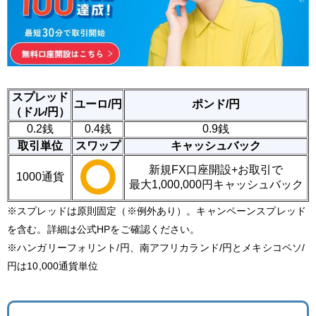
スプレッド
ユーロ/円
ポンド/円
（ドル/円）
0.2銭
0.4銭
0.9銭
取引単位
スワップ
キャッシュバック
新規FX口座開設+お取引で
1000通貨
最大1,000,000円キャッシュバック
※スプレッドは原則固定（※例外あり）。キャンペーンスプレッド
を含む。詳細は公式HPをご確認ください。
※ハンガリーフォリント/円、南アフリカランド/円とメキシコペソ/
円は10,000通貨単位