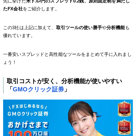
先に挙げた
米ドル/円のスプレッド0.2銭、原則固定制を満たし
たFX会社
をご紹介します。
この3社は上記に加えて、
取引ツールの使い勝手
や
分析機能
も
優れています。
一番安いスプレッドと高性能なツールをまとめて手に入れまし
ょう！
取引コストが安く、分析機能が使いやすい
「
GMOクリック証券
」