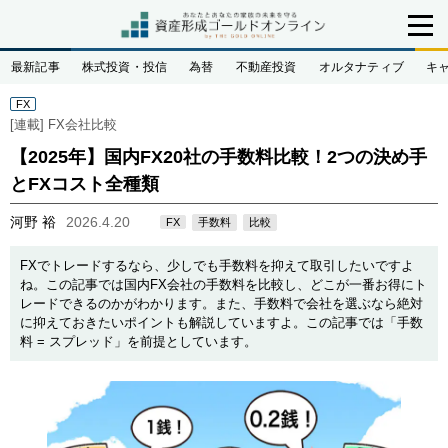
最新記事
株式投資・投信
為替
不動産投資
オルタナティブ
キ
FX
[連載]
FX会社比較
【2025年】国内FX20社の手数料比較！2つの決め手
とFXコスト全種類
河野 裕
2026.4.20
FX
手数料
比較
FXでトレードするなら、少しでも手数料を抑えて取引したいですよ
ね。この記事では国内FX会社の手数料を比較し、どこが一番お得にト
レードできるのかがわかります。また、手数料で会社を選ぶなら絶対
に抑えておきたいポイントも解説していますよ。この記事では「手数
料 = スプレッド」を前提としています。