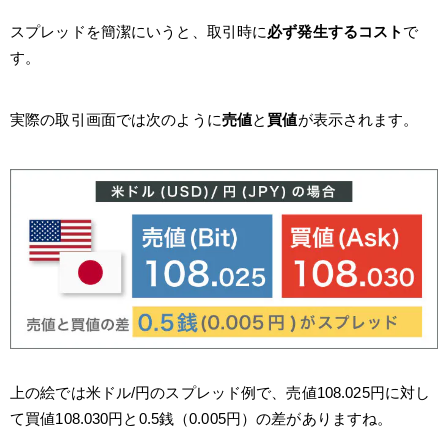
スプレッドを簡潔にいうと、取引時に
必ず発生するコスト
で
す。
実際の取引画面では次のように
売値
と
買値
が表示されます。
上の絵では米ドル/円のスプレッド例で、売値108.025円に対し
て買値108.030円と0.5銭（0.005円）の差がありますね。