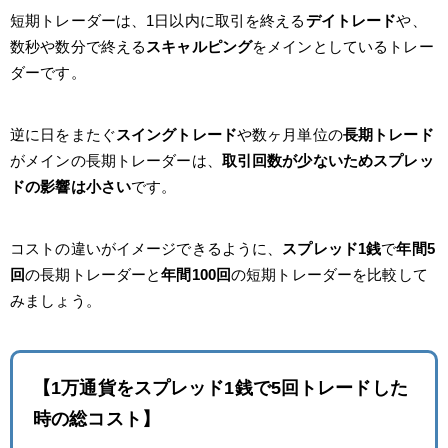
短期トレーダーは、1日以内に取引を終える
デイトレード
や、
数秒や数分で終える
スキャルピング
をメインとしているトレー
ダーです。
逆に日をまたぐ
スイングトレード
や数ヶ月単位の
長期トレード
がメインの長期トレーダーは、
取引回数が少ないためスプレッ
ドの影響は小さい
です。
コストの違いがイメージできるように、
スプレッド1銭
で
年間5
回
の長期トレーダーと
年間100回
の短期トレーダーを比較して
みましょう。
【1万通貨をスプレッド1銭で5回トレードした
時の総コスト】