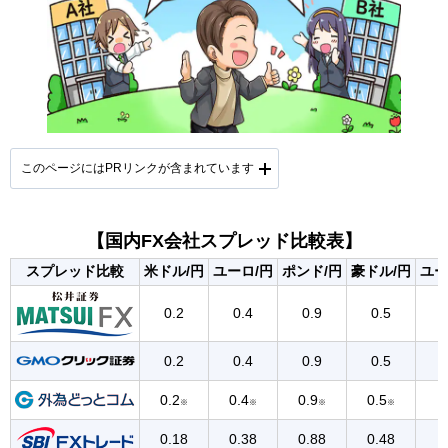
このページにはPRリンクが含まれています
【国内FX会社スプレッド比較表】
提携会社一覧
スプレッド比較
米ドル/円
ユーロ/円
ポンド/円
豪ドル/円
ユー
0.2
0.4
0.9
0.5
0.2
0.4
0.9
0.5
0.2
0.4
0.9
0.5
※
※
※
※
0.18
0.38
0.88
0.48