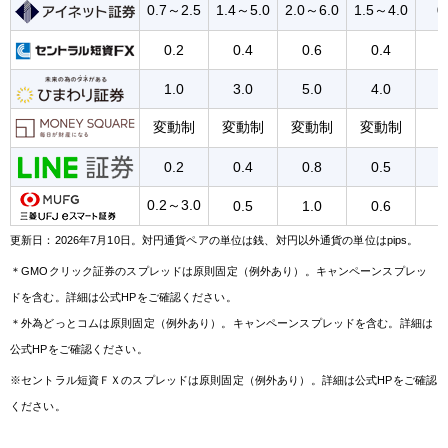
0.7～2.5
1.4～5.0
2.0～6.0
1.5～4.0
0
0.2
0.4
0.6
0.4
1.0
3.0
5.0
4.0
変動制
変動制
変動制
変動制
0.2
0.4
0.8
0.5
0.2～3.0
0.5
1.0
0.6
更新日：2026年7月10日。対円通貨ペアの単位は銭、対円以外通貨の単位はpips。
＊GMOクリック証券のスプレッドは原則固定（例外あり）。キャンペーンスプレッ
ドを含む。詳細は公式HPをご確認ください。
＊外為どっとコムは原則固定（例外あり）。キャンペーンスプレッドを含む。詳細は
公式HPをご確認ください。
※セントラル短資ＦＸのスプレッドは原則固定（例外あり）。詳細
は公式HPをご確認
ください。