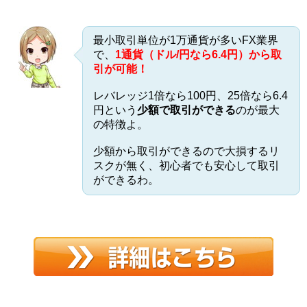
最小取引単位が1万通貨が多いFX業界
で、
1通貨（ドル/円なら6.4円）
から取
引が可能！
レバレッジ1倍なら100円、25倍なら6.4
円という
少額で取引ができる
のが最大
の特徴よ。
少額から取引ができるので大損するリ
スクが無く、初心者でも安心して取引
ができるわ。