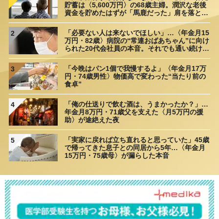
貯蓄は〈5,600万円〉の68歳主婦。潤沢な老後
資金を貯めたはずが「馬鹿だった」肩を落とす
理由
「必要ない人は来ないでほしい」…〈年金月15
2
万円・82歳〉病院の“常連おばあちゃん”に向け
られた20代会社員の本音。それでも通い続ける
理由
「今晩はパン1個で我慢するよ」〈年金月17万
3
円・74歳男性〉物価高で変わった“当たり前の
食卓”
「俺の仕送りで飲む酒は、うまかったか？」…
4
年金月8万円・71歳父を支えた〈月5万円の援
助〉が途絶えた夜
「実家に戻れば立ち直れると思っていた」45歳
5
で帰ってきた息子との同居から5年…〈年金月
15万円・75歳母〉が漏らした本音