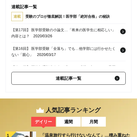
連載記事一覧
連載
受験のプロが徹底解説！医学部「絶対合格」の秘訣
【第17回】 医学部受験の小論文…「将来の医学生に相応しい」
内容とは？
2020/03/26
【第16回】 医学部受験「全落ち」でも…他学部には行かせたく
ない「親心」
2020/03/17
【第15回】 医学部受験浪人生が明かす、「親に言われて」最悪
だったこと
2020/03/10
連載記事一覧
【第14回】 医学部受験「浪人決定」の受験生が、「今反省して
いること」
2020/03/03
【第13回】 「絶対落ちたくない…」医学部二次試験「面接」を
人気記事ランキング
勝ち抜く方法
2020/02/25
デイリー
週間
月間
「温泉旅行すら行けないなんて」…積み重ねた
1