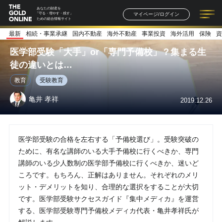
あなたの財産を
マイページ/ログイン
「守る・増やす・残す」
ための総合情報サイト
最新
相続・事業承継
国内不動産
海外不動産
事業投資
海外活用
保険
資
記事一覧
連載一覧
著者一覧
書籍一覧
セミナー情報
お知らせ
医学部受験「大手」or「専門予備校」？集まる生
徒の違いとは…
教育
受験教育
亀井 孝祥
2019.12.26
医学部受験の合格を左右する「予備校選び」。受験突破の
ために、有名な講師のいる大手予備校に行くべきか、専門
講師のいる少人数制の医学部予備校に行くべきか、迷いど
ころです。もちろん、正解はありません。それぞれのメリ
ット・デメリットを知り、合理的な選択をすることが大切
です。医学部受験サクセスガイド『集中メディカ』を運営
する、医学部受験専門予備校メディカ代表・亀井孝祥氏が