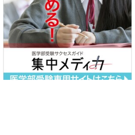
ゴールドオンライン トップ
>
教育
>
受験教育
>
受験のプロが徹底解説！医
学部「絶対合格」の秘訣