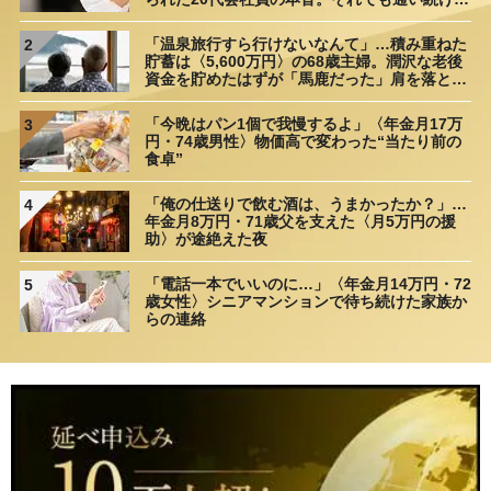
理由
「温泉旅行すら行けないなんて」…積み重ねた
2
貯蓄は〈5,600万円〉の68歳主婦。潤沢な老後
資金を貯めたはずが「馬鹿だった」肩を落とす
理由
「今晩はパン1個で我慢するよ」〈年金月17万
3
円・74歳男性〉物価高で変わった“当たり前の
食卓”
「俺の仕送りで飲む酒は、うまかったか？」…
4
年金月8万円・71歳父を支えた〈月5万円の援
助〉が途絶えた夜
「電話一本でいいのに…」〈年金月14万円・72
5
歳女性〉シニアマンションで待ち続けた家族か
らの連絡