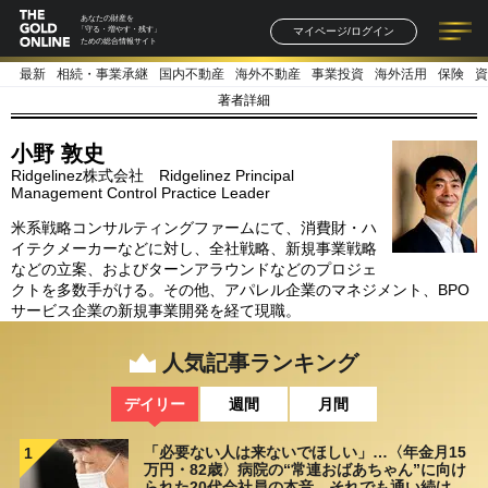
あなたの財産を
マイページ/ログイン
「守る・増やす・残す」
ための総合情報サイト
最新
相続・事業承継
国内不動産
海外不動産
事業投資
海外活用
保険
資
記事一覧
連載一覧
著者一覧
書籍一覧
セミナー情報
お知らせ
著者詳細
小野 敦史
Ridgelinez株式会社 Ridgelinez Principal
Management Control Practice Leader
米系戦略コンサルティングファームにて、消費財・ハ
イテクメーカーなどに対し、全社戦略、新規事業戦略
などの立案、およびターンアラウンドなどのプロジェ
クトを多数手がける。その他、アパレル企業のマネジメント、BPO
サービス企業の新規事業開発を経て現職。
人気記事ランキング
デイリー
週間
月間
「必要ない人は来ないでほしい」…〈年金月15
1
万円・82歳〉病院の“常連おばあちゃん”に向け
られた20代会社員の本音。それでも通い続ける