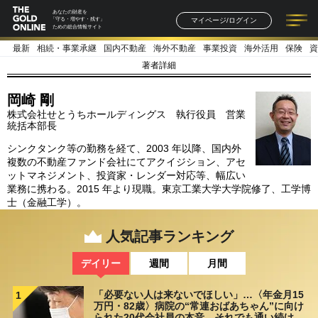
あなたの財産を
マイページ/ログイン
「守る・増やす・残す」
ための総合情報サイト
最新
相続・事業承継
国内不動産
海外不動産
事業投資
海外活用
保険
資
記事一覧
連載一覧
著者一覧
書籍一覧
セミナー情報
お知らせ
著者詳細
岡崎 剛
株式会社せとうちホールディングス 執行役員 営業
統括本部長
シンクタンク等の勤務を経て、2003 年以降、国内外
複数の不動産ファンド会社にてアクイジション、アセ
ットマネジメント、投資家・レンダー対応等、幅広い
業務に携わる。2015 年より現職。東京工業大学大学院修了、工学博
士（金融工学）。
人気記事ランキング
デイリー
週間
月間
「必要ない人は来ないでほしい」…〈年金月15
1
万円・82歳〉病院の“常連おばあちゃん”に向け
られた20代会社員の本音。それでも通い続ける