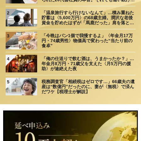
理由
「温泉旅行すら行けないなんて」…積み重ねた
2
貯蓄は〈5,600万円〉の68歳主婦。潤沢な老後
資金を貯めたはずが「馬鹿だった」肩を落とす
理由
「今晩はパン1個で我慢するよ」〈年金月17万
3
円・74歳男性〉物価高で変わった“当たり前の
食卓”
「俺の仕送りで飲む酒は、うまかったか？」…
4
年金月8万円・71歳父を支えた〈月5万円の援
助〉が途絶えた夜
税務調査官「相続税はゼロです…」66歳夫の遺
5
産は“数億円”だったのに、妻が〈無税〉で済ん
だワケ【税理士が解説】