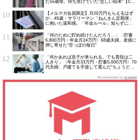
た55歳母。待ち受けていた“悲しい結末”【CFP
の助言】
【メルマガ会員限定】月20万円もらえるはず
が…45歳・サラリーマン「ねんきん定期便」
に抱いた違和感。「年金ルール」知らずにそ
のまま20年…65歳で受け取ることになる年金
額に唖然「何かの間違いでは？」
「何のために貯め続けたんだろう…」〈貯蓄
5,800万円・年金月24万円〉68歳夫婦、老後に
押し寄せた“空っぽの毎日”
「何かあれば息子が来られる。でも普段は二
人きり」〈年金月33万円・貯蓄5,000万円〉70
代夫婦、戸建てを手放して選んだ“ちょうどい
い距離”
Recommended by