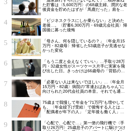
「温泉旅行すら行けないなんて」…積み重ね
た貯蓄は〈5,600万円〉の68歳主婦。潤沢な老
後資金を貯めたはずが「馬鹿だった」肩を落
とす理由
「ビジネスクラスにしか乗らない」と決めた
老後…。〈貯蓄6,300万円・69歳元会社員〉帰
国後に募った後悔
「母さん、何を隠しているの？」〈年金月15
万円・82歳母〉帰省した53歳息子が見逃せな
かった変化
「もう二度と会えなくていい」…手取り28万
円・32歳女性がスーツケース片手に実家を飛
び出した日。きっかけは66歳母の「背筋の凍
る一言」
「必要ない人は来ないでほしい」…〈年金月
15万円・82歳〉病院の“常連おばあちゃん”に
向けられた20代会社員の本音。それでも通い
続ける理由
75歳まで我慢して年金を“71万円”も増やして
も、〈年金繰下げ受給〉で後悔する人とは…
「配偶者が年下の人」「定年後も働く人」
「特別な年金を受け取れる人」【CFPが解
説】
「心配で、心配で…」第一便の飛行機で〈手
取り26万円〉25歳息子のアパートに駆けつけ