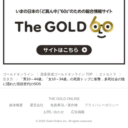
ゴールドオンライン
資産形成ゴールドオンライン TOP
エトセトラ
生き方
「男10～44歳」「女10～34歳」の死因トップに衝撃…多死社会の陰
に隠れた現役世代のSOS
THE GOLD ONLINE
媒体概要
運営会社
免責事項／著作権
プライバシーポリシー
お問い合わせ
広告掲載
© 2026 Gold Online Inc. All rights reserved.