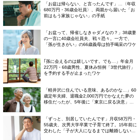
「お盆は帰らない、と言ったんです」…〈年収
680万円・36歳会社員〉、両親から届いた「お
前はもう家族じゃない」の手紙
「お盆って、帰省しなきゃダメなの？」38歳妻
の一言に40歳会社員夫、戦々恐々。一方で、
「孫が生きがい」の66歳義母は拍手喝采のワケ
｢孫に会えるのは嬉しいです。でも…」年金月
22万円・68歳男性、夏休み恒例「3世代旅行」
を予約する手が止まったワケ
「軽井沢に住んでいる意味、あるのかな…」60
歳定年夫婦、退職金2,000万円でかなえた夢の
移住だったが、5年後に「東京に戻る決意」を
した「まさかの理由」
「ずっと、別居していたんです」月収58万円・
55歳夫、次男大学卒業で子育て終了。15年前に
交わした「子が大人になるまでは離婚しない」
という約束の“意外な結末”