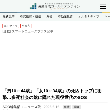
最新記事
株式投資・投信
為替
不動産投資
オルタナティブ
キ
エトセトラ
生き方
[連載]
スマートニュースプラス記事
「男10～44歳」「女10～34歳」の死因トップに衝
撃…多死社会の陰に隠れた現役世代のSOS
SGO編集部（ニュース取
2026.6.16
統計
調査