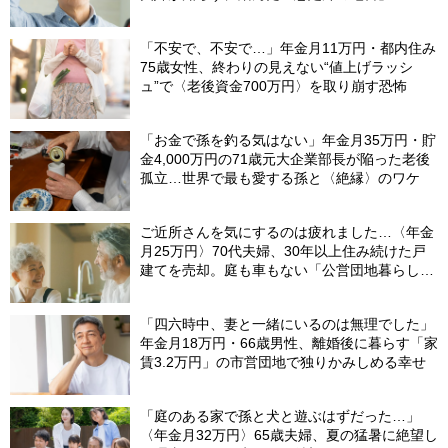
「不安で、不安で…」年金月11万円・都内住み
75歳女性、終わりの見えない“値上げラッシ
ュ”で〈老後資金700万円〉を取り崩す恐怖
「お金で孫を釣る気はない」年金月35万円・貯
金4,000万円の71歳元大企業部長が陥った老後
孤立…世界で最も愛する孫と〈絶縁〉のワケ
ご近所さんを気にするのは疲れました…〈年金
月25万円〉70代夫婦、30年以上住み続けた戸
建てを売却。庭も車もない「公営団地暮らし」
で見つけた幸せ
「四六時中、妻と一緒にいるのは無理でした」
年金月18万円・66歳男性、離婚後に暮らす「家
賃3.2万円」の市営団地で独りかみしめる幸せ
「庭のある家で孫と犬と遊ぶはずだった…」
〈年金月32万円〉65歳夫婦、夏の猛暑に絶望し