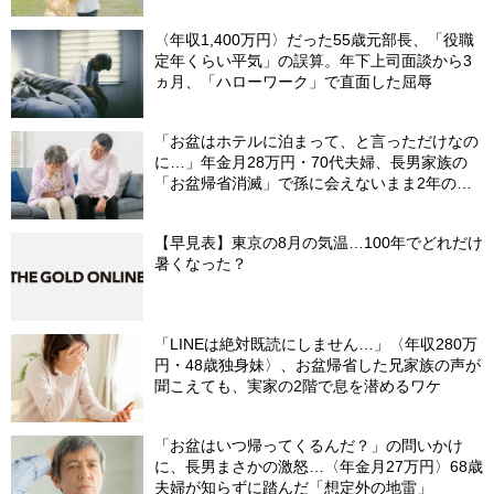
〈年収1,400万円〉だった55歳元部長、「役職
定年くらい平気」の誤算。年下上司面談から3
ヵ月、「ハローワーク」で直面した屈辱
「お盆はホテルに泊まって、と言っただけなの
に…」年金月28万円・70代夫婦、長男家族の
「お盆帰省消滅」で孫に会えないまま2年の歳
月
【早見表】東京の8月の気温…100年でどれだけ
暑くなった？
「LINEは絶対既読にしません…」〈年収280万
円・48歳独身妹〉、お盆帰省した兄家族の声が
聞こえても、実家の2階で息を潜めるワケ
「お盆はいつ帰ってくるんだ？」の問いかけ
に、長男まさかの激怒…〈年金月27万円〉68歳
夫婦が知らずに踏んだ「想定外の地雷」