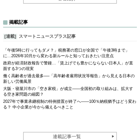
揭載記事
[連載]
スマートニュースプラス記事
「午後5時に行ってもダメ？」税務署の窓口が全国で「午後3時まで」
に…2026年10月から変わる新ルールと知っておきたい注意点
政府が経済財政報告で警鐘…「賃上げでも豊かにならない日本人」が直
面する3つの現実
働く高齢者が過去最多──「高年齢者雇用状況等報告」から見える日本の
新しい労働風景
大阪・寝屋川市の「空き家税」が成立――全国初の取り組みは、拡大す
る空き家問題の縮図？
2027年で事業承継税制の特例措置が終了へ――100％納税猶予はどう変わ
る？ 中小企業が今から備えるべきこと
連載記事一覧