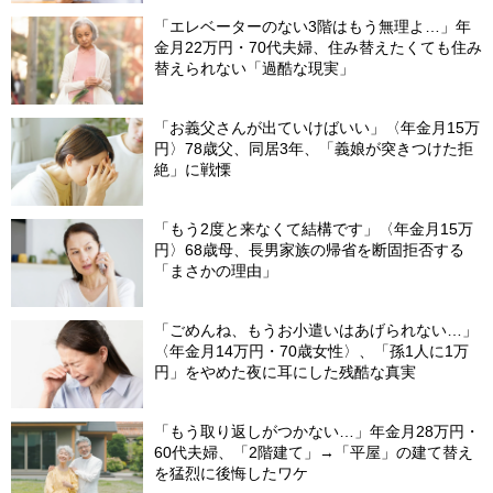
「エレベーターのない3階はもう無理よ…」年
金月22万円・70代夫婦、住み替えたくても住み
替えられない「過酷な現実」
「お義父さんが出ていけばいい」〈年金月15万
円〉78歳父、同居3年、「義娘が突きつけた拒
絶」に戦慄
「もう2度と来なくて結構です」〈年金月15万
円〉68歳母、長男家族の帰省を断固拒否する
「まさかの理由」
「ごめんね、もうお小遣いはあげられない…」
〈年金月14万円・70歳女性〉、「孫1人に1万
円」をやめた夜に耳にした残酷な真実
「もう取り返しがつかない…」年金月28万円・
60代夫婦、「2階建て」→「平屋」の建て替え
を猛烈に後悔したワケ