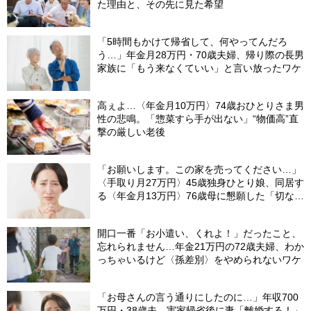
た理由と、その先に見た希望
「5時間もかけて帰省して、何やってんだろ
う…」年金月28万円・70歳夫婦、帰り際の長男
家族に「もう来なくていい」と言い放ったワケ
高ぇよ…〈年金月10万円〉74歳おひとりさま男
性の悲鳴。「惣菜すら手が出ない」“物価高”直
撃の厳しい老後
「お願いします。この家を売ってください…」
〈手取り月27万円〉45歳独身ひとり娘、同居す
る〈年金月13万円〉76歳母に懇願した「切ない
理由」
開口一番「お小遣い、くれよ！」だったこと、
忘れられません…年金21万円の72歳夫婦、わか
っちゃいるけど〈孫差別〉をやめられないワケ
「お母さんの言う通りにしたのに…」年収700
万円・38歳夫、実家帰省後に妻「離婚する！」