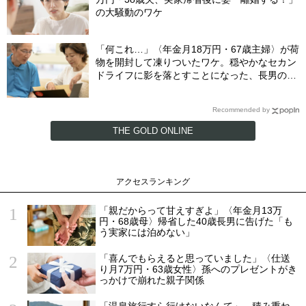
の大騒動のワケ
「何これ…」〈年金月18万円・67歳主婦〉が荷
物を開封して凍りついたワケ。穏やかなセカン
ドライフに影を落とすことになった、長男の嫁
から届いた〈意味不明な郵便物〉
Recommended by
THE GOLD ONLINE
アクセスランキング
「親だからって甘えすぎよ」〈年金月13万
円・68歳母〉帰省した40歳長男に告げた「も
う実家には泊めない」
「喜んでもらえると思っていました」〈仕送
り月7万円・63歳女性〉孫へのプレゼントがき
っかけで崩れた親子関係