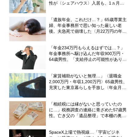
性が〈シェアハウス〉入居も、1ヵ月で
「実家へUターン」したワケ【CFPが解
説】
「遺族年金、これだけ…？」65歳専業主
婦、年金事務所で思い知った厳しい老
後。夫急死で崩壊した〈月22万円の年金
生活〉【CFPが解説】
「年金234万円もらえるはずでは…？」
年金事務所へ駆け込んだ年収900万円・
64歳男性、「支給停止の可能性がありま
す」職員から告げられた〈まさかの事
実〉【CFPが解説】
「家賃補助がないと無理…」〈退職金
2,000万円・年収1,200万円〉65歳男性、
充実した東京暮らしを手放し〈年金月8
万円の母〉が住む実家へ「Uターン移
住」の現実【CFPが解説】
「相続税には縁がないと思っていたの
に…」税務調査の連絡に青ざめた57歳男
性。亡き父の「遺品整理」で本棚の奥か
ら出てきた〈古い封筒の束〉【CFPが
「隠し財産」の無申告リスクを解説】
SpaceX上場で熱視線…「宇宙ビジネ