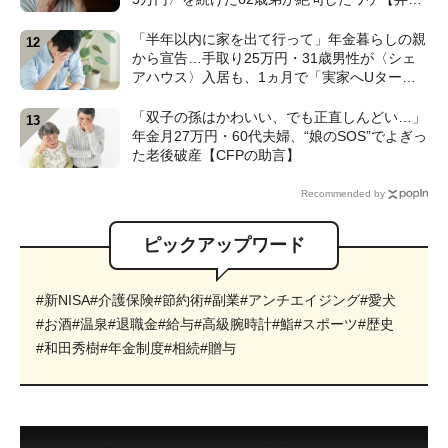
士が解説】
「半年以内に家を出て行って」年金暮らしの親
から宣告…手取り25万円・31歳男性が〈シェ
アハウス〉入居も、1ヵ月で「実家へUター
ン」したワケ【CFPが解説】
「双子の孫はかわいい、でも正直しんどい…」
年金月27万円・60代夫婦、“娘のSOS”でよぎっ
た老後破産【CFPの助言】
Recommended by
ピックアップワード
#新NISA
#介護保険
#節約術
#副業
#アンチエイジング
#愛犬
#お酒
#温泉
#退職金
#給与
#高級腕時計
#鮨
#スポーツ
#歴史
#和田秀樹
#年金制度
#相続
#贈与