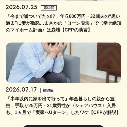
2026.07.25
第60回
「今まで嘘ついてたの!?」年収600万円・32歳夫の“黒い
過去”に妻が激怒…まさかの「ローン否決」で〈幸せ絶頂
のマイホーム計画〉は崩壊【CFPの助言】
2026.07.17
第59回
「半年以内に家を出て行って」年金暮らしの親から宣
告…手取り25万円・31歳男性が〈シェアハウス〉入居
も、1ヵ月で「実家へUターン」したワケ【CFPが解説】