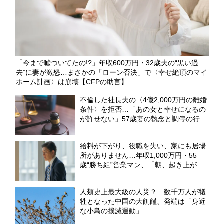
「今まで嘘ついてたの!?」年収600万円・32歳夫の“黒い過
去”に妻が激怒…まさかの「ローン否決」で〈幸せ絶頂のマイ
ホーム計画〉は崩壊【CFPの助言】
不倫した社長夫の〈4億2,000万円の離婚
条件〉を拒否…「あの女と幸せになるの
が許せない」57歳妻の執念と調停の行方
【弁護士が解説】
給料が下がり、役職を失い、家にも居場
所がありません…年収1,000万円・55
歳“勝ち組”営業マン、「朝、起き上がる
こともできなくなった」暗転のワケ
【CFPの助言】
人類史上最大級の人災？…数千万人が犠
牲となった中国の大飢饉、発端は「身近
な小鳥の撲滅運動」