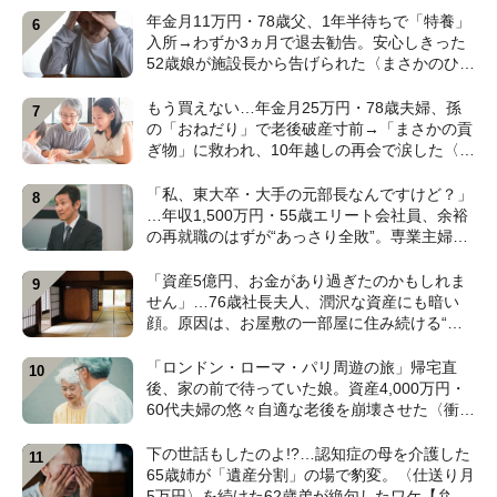
年金月11万円・78歳父、1年半待ちで「特養」
入所→わずか3ヵ月で退去勧告。安心しきった
52歳娘が施設長から告げられた〈まさかのひと
言〉【元介護施設職員のFPが解説】
もう買えない…年金月25万円・78歳夫婦、孫
の「おねだり」で老後破産寸前→「まさかの貢
ぎ物」に救われ、10年越しの再会で涙した〈孫
のひと言〉【CFPが解説】
「私、東大卒・大手の元部長なんですけど？」
…年収1,500万円・55歳エリート会社員、余裕
の再就職のはずが“あっさり全敗”。専業主婦の
妻が仕切る家で「居場所がありません」の現実
【CFPの助言】
「資産5億円、お金があり過ぎたのかもしれま
せん」…76歳社長夫人、潤沢な資産にも暗い
顔。原因は、お屋敷の一部屋に住み続ける“跡
取り息子”【CFPが解説】
「ロンドン・ローマ・パリ周遊の旅」帰宅直
後、家の前で待っていた娘。資産4,000万円・
60代夫婦の悠々自適な老後を崩壊させた〈衝撃
のカミングアウト〉【CFPの助言】
下の世話もしたのよ!?…認知症の母を介護した
65歳姉が「遺産分割」の場で豹変。〈仕送り月
5万円〉を続けた62歳弟が絶句したワケ【弁護