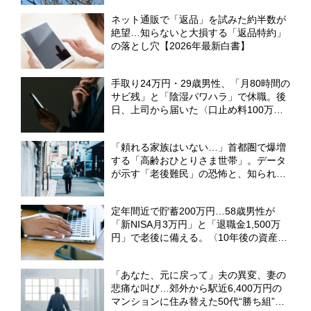
ネット通販で「返品」を試みた約半数が
絶望…知らないと大損する「返品特約」
の落とし穴【2026年最新白書】
手取り24万円・29歳男性、「月80時間の
サビ残」と「陰湿パワハラ」で休職。後
日、上司から届いた〈口止め料100万
円〉の誓約書【弁護士が警告】
「頼れる家族はいない…」首都圏で爆増
する「高齢おひとりさま世帯」。データ
が示す「老後難民」の恐怖と、知られざ
る「新・居住サポート」の全貌【2026年
最新白書】
定年間近で貯蓄200万円…58歳男性が
「新NISA月3万円」と「退職金1,500万
円」で老後に備える。〈10年後の資産
額〉をFPが試算
「あなた、元に戻って」夫の異変、妻の
悲痛な叫び…郊外から駅近6,400万円の
マンションに住み替えた50代“勝ち組”夫