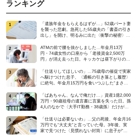
ランキング
「遺族年金をもらえるはずが…」52歳パート妻
を襲った悲劇。急死した55歳夫の「書斎の引き
出し」を開け、明るみに出た〈衝撃の秘密〉
【CFPが解説】
ATMの前で腰を抜かしました…年金月13万
円・74歳女性の口座から「老後資金2,500万
円」が消え去った日。キッカケは昼下がりの
〈1本の電話〉【弁護士が警鐘】
「仕送りしてほしいの」…75歳母の催促で実家
へ駆けつけた息子、〈通帳の引き落とし履歴〉
に絶句。年金月15万円を食いつぶした“まさか
の正体”【CFPの助言】
「ばあちゃん、なんで俺だけ…」資産1億2,000
万円・90歳祖母の遺言書に言葉を失った日。孫
4人のなかで〈大手IT勤務・38歳孫〉だけが遺
産相続から除外されたワケ【弁護士が解説】
「仕送りは必要ないわ」…父の死後、年金月16
万円でも“大丈夫”と言っていた母。3年後、実
家で見つけた〈見慣れない封筒〉に息子が“思
わず叫んだ”ワケ【FPが解説】