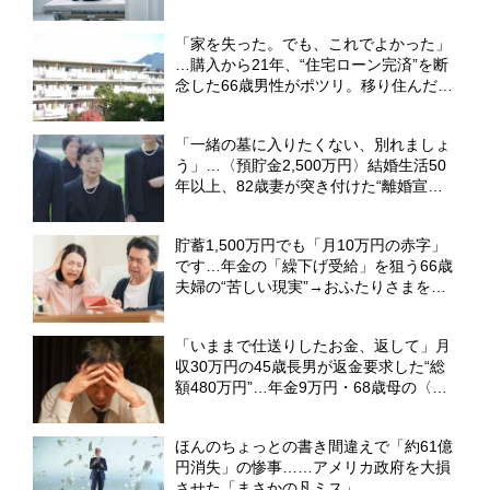
婦。完璧な返済プランを崩壊させた「共
働き計画の死角」 【FPが解説】
「家を失った。でも、これでよかった」
…購入から21年、“住宅ローン完済”を断
念した66歳男性がポツリ。移り住んだ
〈家賃3万7,000円・都営住宅〉の一室で
【FPが解説】
「一緒の墓に入りたくない、別れましょ
う」…〈預貯金2,500万円〉結婚生活50
年以上、82歳妻が突き付けた“離婚宣
言”。決断は、友人の葬儀の帰り道で
【CFPが解説】
貯蓄1,500万円でも「月10万円の赤字」
です…年金の「繰下げ受給」を狙う66歳
夫婦の“苦しい現実”→おふたりさまを救
った〈時間差受給〉【FPが解説】
「いままで仕送りしたお金、返して」月
収30万円の45歳長男が返金要求した“総
額480万円”…年金9万円・68歳母の〈言
ってはならない一言〉【FPが解説】
ほんのちょっとの書き間違えで「約61億
円消失」の惨事……アメリカ政府を大損
させた「まさかの凡ミス」