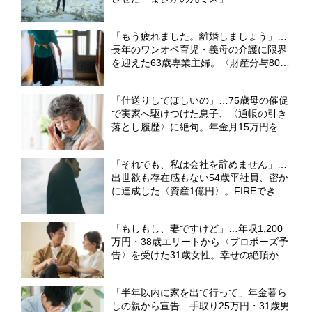
「もう疲れました。離婚しましょう」…
長年のワンオペ育児・義母の介護に限界
を迎えた63歳専業主婦。〈財産分与800
万円〉で“束の間”の自由を満喫も、直面
した過酷な現実【CFPの助言】
「仕送りしてほしいの」…75歳母の催促
で実家へ駆けつけた息子、〈通帳の引き
落とし履歴〉に絶句。年金月15万円を食
いつぶした“まさかの正体”【CFPの助
言】
「それでも、私は会社を辞めません」…
出世欲も存在感もない54歳平社員、密か
に達成した〈資産1億円〉。FIREできる
はずが、今日も“8時間労働”を続ける「納
得の理由」【CFPの助言】
「もしもし、妻ですけど」…年収1,200
万円・38歳エリートから〈プロポーズ予
告〉を受けた31歳女性。幸せの絶頂から
一転、電話越しに請求された〈300万円
の慰謝料〉【弁護士が解説】
「半年以内に家を出て行って」年金暮ら
しの親から宣告…手取り25万円・31歳男