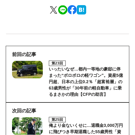
前回の記事
第23回
いったいなぜ…都内一等地の豪邸に停
まった“ボロボロの軽ワゴン”。資産5億
円超、日本の上位0.2％「超富裕層」の
63歳男性が「30年前の軽自動車」に乗
るまさかの理由【CFPの助言】
次回の記事
第25回
俺より金ないくせに…退職金3,000万円
に飛びつき早期退職した55歳男性「資