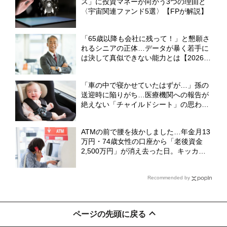
ス」に投資マネーが向かう3つの理由と
〈宇宙関連ファンド5選〉【FPが解説】
「65歳以降も会社に残って！」と懇願さ
れるシニアの正体…データが暴く若手に
は決して真似できない能力とは【2026年
最新白書】
「車の中で寝かせていたはずが…」孫の
送迎時に陥りがち…医療機関への報告が
絶えない「チャイルドシート」の思わぬ
事故【2026年最新白書】
ATMの前で腰を抜かしました…年金月13
万円・74歳女性の口座から「老後資金
2,500万円」が消え去った日。キッカケ
は昼下がりの〈1本の電話〉【弁護士が
警鐘】
Recommended by
ページの先頭に戻る