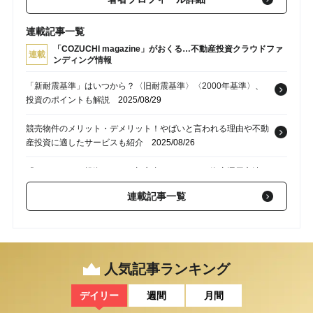
連載記事一覧
「COZUCHI magazine」がおくる…不動産投資クラウドファ
連載
ンディング情報
「新耐震基準」はいつから？〈旧耐震基準〉〈2000年基準〉、
投資のポイントも解説
2025/08/29
競売物件のメリット・デメリット！やばいと言われる理由や不動
産投資に適したサービスも紹介
2025/08/26
「ほったらかし投資」とは？初心者におすすめの資産運用方法6
選
2025/08/22
連載記事一覧
不動産登記における建物の「登記事項証明書」とは？種類・取得
方法・必要書類【AFPの解説】
2025/08/19
公務員は「住宅ローン審査」で有利になる？借入限度額の目安と
人気記事ランキング
利用できる住宅ローンの種類【AFPが解説】
2025/08/15
デイリー
週間
月間