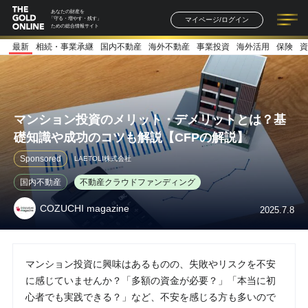
あなたの財産を
マイページ/ログイン
「守る・増やす・残す」
ための総合情報サイト
最新
相続・事業承継
国内不動産
海外不動産
事業投資
海外活用
保険
資
記事一覧
連載一覧
著者一覧
書籍一覧
セミナー情報
お知らせ
マンション投資のメリット・デメリットとは？基
礎知識や成功のコツも解説【CFPの解説】
Sponsored
LAETOLI株式会社
国内不動産
不動産クラウドファンディング
COZUCHI magazine
2025.7.8
マンション投資に興味はあるものの、失敗やリスクを不安
に感じていませんか？「多額の資金が必要？」「本当に初
心者でも実践できる？」など、不安を感じる方も多いので