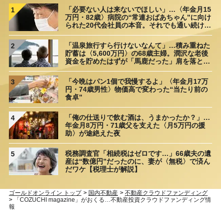
「必要ない人は来ないでほしい」…〈年金月15
1
万円・82歳〉病院の“常連おばあちゃん”に向け
られた20代会社員の本音。それでも通い続ける
理由
「温泉旅行すら行けないなんて」…積み重ねた
2
貯蓄は〈5,600万円〉の68歳主婦。潤沢な老後
資金を貯めたはずが「馬鹿だった」肩を落とす
理由
「今晩はパン1個で我慢するよ」〈年金月17万
3
円・74歳男性〉物価高で変わった“当たり前の
食卓”
「俺の仕送りで飲む酒は、うまかったか？」…
4
年金月8万円・71歳父を支えた〈月5万円の援
助〉が途絶えた夜
税務調査官「相続税はゼロです…」66歳夫の遺
5
産は“数億円”だったのに、妻が〈無税〉で済ん
だワケ【税理士が解説】
ゴールドオンライン トップ
>
国内不動産
>
不動産クラウドファンディング
>
「COZUCHI magazine」がおくる…不動産投資クラウドファンディング情
報