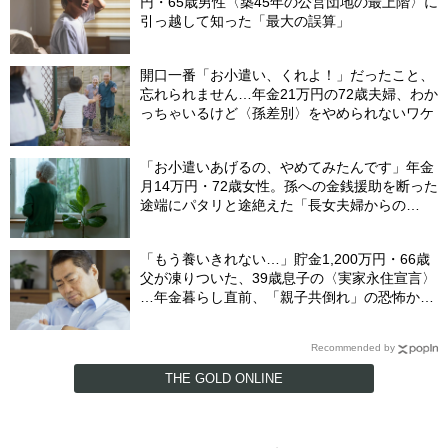
円・65歳男性〈築45年の公営団地の最上階〉に
引っ越して知った「最大の誤算」
開口一番「お小遣い、くれよ！」だったこと、
忘れられません…年金21万円の72歳夫婦、わか
っちゃいるけど〈孫差別〉をやめられないワケ
「お小遣いあげるの、やめてみたんです」年金
月14万円・72歳女性。孫への金銭援助を断った
途端にパタリと途絶えた「長女夫婦からの
LINE」
「もう養いきれない…」貯金1,200万円・66歳
父が凍りついた、39歳息子の〈実家永住宣言〉
…年金暮らし直前、「親子共倒れ」の恐怖から
下した決断
Recommended by
THE GOLD ONLINE