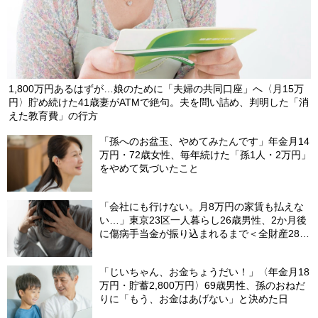
1,800万円あるはずが…娘のために「夫婦の共同口座」へ〈月15万
円〉貯め続けた41歳妻がATMで絶句。夫を問い詰め、判明した「消
えた教育費」の行方
「孫へのお盆玉、やめてみたんです」年金月14
万円・72歳女性、毎年続けた「孫1人・2万円」
をやめて気づいたこと
「会社にも行けない。月8万円の家賃も払えな
い…」東京23区一人暮らし26歳男性、2か月後
に傷病手当金が振り込まれるまで＜全財産28万
円での生活＞
「じいちゃん、お金ちょうだい！」〈年金月18
万円・貯蓄2,800万円〉69歳男性、孫のおねだ
りに「もう、お金はあげない」と決めた日