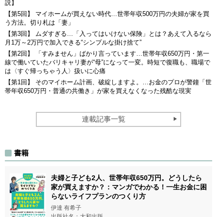
説】
【第5回】 マイホームが買えない時代…世帯年収500万円の夫婦が家を買
う方法。切り札は「妻」
【第3回】 ムダすぎる…「入ってはいけない保険」とは？あえて入るなら
月1万～2万円で加入できる“シンプルな掛け捨て”
【第2回】 「すみません」ばかり言っています…世帯年収650万円・第一
線で働いていたバリキャリ妻が“母”になって一変。時短で復職も、職場で
は〈すぐ帰っちゃう人〉扱いに心痛
【第1回】 そのマイホーム計画、破綻しますよ。…お金のプロが警鐘「世
帯年収650万円・普通の共働き」が家を買えなくなった残酷な現実
連載記事一覧
書籍
夫婦と子ども2人、世帯年収650万円。どうしたら
家が買えますか？：マンガでわかる！一生お金に困
らないライフプランのつくり方
伊達 有希子
出版社名：大和出版