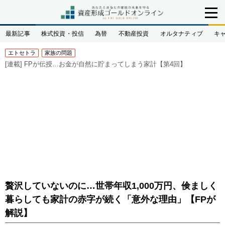
最新記事
株式投資・投信
為替
不動産投資
オルタナティブ
キ
エトセトラ
家族の問題
[連載]
FPが伝授…お金が自然に貯まってしまう家計【第4回】
贅沢していないのに…世帯年収1,000万円、倹ましく
暮らしても家計の赤字が続く「意外な理由」【FPが
解説】