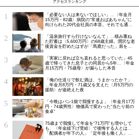
アクセスランキング
「必要ない人は来ないでほしい」…〈年金月
15万円・82歳〉病院の“常連おばあちゃん”に
向けられた20代会社員の本音。それでも通い
続ける理由
「温泉旅行すら行けないなんて」…積み重ね
た貯蓄は〈5,600万円〉の68歳主婦。潤沢な老
後資金を貯めたはずが「馬鹿だった」肩を落
とす理由
「実家に戻れば立ち直れると思っていた」45
歳で帰ってきた息子との同居から5年…〈年金
月15万円・75歳母〉が漏らした本音
「俺の仕送りで飲む酒は、うまかったか？」
…年金月8万円・71歳父を支えた〈月5万円の
援助〉が途絶えた夜
「今晩はパン1個で我慢するよ」〈年金月17万
円・74歳男性〉物価高で変わった“当たり前の
食卓”
75歳まで我慢して年金を“71万円”も増やして
も、〈年金繰下げ受給〉で後悔する人とは…
「配偶者が年下の人」「定年後も働く人」
「特別な年金を受け取れる人」【CFPが解