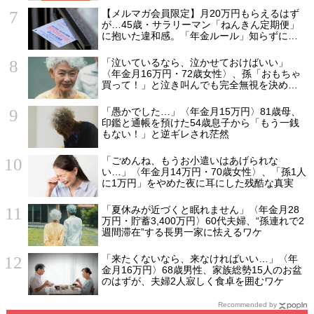
説】
【メルマガ会員限定】月20万円もらえるはず
が…45歳・サラリーマン「ねんきん定期便」
に抱いた違和感。「年金ルール」知らずにそ
のまま20年…65歳で受け取ることになる年金
額に唖然「何かの間違いでは？」
「泣いているなら、泣かせておけばいい」
〈年金月16万円・72歳女性〉、孫「おもちゃ
買って！」と泣き叫んでも完全無視を決め込
んだ理由
「愚かでした…」〈年金月15万円〉81歳母、
印鑑と通帳を預けた54歳息子から「もう一銭
もない！」と逆ギレされ茫然
「ごめんね、もうお小遣いはあげられな
い…」〈年金月14万円・70歳女性〉、「孫1人
に1万円」をやめた夜に耳にした残酷な真実
「夏休みが近づくと眠れません」〈年金月28
万円・貯蓄3,400万円〉60代夫婦、“孫連れで2
週間滞在”する長男一家に怯えるワケ
「来たくないなら、来なければいい…」〈年
金月16万円〉68歳男性、家族総勢15人のお盆
のはずが、夫婦2人寂しく食卓を囲むワケ
Recommended by