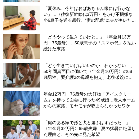
「夏休み、今年はおばあちゃん家には行かな
い」…〈往復新幹線代3万円〉をかけ不機嫌な
小6息子を送る愚行。“妻の配慮”に夫がキレたワ
ケ
「どうやって生きていけと…」〈年金月13万
円・75歳母〉、50歳息子の「スマホ代」を払い
続けた末路
「どう生きていけばいいのか、わからない…」
50年間真面目に働いて〈年金月10万円〉の68
歳男性、要介護2の母親を抱え、老後破綻に怯
える日々
年金12万円・76歳母の大好物「アイスクリー
ム」を持って面会に行った49歳娘…老人ホーム
からの家路、モヤモヤが収まらなかったワケ
「庭のある家で孫と犬と遊ぶはずだった…」
〈年金月32万円〉65歳夫婦、夏の猛暑に絶望し
た理由と、その先に見た希望