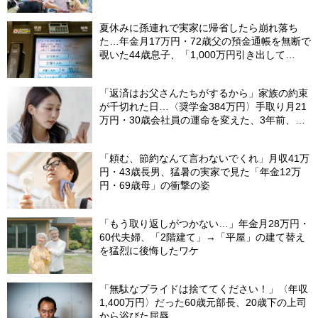
夏休みに孫連れで実家に帰省したら崩れ落ち
た…年金月17万円・72歳父の預金通帳を無断で
覗いた44歳息子、「1,000万円引き出して
る…」と呆然。理由を問いただし、自分を責め
たワケ
「返済はお父さんたちがするから」家族の約束
が千切れた日…〈奨学金384万円〉手取り月21
万円・30歳会社員の運命を変えた、3年前、見
知らぬ番号からの“一本の電話”
「頼む、節約なんて言わないでくれ」月収41万
円・43歳長男、猛暑の実家で見た「年金12万
円・69歳母」の衝撃の姿
「もう取り返しがつかない…」年金月28万円・
60代夫婦、「2階建て」→「平屋」の建て替え
を猛烈に後悔したワケ
「無駄なプライドは捨ててください！」〈年収
1,400万円〉だった60歳元部長、20歳下の上司
から浴びた屈辱