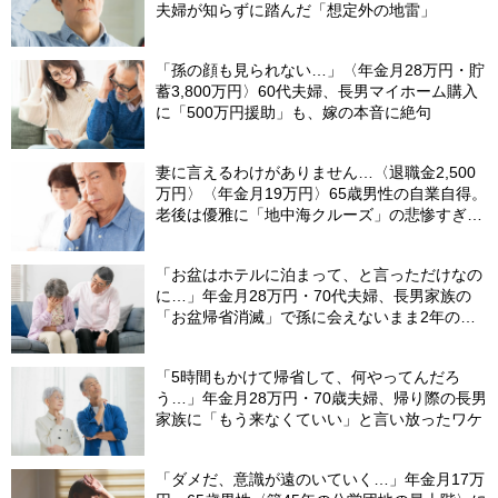
夫婦が知らずに踏んだ「想定外の地雷」
「孫の顔も見られない…」〈年金月28万円・貯
蓄3,800万円〉60代夫婦、長男マイホーム購入
に「500万円援助」も、嫁の本音に絶句
妻に言えるわけがありません…〈退職金2,500
万円〉〈年金月19万円〉65歳男性の自業自得。
老後は優雅に「地中海クルーズ」の悲惨すぎる
結末
「お盆はホテルに泊まって、と言っただけなの
に…」年金月28万円・70代夫婦、長男家族の
「お盆帰省消滅」で孫に会えないまま2年の歳
月
「5時間もかけて帰省して、何やってんだろ
う…」年金月28万円・70歳夫婦、帰り際の長男
家族に「もう来なくていい」と言い放ったワケ
「ダメだ、意識が遠のいていく…」年金月17万