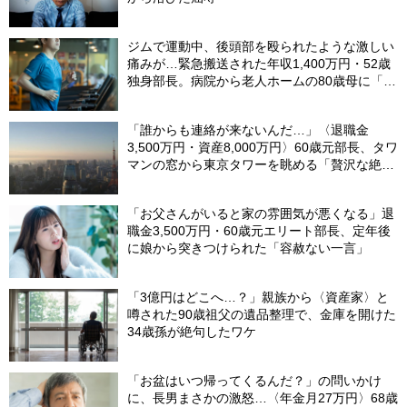
ジムで運動中、後頭部を殴られたような激しい
痛みが…緊急搬送された年収1,400万円・52歳
独身部長。病院から老人ホームの80歳母に「お
金貸して」と電話したワケ
「誰からも連絡が来ないんだ…」〈退職金
3,500万円・資産8,000万円〉60歳元部長、タワ
マンの窓から東京タワーを眺める「贅沢な絶
望」
「お父さんがいると家の雰囲気が悪くなる」退
職金3,500万円・60歳元エリート部長、定年後
に娘から突きつけられた「容赦ない一言」
「3億円はどこへ…？」親族から〈資産家〉と
噂された90歳祖父の遺品整理で、金庫を開けた
34歳孫が絶句したワケ
「お盆はいつ帰ってくるんだ？」の問いかけ
に、長男まさかの激怒…〈年金月27万円〉68歳