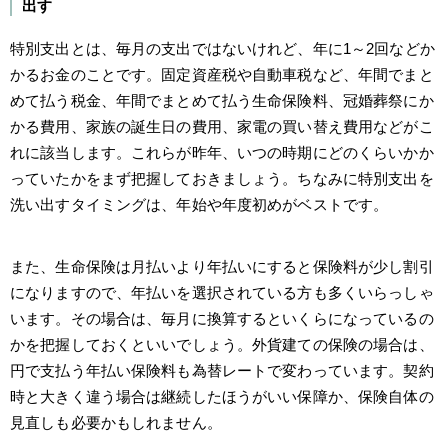
出す
特別支出とは、毎月の支出ではないけれど、年に1～2回などか
かるお金のことです。固定資産税や自動車税など、年間でまと
めて払う税金、年間でまとめて払う生命保険料、冠婚葬祭にか
かる費用、家族の誕生日の費用、家電の買い替え費用などがこ
れに該当します。これらが昨年、いつの時期にどのくらいかか
っていたかをまず把握しておきましょう。ちなみに特別支出を
洗い出すタイミングは、年始や年度初めがベストです。
また、生命保険は月払いより年払いにすると保険料が少し割引
になりますので、年払いを選択されている方も多くいらっしゃ
います。その場合は、毎月に換算するといくらになっているの
かを把握しておくといいでしょう。外貨建ての保険の場合は、
円で支払う年払い保険料も為替レートで変わっています。契約
時と大きく違う場合は継続したほうがいい保障か、保険自体の
見直しも必要かもしれません。