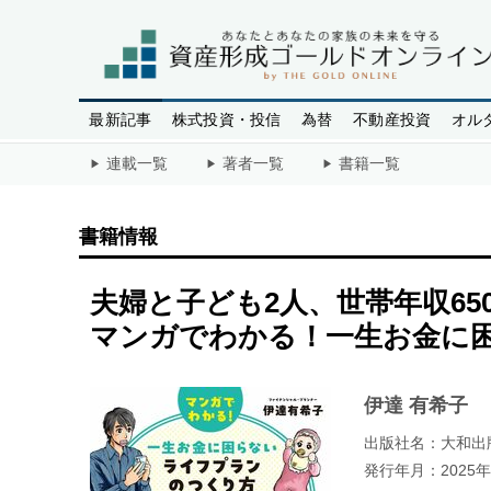
最新記事
株式投資・投信
為替
不動産投資
オル
連載一覧
著者一覧
書籍一覧
書籍情報
夫婦と子ども2人、世帯年収6
マンガでわかる！一生お金に
伊達 有希子
出版社名：大和出
発行年月：2025年