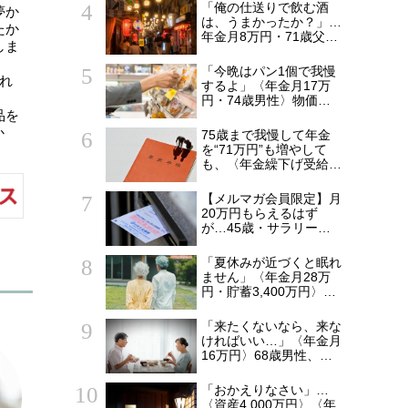
万円・75歳母〉が漏ら
「俺の仕送りで飲む酒
夢か
した本音
は、うまかったか？」…
たか
年金月8万円・71歳父を
しま
支えた〈月5万円の援
助〉が途絶えた夜
「今晩はパン1個で我慢
れ
するよ」〈年金月17万
円・74歳男性〉物価高
品を
で変わった“当たり前の
食卓”
か
75歳まで我慢して年金
を“71万円”も増やして
も、〈年金繰下げ受給〉
で後悔する人とは…「配
偶者が年下の人」「定年
【メルマガ会員限定】月
後も働く人」「特別な年
20万円もらえるはず
金を受け取れる人」
が…45歳・サラリーマ
【CFPが解説】
ン「ねんきん定期便」に
抱いた違和感。「年金ル
「夏休みが近づくと眠れ
ール」知らずにそのまま
ません」〈年金月28万
20年…65歳で受け取る
円・貯蓄3,400万円〉60
ことになる年金額に唖然
代夫婦、“孫連れで2週間
「何かの間違いでは？」
滞在”する長男一家に怯
「来たくないなら、来な
えるワケ
ければいい…」〈年金月
16万円〉68歳男性、家
族総勢15人のお盆のは
ずが、夫婦2人寂しく食
「おかえりなさい」…
卓を囲むワケ
〈資産4,000万円〉〈年