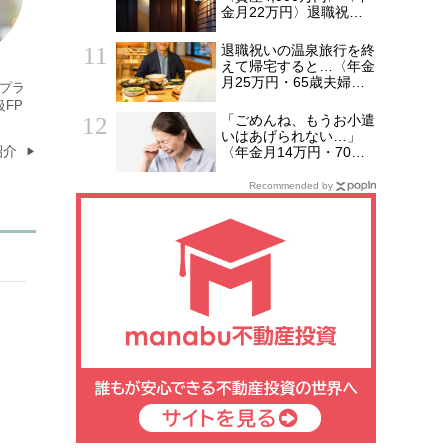
金月22万円〉退職祝い
の「ヨーロッパ2週間旅
行」から帰国した65歳
退職祝いの温泉旅行を終
夫婦。余韻を吹き飛ばし
えて帰宅すると…〈年金
た“破綻の影”
月25万円・65歳夫婦〉
プラ
自宅で待っていた85歳
級FP
母の「今日からここに住
「ごめんね、もうお小遣
ませて」に絶句
いはあげられない…」
紹介
〈年金月14万円・70歳
女性〉、「孫1人に1万
円」をやめた夜に耳にし
Recommended by
た残酷な真実