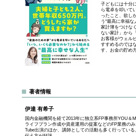
子どもには十分
ら電卓を叩いて
ったこと、欲し
う“最高に幸福な
家計簿をつけな
ない家計」から
お客様がウェル
すすめるのではな
す、お金の貯め
著者情報
伊達 有希子
国内金融機関を経て2013年に独立系FP事務所YOU＆M
ライフプラン作成や資産運用の提案などのFP業務のみ
Tube出演のほか、講師としての活動も多く行ってい
伝え方が好評。