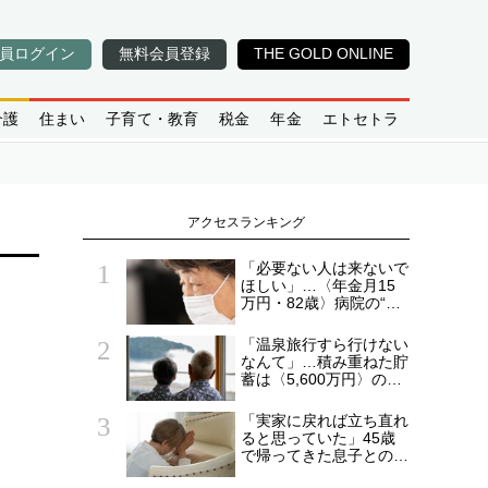
員ログイン
無料会員登録
THE GOLD ONLINE
介護
住まい
子育て・教育
税金
年金
エトセトラ
アクセスランキング
「必要ない人は来ないで
ほしい」…〈年金月15
：
万円・82歳〉病院の“常
連おばあちゃん”に向け
られた20代会社員の本
「温泉旅行すら行けない
音。それでも通い続ける
なんて」…積み重ねた貯
理由
蓄は〈5,600万円〉の68
歳主婦。潤沢な老後資金
を貯めたはずが「馬鹿だ
「実家に戻れば立ち直れ
った」肩を落とす理由
ると思っていた」45歳
で帰ってきた息子との同
居から5年…〈年金月15