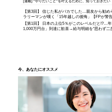
[連載]
“やりたいこと”を叶えるために、知っておきたい
【第3回】 信じた私がバカでした…親友から勧め
ラリーマンが嘆く「15年越しの後悔」【FPが警
【第1回】 日本の上位5％がこのレベルだと!?…
1,000万円台」到達に歓喜→給与明細を“思わず二
今、あなたにオススメ