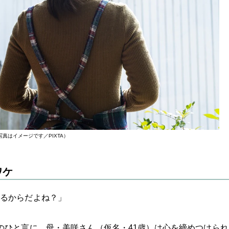
写真はイメージです／PIXTA）
ワケ
るからだよね？」
のひと言に、母・美咲さん（仮名・41歳）は心を締めつけられ