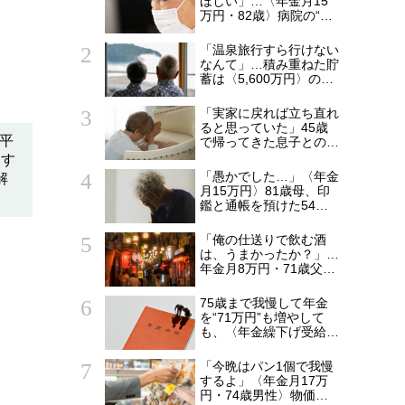
ほしい」…〈年金月15
万円・82歳〉病院の“常
連おばあちゃん”に向け
られた20代会社員の本
「温泉旅行すら行けない
音。それでも通い続ける
なんて」…積み重ねた貯
理由
蓄は〈5,600万円〉の68
歳主婦。潤沢な老後資金
を貯めたはずが「馬鹿だ
「実家に戻れば立ち直れ
った」肩を落とす理由
ると思っていた」45歳
。平
で帰ってきた息子との同
居から5年…〈年金月15
愛す
万円・75歳母〉が漏ら
「愚かでした…」〈年金
解
した本音
月15万円〉81歳母、印
鑑と通帳を預けた54歳
息子から「もう一銭もな
い！」と逆ギレされ茫然
「俺の仕送りで飲む酒
は、うまかったか？」…
年金月8万円・71歳父を
支えた〈月5万円の援
助〉が途絶えた夜
75歳まで我慢して年金
を“71万円”も増やして
も、〈年金繰下げ受給〉
で後悔する人とは…「配
偶者が年下の人」「定年
「今晩はパン1個で我慢
後も働く人」「特別な年
するよ」〈年金月17万
金を受け取れる人」
円・74歳男性〉物価高
【CFPが解説】