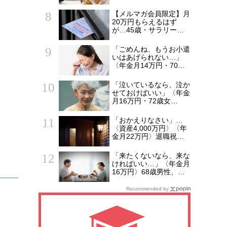
で変わった“当たり前の
食卓”
【メルマガ会員限定】月
20万円もらえるはず
が…45歳・サラリーマ
ン「ねんきん定期便」に
抱いた違和感。「年金ル
「ごめんね、もうお小遣
ール」知らずにそのまま
いはあげられない…」
20年…65歳で受け取る
〈年金月14万円・70歳
ことになる年金額に唖然
女性〉、「孫1人に1万
「何かの間違いでは？」
円」をやめた夜に耳にし
「泣いているなら、泣か
た残酷な真実
せておけばいい」〈年金
月16万円・72歳女
性〉、孫「おもちゃ買っ
て！」と泣き叫んでも完
「おかえりなさい」…
全無視を決め込んだ理由
〈資産4,000万円〉〈年
金月22万円〉退職祝い
の「ヨーロッパ2週間旅
行」から帰国した65歳
「来たくないなら、来な
夫婦。余韻を吹き飛ばし
ければいい…」〈年金月
た“破綻の影”
16万円〉68歳男性、家
族総勢15人のお盆のは
ずが、夫婦2人寂しく食
Recommended by
卓を囲むワケ