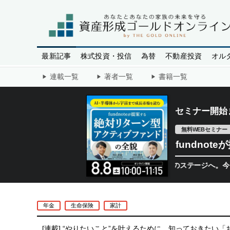
最新記事
株式投資・投信
為替
不動産投資
オル
連載一覧
著者一覧
書籍一覧
セミナー開始
無料WEBセミナー
fundno
半導体相場は次のステージへ。今、機関投
年金
生命保険
家計
[連載]
“やりたいこと”を叶えるために、知っておきたい「