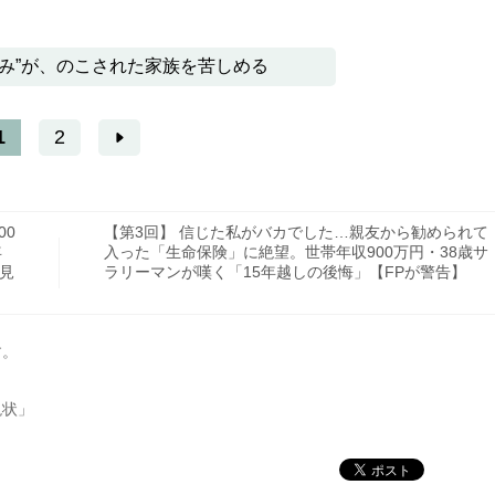
込み”が、のこされた家族を苦しめる
1
2
00
【第3回】 信じた私がバカでした…親友から勧められて
年
入った「生命保険」に絶望。世帯年収900万円・38歳サ
度見
ラリーマンが嘆く「15年越しの後悔」【FPが警告】
す。
現状」