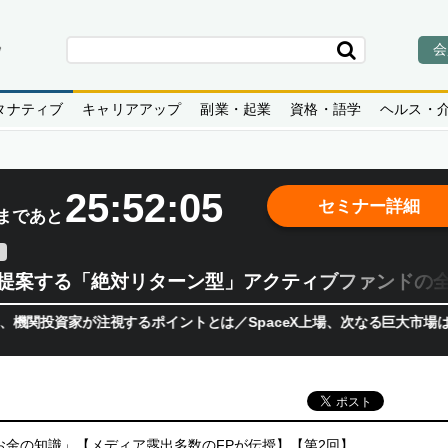
会
タナティブ
キャリアアップ
副業・起業
資格・語学
ヘルス・
25:52:04
セミナー詳細
まであと
teが提案する「絶対リターン型」アクティブファンドの
資家が注視するポイントとは／SpaceX上場、次なる巨大市場は「宇宙
お金の知識」【メディア露出多数のFPが伝授】【第2回】