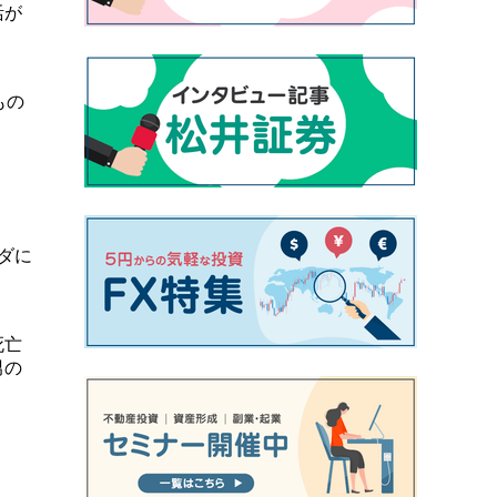
活が
もの
ダに
。
死亡
男の