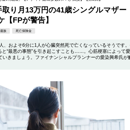
取り月13万円の41歳シングルマザー
ケ【FPが警告】
遺族
死亡保険金
0人、およそ6分に1人が心臓突然死で亡くなっているそうです
と“最悪の事態”を引き起こすことも……。心筋梗塞によって
みていきましょう。ファイナンシャルプランナーの愛染興希氏が