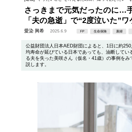
さっきまで元気だったのに…手
「夫の急逝」で“2度泣いた”ワ
愛染 興希
2025.6.9
FP
生命保険
寡婦
公益財団法人日本AED財団によると、1日に約25
均寿命が延びている日本であっても、油断している
る夫を失った美咲さん（仮名・41歳）の事例を
説します。