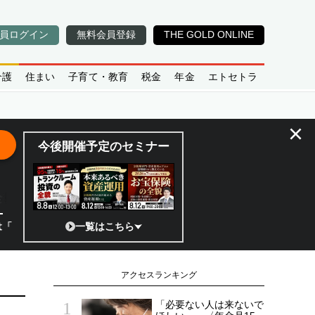
員ログイン
無料会員登録
THE GOLD ONLINE
介護
住まい
子育て・教育
税金
年金
エトセトラ
×
今後開催予定のセミナー
全貌
!?」 日本の宇宙ベンチャーのココがスゴイ！／補助金から実需へ、知ら
一覧はこちら
アクセスランキング
「必要ない人は来ないで