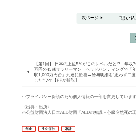
次ページ
“思い
【第1回】 日本の上位5％がこのレベルだと!?…年収7
万円の43歳サラリーマン、ヘッドハンティングで「
収1,000万円台」到達に歓喜→給与明細を“思わず二
した”ワケ【FPが解説】
※プライバシー保護のため個人情報の一部を変更していま
〈出典・出所〉
※公益財団法人日本AED財団「AEDの知識－心臓突然死の
年金
生命保険
家計