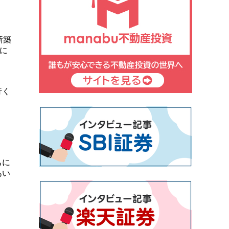
新築
に
行く
ちに
あい