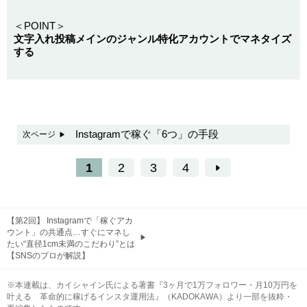
＜POINT＞
文字入れ投稿メインのジャンル特化アカウントでマネタイズ
する
Instagramで稼ぐ「6つ」の手段
次ページ
1
2
3
4
【第2回】 Instagramで「稼ぐアカ
ウント」の共通点…すぐにマネし
たい“直径1cm未満のこだわり”とは
【SNSのプロが解説】
※本連載は、カイシャイン氏による著書『3ヶ月で1万フォロワー・月10万円を
叶える 革命的に稼げるインスタ運用法』（KADOKAWA）より一部を抜粋・