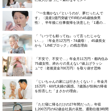
「“一生働かない”というのが、夢だったんで
す」〈資産1億円突破でFIREの45歳独身男
性〉、半年後に仕事復帰を決意した「1通の通
知」
「『いつでも頼ってね』って言ったじゃな
い…」〈年金月12万円・74歳母〉、45歳長女
から「LINEブロック」の残念理由
「不安で、不安で…」年金月11万円・都内住み
75歳女性、終わりの見えない“値上げラッシ
ュ”で〈老後資金700万円〉を取り崩す恐怖
「じいちゃんの家には行きたくない！」年金月
15万円・60代夫婦の困惑。7歳孫が恒例の帰省
を拒否した「まさかの理由」
「ただ寝に帰るだけの27年間だった」年収
1,200万円の62歳会社員の哀愁。通勤往復3時間