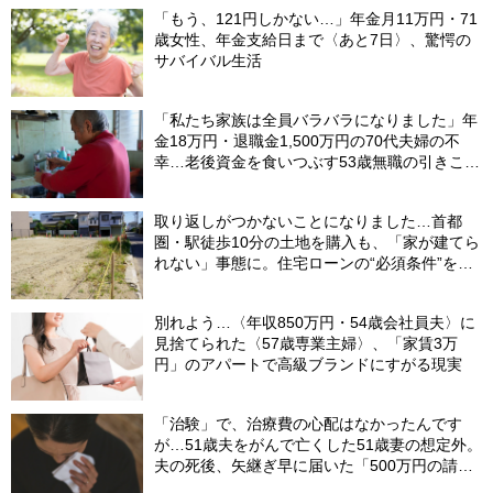
「もう、121円しかない…」年金月11万円・71
歳女性、年金支給日まで〈あと7日〉、驚愕の
サバイバル生活
「私たち家族は全員バラバラになりました」年
金18万円・退職金1,500万円の70代夫婦の不
幸…老後資金を食いつぶす53歳無職の引きこも
り息子が、2階の四畳半から〈消えた日〉
取り返しがつかないことになりました…首都
圏・駅徒歩10分の土地を購入も、「家が建てら
れない」事態に。住宅ローンの“必須条件”を見
落とした年収650万円・39歳会社員の〈想定
外〉【CFPが警鐘】
別れよう…〈年収850万円・54歳会社員夫〉に
見捨てられた〈57歳専業主婦〉、「家賃3万
円」のアパートで高級ブランドにすがる現実
「治験」で、治療費の心配はなかったんです
が…51歳夫をがんで亡くした51歳妻の想定外。
夫の死後、矢継ぎ早に届いた「500万円の請求
書」【FPが解説】