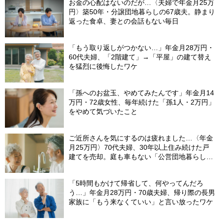
お金の心配はないのだが…〈夫婦で年金月25万
円〉築50年・分譲団地暮らしの67歳夫。静まり
返った食卓、妻との会話もない毎日
「もう取り返しがつかない…」年金月28万円・
60代夫婦、「2階建て」→「平屋」の建て替え
を猛烈に後悔したワケ
「孫へのお盆玉、やめてみたんです」年金月14
万円・72歳女性、毎年続けた「孫1人・2万円」
をやめて気づいたこと
ご近所さんを気にするのは疲れました…〈年金
月25万円〉70代夫婦、30年以上住み続けた戸
建てを売却。庭も車もない「公営団地暮らし」
で見つけた幸せ
「5時間もかけて帰省して、何やってんだろ
う…」年金月28万円・70歳夫婦、帰り際の長男
家族に「もう来なくていい」と言い放ったワケ