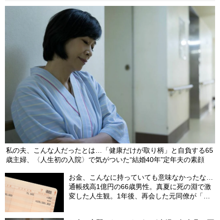
私の夫、こんな人だったとは…「健康だけが取り柄」と自負する65
歳主婦、〈人生初の入院〉で気がついた“結婚40年”定年夫の素顔
お金、こんなに持っていても意味なかったな…
通帳残高1億円の66歳男性。真夏に死の淵で激
変した人生観。1年後、再会した元同僚が「振
り幅」に驚愕したワケ【FPの助言】