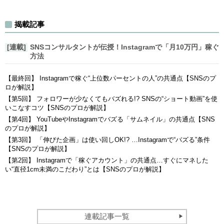
揭載記事
[連載]
SNSコンサルタントが伝授！Instagramで「月10万円」稼ぐ
方法
【最終回】 Instagramで稼ぐ“上位数パーセントの人”の共通点【SNSのプ
ロが解説】
【第5回】 フォロワーが少なくてもバズれる!? SNSの“ショート動画”を使
いこなすコツ【SNSのプロが解説】
【第4回】 YouTubeやInstagramでバズる「サムネイル」の共通点【SNS
のプロが解説】
【第3回】 「伸びた企画」は使い回しOK!? …Instagramで“バズる”条件
【SNSのプロが解説】
【第2回】 Instagramで「稼ぐアカウント」の共通点…すぐにマネした
い“直径1cm未満のこだわり”とは【SNSのプロが解説】
連載記事一覧