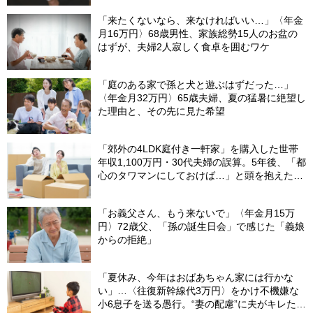
「来たくないなら、来なければいい…」〈年金
月16万円〉68歳男性、家族総勢15人のお盆の
はずが、夫婦2人寂しく食卓を囲むワケ
「庭のある家で孫と犬と遊ぶはずだった…」
〈年金月32万円〉65歳夫婦、夏の猛暑に絶望し
た理由と、その先に見た希望
「郊外の4LDK庭付き一軒家」を購入した世帯
年収1,100万円・30代夫婦の誤算。5年後、「都
心のタワマンにしておけば…」と頭を抱えたワ
ケ
「お義父さん、もう来ないで」〈年金月15万
円〉72歳父、「孫の誕生日会」で感じた「義娘
からの拒絶」
「夏休み、今年はおばあちゃん家には行かな
い」…〈往復新幹線代3万円〉をかけ不機嫌な
小6息子を送る愚行。“妻の配慮”に夫がキレたワ