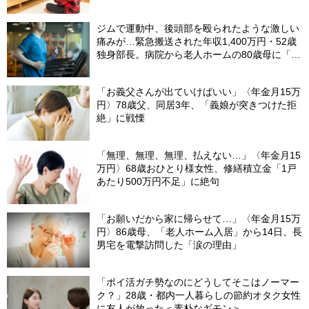
ケ
ジムで運動中、後頭部を殴られたような激しい
痛みが…緊急搬送された年収1,400万円・52歳
独身部長。病院から老人ホームの80歳母に「お
金貸して」と電話したワケ
「お義父さんが出ていけばいい」〈年金月15万
円〉78歳父、同居3年、「義娘が突きつけた拒
絶」に戦慄
「無理、無理、無理、払えない…」〈年金月15
万円〉68歳おひとり様女性、修繕積立金「1戸
あたり500万円不足」に絶句
「お願いだから家に帰らせて…」〈年金月15万
円〉86歳母、「老人ホーム入居」から14日、長
男宅を電撃訪問した「涙の理由」
「ポイ活ガチ勢なのにどうしてそこはノーマー
ク？」28歳・都内一人暮らしの節約オタク女性
に友人が放った＜素朴なギモン＞