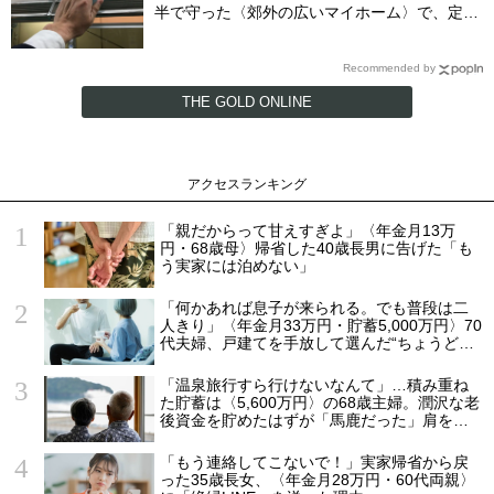
半で守った〈郊外の広いマイホーム〉で、定年
直前に直面したまさかの事態【FPが解説】
Recommended by
THE GOLD ONLINE
アクセスランキング
「親だからって甘えすぎよ」〈年金月13万
円・68歳母〉帰省した40歳長男に告げた「も
う実家には泊めない」
「何かあれば息子が来られる。でも普段は二
人きり」〈年金月33万円・貯蓄5,000万円〉70
代夫婦、戸建てを手放して選んだ“ちょうどい
い距離”
「温泉旅行すら行けないなんて」…積み重ね
た貯蓄は〈5,600万円〉の68歳主婦。潤沢な老
後資金を貯めたはずが「馬鹿だった」肩を落
とす理由
「もう連絡してこないで！」実家帰省から戻
った35歳長女、〈年金月28万円・60代両親〉