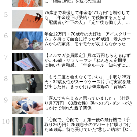
に「絶縁LINE」を送った理由
75歳まで我慢して年金を“71万円”も増やして
も、〈年金繰下げ受給〉で後悔する人とは…
「配偶者が年下の人」「定年後も働く人」
「特別な年金を受け取れる人」【CFPが解
説】
年金12万円・76歳母の大好物「アイスクリー
ム」を持って面会に行った49歳娘…老人ホー
ムからの家路、モヤモヤが収まらなかったワ
ケ
【メルマガ会員限定】月20万円もらえるはず
が…45歳・サラリーマン「ねんきん定期便」
に抱いた違和感。「年金ルール」知らずにそ
のまま20年…65歳で受け取ることになる年金
額に唖然「何かの間違いでは？」
「もう二度と会えなくていい」…手取り28万
円・32歳女性がスーツケース片手に実家を飛
び出した日。きっかけは66歳母の「背筋の凍
る一言」
「喜んでもらえると思っていました」〈仕送
り月7万円・63歳女性〉孫へのプレゼントがき
っかけで崩れた親子関係
「心配で、心配で…」第一便の飛行機で〈手
取り26万円〉25歳息子のアパートに駆けつけ
た55歳母。待ち受けていた“悲しい結末”【CFP
の助言】