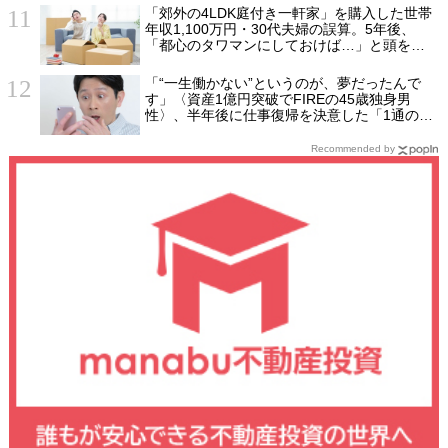
「郊外の4LDK庭付き一軒家」を購入した世帯
年収1,100万円・30代夫婦の誤算。5年後、
「都心のタワマンにしておけば…」と頭を抱
えたワケ
「“一生働かない”というのが、夢だったんで
す」〈資産1億円突破でFIREの45歳独身男
性〉、半年後に仕事復帰を決意した「1通の通
知」
Recommended by