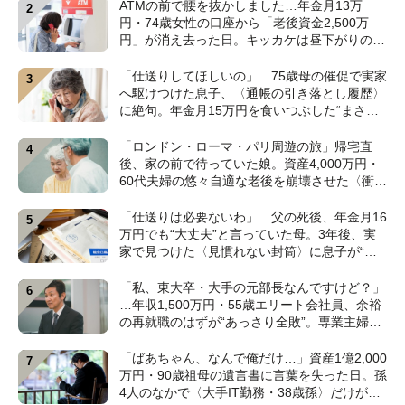
ATMの前で腰を抜かしました…年金月13万
円・74歳女性の口座から「老後資金2,500万
円」が消え去った日。キッカケは昼下がりの
〈1本の電話〉【弁護士が警鐘】
「仕送りしてほしいの」…75歳母の催促で実家
へ駆けつけた息子、〈通帳の引き落とし履歴〉
に絶句。年金月15万円を食いつぶした“まさか
の正体”【CFPの助言】
「ロンドン・ローマ・パリ周遊の旅」帰宅直
後、家の前で待っていた娘。資産4,000万円・
60代夫婦の悠々自適な老後を崩壊させた〈衝撃
のカミングアウト〉【CFPの助言】
「仕送りは必要ないわ」…父の死後、年金月16
万円でも“大丈夫”と言っていた母。3年後、実
家で見つけた〈見慣れない封筒〉に息子が“思
わず叫んだ”ワケ【FPが解説】
「私、東大卒・大手の元部長なんですけど？」
…年収1,500万円・55歳エリート会社員、余裕
の再就職のはずが“あっさり全敗”。専業主婦の
妻が仕切る家で「居場所がありません」の現実
【CFPの助言】
「ばあちゃん、なんで俺だけ…」資産1億2,000
万円・90歳祖母の遺言書に言葉を失った日。孫
4人のなかで〈大手IT勤務・38歳孫〉だけが遺