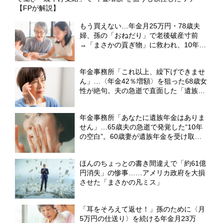
【FPが解説】
もう買えない…年金月25万円・78歳夫
婦、孫の「おねだり」で老後破産寸前
→「まさかの貢ぎ物」に救われ、10年越
しの再会で涙した〈孫のひと言〉【CFP
が解説】
年金事務所「これ以上、繰下げできませ
ん」…〈年金42％増額〉を狙った68歳女
性が絶句。夫の急逝で直面した「遺族厚
生年金」の想定外のルール【社労士FPが
解説】
年金事務所「あなたに遺族年金はありま
せん」…65歳夫の急逝で発覚した“10年
の空白”。60歳妻が遺族年金を受け取れ
ず、〈貯金ゼロ〉で再出発した理由【FP
が警鐘】
ほんのちょっとの書き間違えで「約61億
円消失」の惨事……アメリカ政府を大損
させた「まさかの凡ミス」
「耳をそろえて返せ！」孫のために〈月
5万円の仕送り〉を続ける年金月23万