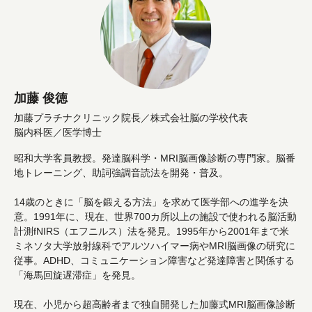
加藤 俊徳
加藤プラチナクリニック院長／株式会社脳の学校代表
脳内科医／医学博士
昭和大学客員教授。発達脳科学・MRI脳画像診断の専門家。脳番
地トレーニング、助詞強調音読法を開発・普及。
14歳のときに「脳を鍛える方法」を求めて医学部への進学を決
意。1991年に、現在、世界700カ所以上の施設で使われる脳活動
計測fNIRS（エフニルス）法を発見。1995年から2001年まで米
ミネソタ大学放射線科でアルツハイマー病やMRI脳画像の研究に
従事。ADHD、コミュニケーション障害など発達障害と関係する
「海馬回旋遅滞症」を発見。
現在、小児から超高齢者まで独自開発した加藤式MRI脳画像診断