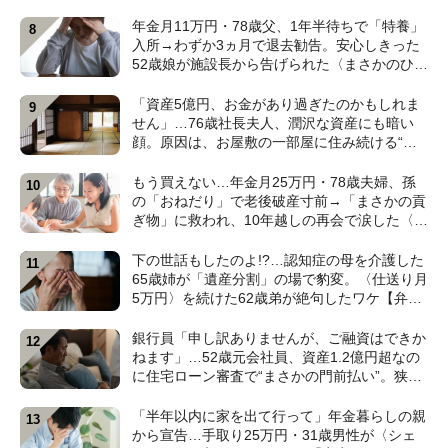
産相続から除外されたワケ【弁護士が解説】
年金月11万円・78歳父、1年半待ちで「特養」
入所→わずか3ヵ月で退去勧告。安心しきった
52歳娘が施設長から告げられた〈まさかのひと
言〉【元介護施設職員のFPが解説】
「資産5億円、お金があり過ぎたのかもしれま
せん」…76歳社長夫人、潤沢な資産にも暗い
顔。原因は、お屋敷の一部屋に住み続ける“跡
取り息子”【CFPが解説】
もう買えない…年金月25万円・78歳夫婦、孫
の「おねだり」で老後破産寸前→「まさかの貢
ぎ物」に救われ、10年越しの再会で涙した〈孫
のひと言〉【CFPが解説】
下の世話もしたのよ!?…認知症の母を介護した
65歳姉が「遺産分割」の場で豹変。〈仕送り月
5万円〉を続けた62歳弟が絶句したワケ【弁護
士が解説】
銀行員「申し訳ありませんが、ご融資はできか
ねます」…52歳元会社員、資産1.2億円超なの
に住宅ローン審査で“まさかの門前払い”。狭い
賃貸で妻と2人「地獄のFIRE生活」のワケ【FP
の解説】
「半年以内に家を出て行って」年金暮らしの親
から宣告…手取り25万円・31歳男性が〈シェ