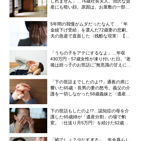
しれません」…76歳社長夫人、潤沢な資
産にも暗い顔。原因は、お屋敷の一部屋
に住み続ける“跡取り息子”【CFPが解
説】
5年間の我慢がムダだったなんて…「年
金繰下げ受給」を選んだ72歳妻の悲劇。
夫の急逝で直面した〈残酷な現実〉【社
労士FPが「遺族厚生年金の調整」を解
説】
「うちの子をアテにするなよ」…年収
430万円・57歳女性が凍り付いた日。“老
後は姪っ子のお世話に”無意識の甘えに突
き付けられた、シビアな現実【FPが解
説】
「下の世話までしたのよ!?」通夜の席に
響いた65歳・長男の妻の怒号。義父の介
護を一切しなかった58歳義妹と〈遺産
3,000万円〉の相続で大喧嘩【元社会福
祉士FPが警告】
下の世話もしたのよ!?…認知症の母を介
護した65歳姉が「遺産分割」の場で豹
変。〈仕送り月5万円〉を続けた62歳弟
が絶句したワケ【弁護士が解説】
「嘘でしょ？少なすぎる」…年金暮らし