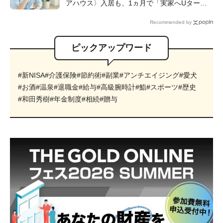
アハウス〉入居も、1ヵ月で「実家へUター
ン」したワケ【CFPが解説】
Recommended by
ピックアップワード
#新NISA
#介護保険
#節約術
#副業
#アンチエイジング
#愛犬
#お酒
#温泉
#退職金
#給与
#高級腕時計
#鮨
#スポーツ
#歴史
#和田秀樹
#年金制度
#相続
#贈与