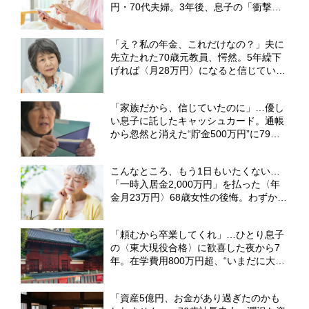
円・70代夫婦。3年後、息子の「衝撃の
裏切り」に激怒【CFPが解説】
「え？私の年金、これだけなの？」夫に
先立たれた70歳元教員、愕然。5年繰下
げれば〈月28万円〉になると信じていた
が…年金事務所で知った「衝撃の事実」
【2028年の法改正についてCFPが解説】
「家族だから、信じていたのに」…優し
い息子に託したキャッシュカード。通帳
から忽然と消えた“貯金500万円”に79歳
母、愕然【CFPの助言】
こんなところ、もう1日もいたくない…
「一時入居金2,000万円」を払った〈年
金月23万円〉68歳女性の後悔。わずか1
年半で「地獄の高級老人ホーム」から逃
げ出したワケ【CFPの助言】
「頼むから卒業してくれ」…ひとり息子
の〈東大現役合格〉に歓喜した夜から7
年。在学費用800万円超、“いまだに大学
生”でも62歳父が「退学しろ」と言えな
い理由【CFPが助言】
「資産5億円、お金があり過ぎたのかも