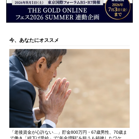
今、あなたにオススメ
「老後資金が心許ない…」貯金800万円・67歳男性、70歳ま
で働き「繰下げ受給」で“年金増額”を狙うも頓挫したワケ