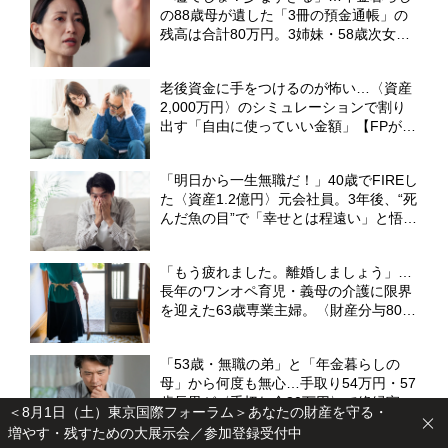
の88歳母が遺した「3冊の預金通帳」の
残高は合計80万円。3姉妹・58歳次女が
抱いた〈ただならぬ不審感〉の裏側【弁
護士が解説】
老後資金に手をつけるのが怖い…〈資産
2,000万円〉のシミュレーションで割り
出す「自由に使っていい金額」【FPが解
説】
「明日から一生無職だ！」40歳でFIREし
た〈資産1.2億円〉元会社員。3年後、“死
んだ魚の目”で「幸せとは程遠い」と悟っ
たワケ【CFPが解説】
「もう疲れました。離婚しましょう」…
長年のワンオペ育児・義母の介護に限界
を迎えた63歳専業主婦。〈財産分与800
万円〉で“束の間”の自由を満喫も、直面
した過酷な現実【CFPの助言】
「53歳・無職の弟」と「年金暮らしの
母」から何度も無心…手取り54万円・57
歳長男が〈手切れ金80万円〉で絶縁宣言
＜8月1日（土）東京国際フォーラム＞あなたの財産を守る・
【弁護士が「扶養義務」の境界線を解
増やす・残すための大展示会／参加登録受付中
説】