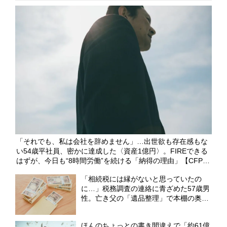
「それでも、私は会社を辞めません」…出世欲も存在感もな
い54歳平社員、密かに達成した〈資産1億円〉。FIREできる
はずが、今日も“8時間労働”を続ける「納得の理由」【CFPの
助言】
「相続税には縁がないと思っていたの
に…」税務調査の連絡に青ざめた57歳男
性。亡き父の「遺品整理」で本棚の奥か
ら出てきた〈古い封筒の束〉【CFPが
「隠し財産」の無申告リスクを解説】
ほんのちょっとの書き間違えで「約61億