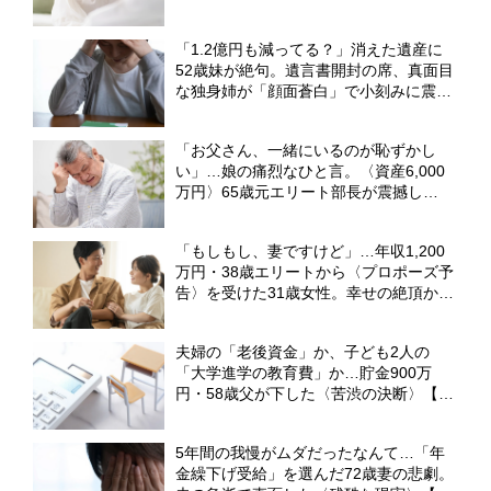
ート妻が呆れたワケ【社労士FPが解説】
「1.2億円も減ってる？」消えた遺産に
52歳妹が絶句。遺言書開封の席、真面目
な独身姉が「顔面蒼白」で小刻みに震え
ていたワケ【弁護士が解説】
「お父さん、一緒にいるのが恥ずかし
い」…娘の痛烈なひと言。〈資産6,000
万円〉65歳元エリート部長が震撼し
た“自分自身の恐ろしい変化”【CFPの助
言】
「もしもし、妻ですけど」…年収1,200
万円・38歳エリートから〈プロポーズ予
告〉を受けた31歳女性。幸せの絶頂から
一転、電話越しに請求された〈300万円
の慰謝料〉【弁護士が解説】
夫婦の「老後資金」か、子ども2人の
「大学進学の教育費」か…貯金900万
円・58歳父が下した〈苦渋の決断〉【FP
が解説】
5年間の我慢がムダだったなんて…「年
金繰下げ受給」を選んだ72歳妻の悲劇。