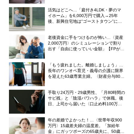
活気はどこへ…「庭付き4LDK・夢のマ
イホーム」を6,000万円で購入→25年
後、新興住宅地は“ゴーストタウン”に。
61歳男性が直面した「厳しい現実」【宅
建士CFPが解説】
老後資金に手をつけるのが怖い…〈資産
2,000万円〉のシミュレーションで割り
出す「自由に使っていい金額」【FPが解
説】
「もう疲れました。離婚しましょう」…
長年のワンオペ育児・義母の介護に限界
を迎えた63歳専業主婦。〈財産分与800
万円〉で“束の間”の自由を満喫も、直面
した過酷な現実【CFPの助言】
手取り24万円・29歳男性、「月80時間の
サビ残」と「陰湿パワハラ」で休職。後
日、上司から届いた〈口止め料100万
円〉の誓約書【弁護士が警告】
年の差婚でよかった！…〈世帯年収900
万円〉15歳差夫婦の温度差。「加給年
金」にガッツポーズの65歳夫に、50歳パ