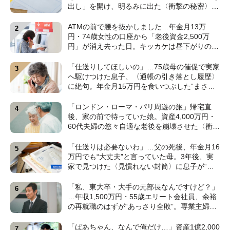
出し」を開け、明るみに出た〈衝撃の秘密〉
【CFPが解説】
ATMの前で腰を抜かしました…年金月13万
円・74歳女性の口座から「老後資金2,500万
円」が消え去った日。キッカケは昼下がりの
〈1本の電話〉【弁護士が警鐘】
「仕送りしてほしいの」…75歳母の催促で実家
へ駆けつけた息子、〈通帳の引き落とし履歴〉
に絶句。年金月15万円を食いつぶした“まさか
の正体”【CFPの助言】
「ロンドン・ローマ・パリ周遊の旅」帰宅直
後、家の前で待っていた娘。資産4,000万円・
60代夫婦の悠々自適な老後を崩壊させた〈衝撃
のカミングアウト〉【CFPの助言】
「仕送りは必要ないわ」…父の死後、年金月16
万円でも“大丈夫”と言っていた母。3年後、実
家で見つけた〈見慣れない封筒〉に息子が“思
わず叫んだ”ワケ【FPが解説】
「私、東大卒・大手の元部長なんですけど？」
…年収1,500万円・55歳エリート会社員、余裕
の再就職のはずが“あっさり全敗”。専業主婦の
妻が仕切る家で「居場所がありません」の現実
【CFPの助言】
「ばあちゃん、なんで俺だけ…」資産1億2,000