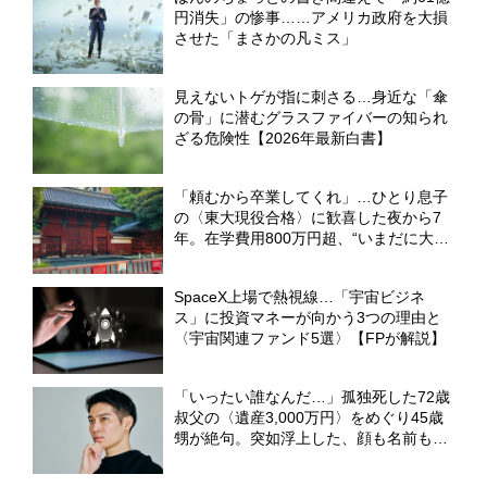
円消失」の惨事……アメリカ政府を大損
させた「まさかの凡ミス」
見えないトゲが指に刺さる…身近な「傘
の骨」に潜むグラスファイバーの知られ
ざる危険性【2026年最新白書】
「頼むから卒業してくれ」…ひとり息子
の〈東大現役合格〉に歓喜した夜から7
年。在学費用800万円超、“いまだに大学
生”でも62歳父が「退学しろ」と言えな
い理由【CFPが助言】
SpaceX上場で熱視線…「宇宙ビジネ
ス」に投資マネーが向かう3つの理由と
〈宇宙関連ファンド5選〉【FPが解説】
「いったい誰なんだ…」孤独死した72歳
叔父の〈遺産3,000万円〉をめぐり45歳
甥が絶句。突如浮上した、顔も名前も知
らない〈まさかの相続人〉【弁護士が解
説】