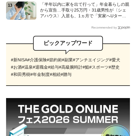
の解説】
「半年以内に家を出て行って」年金暮らしの親
から宣告…手取り25万円・31歳男性が〈シェ
アハウス〉入居も、1ヵ月で「実家へUター
ン」したワケ【CFPが解説】
Recommended by
ピックアップワード
#新NISA
#介護保険
#節約術
#副業
#アンチエイジング
#愛犬
#お酒
#温泉
#退職金
#給与
#高級腕時計
#鮨
#スポーツ
#歴史
#和田秀樹
#年金制度
#相続
#贈与