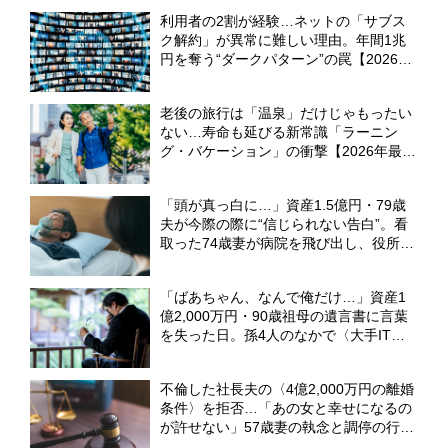
利用者の2割が経験…ネットの「サブス
ク解約」が異常に難しい理由。年間1兆
円を奪う“ダークパターン”の罠【2026年
最新白書】
老後の旅行は「温泉」だけじゃもったい
ない…寿命も延びる新常識「ラーニン
グ・バケーション」の衝撃【2026年最新
白書】
「頭が真っ白に…」資産1.5億円・79歳
夫が今際の際に“信じられない告白”。看
取った74歳妻が病院を飛び出し、役所に
直行したワケ【弁護士が解説】
「ばあちゃん、なんで俺だけ…」資産1
億2,000万円・90歳祖母の遺言書に言葉
を失った日。孫4人のなかで〈大手IT勤
務・38歳孫〉だけが遺産相続から除外さ
れたワケ【弁護士が解説】
不倫した社長夫の〈4億2,000万円の離婚
条件〉を拒否…「あの女と幸せになるの
が許せない」57歳妻の執念と調停の行方
【弁護士が解説】