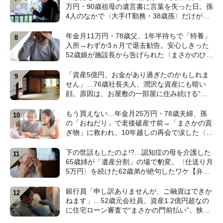
万円・90歳祖母の遺言書に言葉を失った日。孫
4人のなかで〈大手IT勤務・38歳孫〉だけが遺
産相続から除外されたワケ【弁護士が解説】
年金月11万円・78歳父、1年半待ちで「特養」
入所→わずか3ヵ月で退去勧告。安心しきった
52歳娘が施設長から告げられた〈まさかのひと
言〉【元介護施設職員のFPが解説】
「資産5億円、お金があり過ぎたのかもしれま
せん」…76歳社長夫人、潤沢な資産にも暗い
顔。原因は、お屋敷の一部屋に住み続ける“跡
取り息子”【CFPが解説】
もう買えない…年金月25万円・78歳夫婦、孫
の「おねだり」で老後破産寸前→「まさかの貢
ぎ物」に救われ、10年越しの再会で涙した〈孫
のひと言〉【CFPが解説】
下の世話もしたのよ!?…認知症の母を介護した
65歳姉が「遺産分割」の場で豹変。〈仕送り月
5万円〉を続けた62歳弟が絶句したワケ【弁護
士が解説】
銀行員「申し訳ありませんが、ご融資はできか
ねます」…52歳元会社員、資産1.2億円超なの
に住宅ローン審査で“まさかの門前払い”。狭い
賃貸で妻と2人「地獄のFIRE生活」のワケ【FP