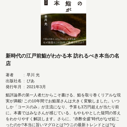
新時代の江戸前鮨がわかる本 訪れるべき本当の名
店
著者
早川 光
出版社名
ぴあ
発行年月
2021年3月
鮨評論界の第一人者だからこそ書ける、鮨を取り巻くリアルな現
実が満載! この10年間でお鮨屋さんは大きく変貌しました。いつ
しか「コースのみ」が主流になり、予算も3万円超えが当たり前
に。本書ではみなさんが感じている、もやもやとした疑問の答え
をわかりやすく解説します。さらに、“赤酢全盛"時代がなぜ起こ
ったのか?本当に旨いマグロとは?ウニの最新トレンドとは?な