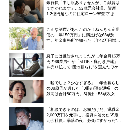
銀行員「申し訳ありませんが、ご融資は
できかねます」…52歳元会社員、資産
1.2億円超なのに住宅ローン審査で“まさ
かの門前払い”。狭い賃貸で妻と2人「地
獄のFIRE生活」のワケ【FPの解説】
こんな制度があったのか！ねんきん定期
便の「年150万円」に満足げな68歳男
性。年金事務所で知った〈年42万円増
額〉に歓喜【FPが「加給年金」を解説】
息子には反対されましたが…年金月15万
円の69歳男性が「5LDK・庭付き戸建」
を売り払って“団地暮らし”を選んだワケ
「嘘でしょ？少なすぎる」…年金暮らし
の88歳母が遺した「3冊の預金通帳」の
残高は合計80万円。3姉妹・58歳次女が
抱いた〈ただならぬ不審感〉の裏側【弁
護士が解説】
「相談できるのは、お前だけだ」退職金
2,000万円を元手に、投資を始めた65歳
元会社員…暴落の夜、必死にすがった“ま
さかの相手”【FPが解説】