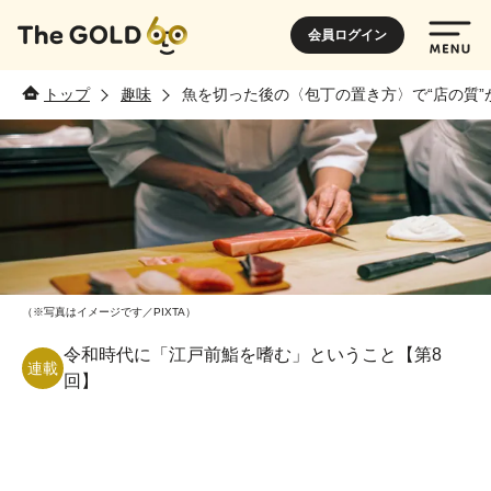
会員ログイン
トップ
趣味
魚を切った後の〈包丁の置き方〉で“店の質”
（※写真はイメージです／PIXTA）
令和時代に「江戸前鮨を嗜む」ということ【第8
連載
回】