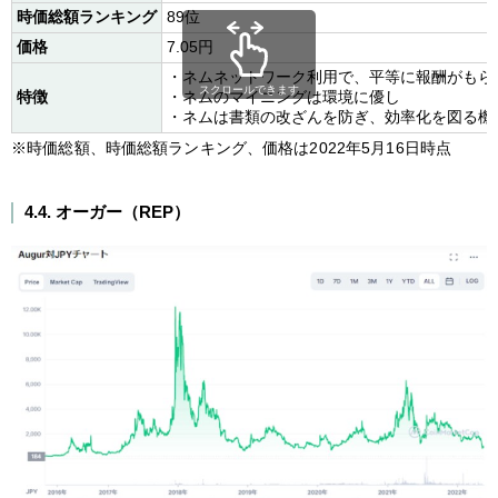
時価総額ランキング
89位
価格
7.05円
・ネムネットワーク利用で、平等に報酬がもら
スクロールできます
特徴
・ネムのマイニングは環境に優し
・ネムは書類の改ざんを防ぎ、効率化を図る機
※時価総額、時価総額ランキング、価格は2022年5月16日時点
4.4. オーガー（REP）