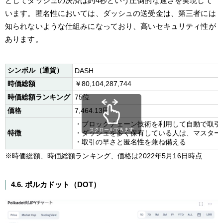
としてダッシュの決済は約4秒という圧倒的な速さを実現して
います。匿名性においては、ダッシュの送受金は、第三者には
知られないような仕組みになっており、高いセキュリティ性が
あります。
シンボル（通貨）
DASH
時価総額
￥80,104,287,744
時価総額ランキング
75位
価格
7,464.13円
・ブロックチェーン技術を利用して自動で取引
スクロールできます
特徴
・ダッシュを多く保有している人は、マスター
・取引の早さと匿名性を兼ね備える
※時価総額、時価総額ランキング、価格は2022年5月16日時点
4.6. ポルカドット（DOT）