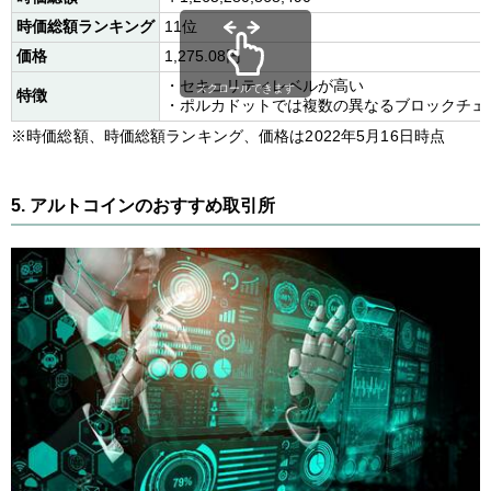
時価総額ランキング
11位
価格
1,275.08円
・セキュリティレベルが高い
スクロールできます
特徴
・ポルカドットでは複数の異なるブロックチェ
※時価総額、時価総額ランキング、価格は2022年5月16日時点
5. アルトコインのおすすめ取引所