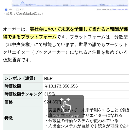
(出典：
CoinMarketCap
)
オーガーは、
実社会において未来を予測して当たると報酬が獲
得できるプラットフォーム
です。プラットフォームは、分散型
（非中央集権）にて機能しています。世界の誰でもマーケット
クリエイター（ブックメーカー）になれると注目を集めている
仮想通貨です。
シンボル（通貨）
REP
時価総額
￥10,173,350,656
時価総額ランキング
315位
価格
924.85円
・実世界において、未来予測をすることで報酬
・誰でもマーケットクリエイターになれる
スクロールできます
特徴
・分散型の評価システムが使われている
・入出金システムが自動で手続きが可能であり