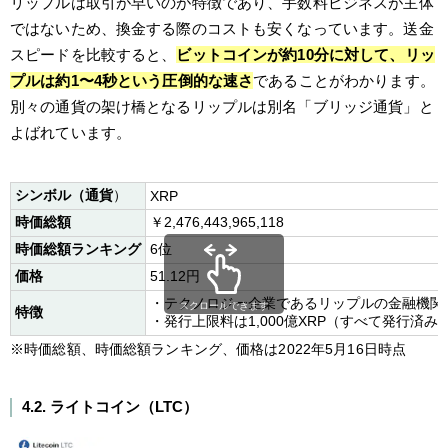
リップルは取引が早いのが特徴であり、手数料ビジネスが主体
ではないため、換金する際のコストも安くなっています。送金
スピードを比較すると、
ビットコインが約10分に対して、リッ
プルは約1〜4秒という圧倒的な速さ
であることがわかります。
別々の通貨の架け橋となるリップルは別名「ブリッジ通貨」と
よばれています。
シンボル（通貨
）
XRP
時価総額
￥2,476,443,965,118
時価総額ランキング
6位
価格
51.12円
・テクノロジー企業であるリップルの金融機関
スクロールできます
特徴
・発行上限料は1,000億XRP（すべて発行済
※時価総額、時価総額ランキング、価格は2022年5月16日時点
4.2. ライトコイン（LTC）