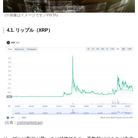
(※画像はイメージです／PIXTA)
4.1. リップル（XRP）
(出典：
coinmarketcap
)