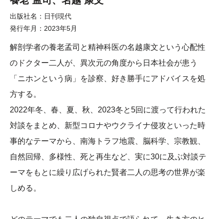
養老 孟司、名越 康文
出版社名
日刊現代
発行年月
2023年5月
解剖学者の養老孟司と精神科医の名越康文という心配性
のドクター二人が、異次元の角度から日本社会が患う
「ニホンという病」を診察、好き勝手にアドバイスを処
方する。
2022年冬、春、夏、秋、2023冬と5回に渡って行われた
対談をまとめ、新型コロナやウクライナ侵攻といった時
事的なテーマから、南海トラフ地震、脳科学、宗教観、
自然回帰、多様性、死と再生など、実に30に及ぶ対談テ
ーマをもとに繰り広げられた賢者二人の思考の世界が楽
しめる。