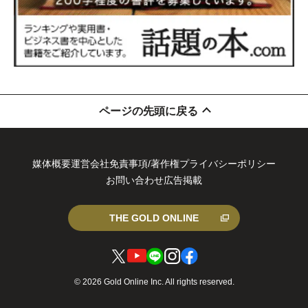
ページの先頭に戻る
媒体概要
運営会社
免責事項/著作権
プライバシーポリシー
お問い合わせ
広告掲載
THE GOLD ONLINE
X
You
LIN
Inst
Fa
© 2026 Gold Online Inc. All rights reserved.
（
Tub
E
agr
ce
旧
e
am
bo