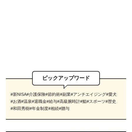
ピックアップワード
#新NISA
#介護保険
#節約術
#副業
#アンチエイジング
#愛犬
#お酒
#温泉
#退職金
#給与
#高級腕時計
#鮨
#スポーツ
#歴史
#和田秀樹
#年金制度
#相続
#贈与