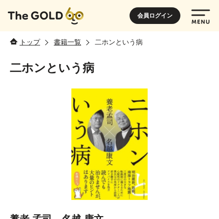
会員ログイン
トップ
書籍一覧
二ホンという病
二ホンという病