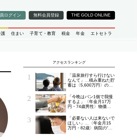
員ログイン
無料会員登録
THE GOLD ONLINE
介護
住まい
子育て・教育
税金
年金
エトセトラ
アクセスランキング
「温泉旅行すら行けない
なんて」…積み重ねた貯
蓄は〈5,600万円〉の68
歳主婦。潤沢な老後資金
を貯めたはずが「馬鹿だ
「今晩はパン1個で我慢
った」肩を落とす理由
するよ」〈年金月17万
円・74歳男性〉物価高
で変わった“当たり前の
食卓”
「必要ない人は来ないで
ほしい」…〈年金月15
万円・82歳〉病院の“常
連おばあちゃん”に向け