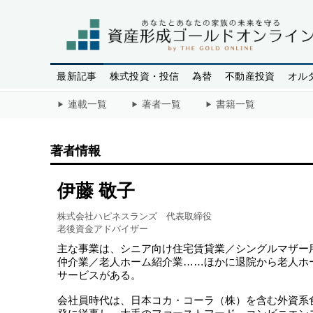
最新記事
株式投資・投信
為替
不動産投資
オル
連載一覧
著者一覧
書籍一覧
著者情報
伊藤 敬子
株式会社ハピネスランズ 代表取締役
老後資金アドバイザー
主な事業は、シニア向け住宅賃貸業／シングルマザー
仲介業／老人ホーム紹介業……ほかに退院から老人ホ
サービスがある。
会社員時代は、日本コカ・コーラ（株）を含む外資系