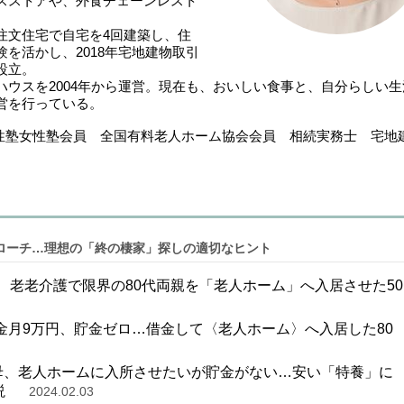
スストアや、外食チェーンレスト
注文住宅で自宅を4回建築し、住
を活かし、2018年宅地建物取引
設立。
ウスを2004年から運営。現在も、おいしい食事と、自分らしい生
営を行っている。
女性塾女性塾会員 全国有料老人ホーム協会会員 相続実務士 宅地
ローチ…理想の「終の棲家」探しの適切なヒント
円、老老介護で限界の80代両親を「老人ホーム」へ入居させた50
金月9万円、貯金ゼロ…借金して〈老人ホーム〉へ入居した80
代母、老人ホームに入所させたいが貯金がない…安い「特養」に
説
2024.02.03