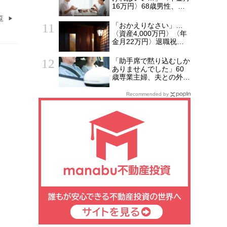
16万円〉68歳男性、家
族総勢15人のお盆のは
覧
ずが、夫婦2人寂しく食
「おかえりなさい」…
卓を囲むワケ
〈資産4,000万円〉〈年
金月22万円〉退職祝い
の「ヨーロッパ2週間旅
行」から帰国した65歳
「助手席で黙り込むしか
夫婦。余韻を吹き飛ばし
ありませんでした」60
た“破綻の影”
歳専業主婦、夫との外出
で気づいた“決定的な違
和感”
Recommended by