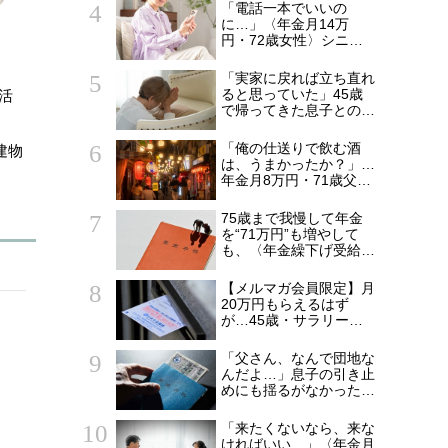
られた20代会社員の本
「電話一本でいいの
音。それでも通い続ける
に…」〈年金月14万
理由
円・72歳女性〉シニア
マンションで待ち続けた
家族からの連絡
「実家に戻れば立ち直れ
ると思っていた」45歳
活
で帰ってきた息子との同
居から5年…〈年金月15
万円・75歳母〉が漏ら
「俺の仕送りで飲む酒
建物
した本音
は、うまかったか？」…
年金月8万円・71歳父を
支えた〈月5万円の援
助〉が途絶えた夜
75歳まで我慢して年金
を“71万円”も増やして
も、〈年金繰下げ受給〉
で後悔する人とは…「配
偶者が年下の人」「定年
【メルマガ会員限定】月
後も働く人」「特別な年
20万円もらえるはず
金を受け取れる人」
が…45歳・サラリーマ
【CFPが解説】
ン「ねんきん定期便」に
抱いた違和感。「年金ル
「父さん、なんで団地な
ール」知らずにそのまま
んだよ…」息子の引き止
20年…65歳で受け取る
めにも揺るがなかった
ことになる年金額に唖然
〈年金月15万円・69歳
「何かの間違いでは？」
男性〉の決意
「来たくないなら、来な
ければいい…」〈年金月