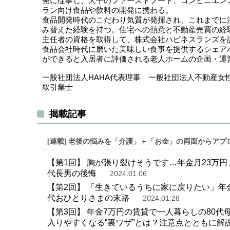
発に従事し、大手のファーストフード、コンビニエン
ラン向け食品や飲料の開発に携わる。
食品開発時代のこだわり気質が発揮され、これまでに
み替えた経験を持つ。住宅への熱意と不動産売買の経験
主任者の資格を取得して、株式会社ハピネスランズを
食品会社時代に磨いた美味しい食事を提供するシェアハ
ができると入居者に評価される老人ホームの企画・運
一般社団法人HAHA代表理事 一般社団法人不動産
取引業士
揭載記事
[連載]
老後の悩みを「介護」＋「お金」の両面からアプ
【第1回】 胸が張り裂けそうです…年金月23万
代長男の後悔
2024.01.06
【第2回】 「生きているうちに家に戻りたい」年
代おひとりさまの末路
2024.01.28
【第3回】 年金7万円の賃貸で一人暮らしの80
入りやすくなる“裏ワザ”とは？注意点とともに解