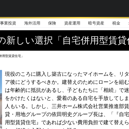
事業投資
海外活用
保険
資産運用
暗号資産
税金
めの新しい選択「自宅併用型賃貸
併用型賃貸住宅」
現役のころに購入し築古になったマイホームを、リ
ア後にどうするべきか。建替えのためにローンを組
は年齢的に抵抗があるし、子どもたちに「相続」で
をかけたくはないと、愛着のある自宅を手放してし
人もいる。しかし、三井ホーム株式会社営業推進部
貸・用地グループの依田明史グループ長は、「『自
用型賃貸住宅』であれば少ない費用負担で建て替え