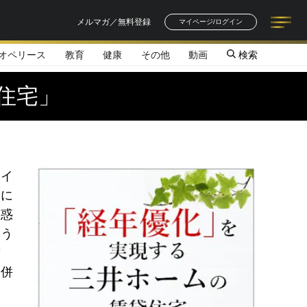
メルマガ／無料登録
マイページ/ログイン
オペリース
教育
健康
その他
動画
検索
記事一覧
連載一覧
著者一覧
書籍一覧
セミナー情報
お知らせ
住宅」
タイ
むに
迷惑
まう
賃
宅併
ら