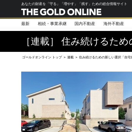
あなたの財産を「守る」「増やす」「残す」ための総合情報サイト
最新
相続・事業承継
国内不動産
海外不動産
［連載］ 住み続けるた
ゴールドオンライン トップ
>
連載
>
住み続けるための新しい選択「自宅