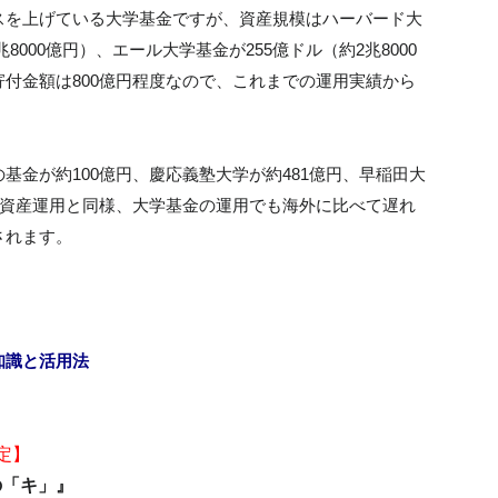
スを上げている大学基金ですが、資産規模はハーバード大
兆8000億円）、エール大学基金が255億ドル（約2兆8000
付金額は800億円程度なので、これまでの運用実績から
基金が約100億円、慶応義塾大学が約481億円、早稲田大
融資産運用と同様、大学基金の運用でも海外に比べて遅れ
されます。
知識と活用法
定】
の「キ」』