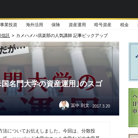
事業投資
海外活用
保険
資産運用
暗号資産
税金
資信託
>
カメハメハ倶楽部の人気講師 記事ピックアップ
｢米国名門大学の資産運用｣のスゴ
冨中 則文
2017.3.20
方法についてお伝えしました。今回は、分散投