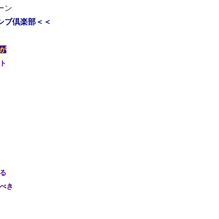
ーン
シブ倶楽部＜＜
が
ト
る
くべき