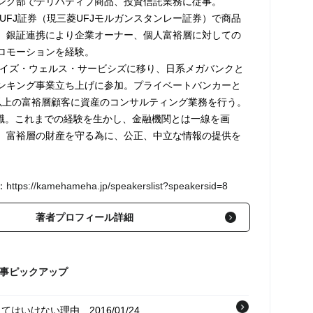
ング部でデリバティブ商品、投資信託業務に従事。
菱UFJ証券（現三菱UFJモルガンスタンレー証券）で商品
、銀証連携により企業オーナー、個人富裕層に対しての
ロモーションを経験。
クレイズ・ウェルス・サービシズに移り、日系メガバンクと
ンキング事業立ち上げに参加。プライベートバンカーと
以上の富裕層顧客に資産のコンサルティング業務を行う。
ら現職。これまでの経験を生かし、金融機関とは一線を画
、富裕層の財産を守る為に、公正、中立な情報の提供を
：
https://kamehameha.jp/speakerslist?speakersid=8
著者プロフィール詳細
記事ピックアップ
じてはいけない理由
2016/01/24