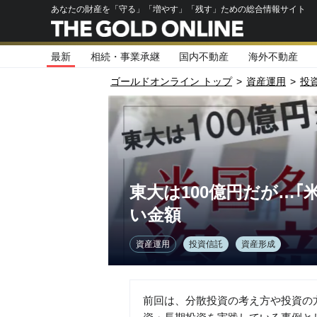
あなたの財産を「守る」「増やす」「残す」ための総合情報サイト
最新
相続・事業承継
国内不動産
海外不動産
ゴールドオンライン トップ
>
資産運用
>
投
東大は100億円だが…
い金額
資産運用
投資信託
資産形成
前回は、分散投資の考え方や投資の