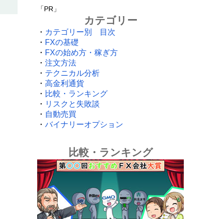
「PR」
カテゴリー
・
カテゴリー別 目次
・
FXの基礎
・
FXの始め方・稼ぎ方
・
注文方法
・
テクニカル分析
・
高金利通貨
・
比較・ランキング
・
リスクと失敗談
・
自動売買
・
バイナリーオプション
比較・ランキング