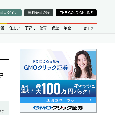
員ログイン
無料会員登録
THE GOLD ONLINE
介護
住まい
子育て・教育
税金
年金
エトセトラ
や
期待