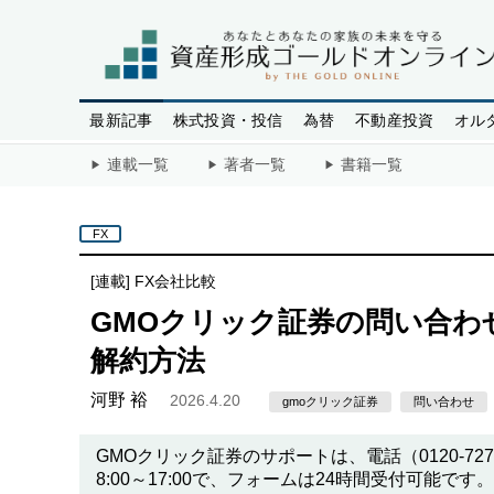
最新記事
株式投資・投信
為替
不動産投資
オル
連載一覧
著者一覧
書籍一覧
FX
[連載]
FX会社比較
GMOクリック証券の問い合わ
解約方法
河野 裕
2026.4.20
gmoクリック証券
問い合わせ
GMOクリック証券のサポートは、電話（0120-7
8:00～17:00で、フォームは24時間受付可