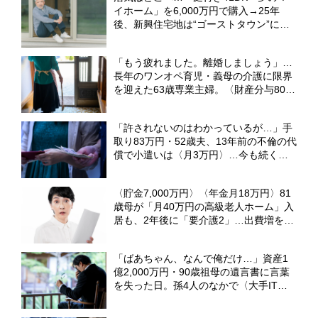
イホーム」を6,000万円で購入→25年
後、新興住宅地は“ゴーストタウン”に。
61歳男性が直面した「厳しい現実」【宅
建士CFPが解説】
「もう疲れました。離婚しましょう」…
長年のワンオペ育児・義母の介護に限界
を迎えた63歳専業主婦。〈財産分与800
万円〉で“束の間”の自由を満喫も、直面
した過酷な現実【CFPの助言】
「許されないのはわかっているが…」手
取り83万円・52歳夫、13年前の不倫の代
償で小遣いは〈月3万円〉…今も続く専
業主婦の妻との「上下関係」【弁護士の
助言】
〈貯金7,000万円〉〈年金月18万円〉81
歳母が「月40万円の高級老人ホーム」入
居も、2年後に「要介護2」…出費増を覚
悟した53歳娘が「請求書」を見て驚いた
ワケ【元介護施設職員のFPが解説】
「ばあちゃん、なんで俺だけ…」資産1
億2,000万円・90歳祖母の遺言書に言葉
を失った日。孫4人のなかで〈大手IT勤
務・38歳孫〉だけが遺産相続から除外さ
れたワケ【弁護士が解説】