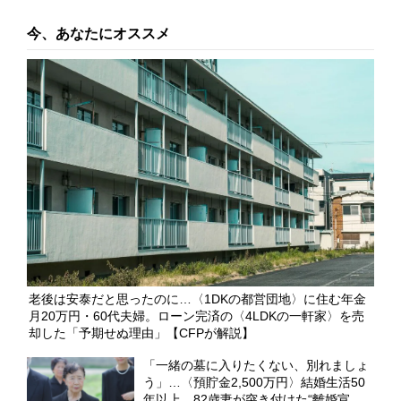
今、あなたにオススメ
老後は安泰だと思ったのに…〈1DKの都営団地〉に住む年金
月20万円・60代夫婦。ローン完済の〈4LDKの一軒家〉を売
却した「予期せぬ理由」【CFPが解説】
「一緒の墓に入りたくない、別れましょ
う」…〈預貯金2,500万円〉結婚生活50
年以上、82歳妻が突き付けた“離婚宣