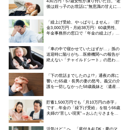
430万円・57歳女性が凍り付いた日。“老
後は姪っ子のお世話に”無意識の甘えに突
き付けられた、シビアな現実【FPが解
説】
「繰上げ受給、やっぱりしません」〈貯
金3,000万円・月給38万円〉60歳男性、
年金事務所の窓口で「年金の繰上げ」を
撤回したワケ【社労士FPが解説】
「車の中で寝かせていたはずが…」孫の
送迎時に陥りがち…医療機関への報告が
絶えない「チャイルドシート」の思わぬ
事故【2026年最新白書】
「下の世話までしたのよ!?」通夜の席に
響いた65歳・長男の妻の怒号。義父の介
護を一切しなかった58歳義妹と〈遺産
3,000万円〉の相続で大喧嘩【元社会福
祉士FPが警告】
貯蓄1,500万円でも「月10万円の赤字」
です…年金の「繰下げ受給」を狙う66歳
夫婦の“苦しい現実”→おふたりさまを救
った〈時間差受給〉【FPが解説】
活気はどこへ…「庭付き4LDK・夢のマ