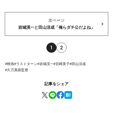
次ページ
岩城滉一と田山涼成「俺らダチ公だよね」
1
2
#映画
#ラストターン
#岩城滉一
#宮崎美子
#田山涼成
#久万真路監督
記事をシェア