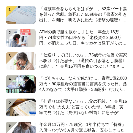
「遺族年金をもらえるはずが…」52歳パート妻
を襲った悲劇。急死した55歳夫の「書斎の引き
出し」を開け、明るみに出た〈衝撃の秘密〉
【CFPが解説】
ATMの前で腰を抜かしました…年金月13万
円・74歳女性の口座から「老後資金2,500万
円」が消え去った日。キッカケは昼下がりの
〈1本の電話〉【弁護士が警鐘】
「仕送りしてほしいの」…75歳母の催促で実家
へ駆けつけた息子、〈通帳の引き落とし履歴〉
に絶句。年金月15万円を食いつぶした“まさか
の正体”【CFPの助言】
「ばあちゃん、なんで俺だけ…」資産1億2,000
万円・90歳祖母の遺言書に言葉を失った日。孫
4人のなかで〈大手IT勤務・38歳孫〉だけが遺
産相続から除外されたワケ【弁護士が解説】
「仕送りは必要ないわ」…父の死後、年金月16
万円でも“大丈夫”と言っていた母。3年後、実
家で見つけた〈見慣れない封筒〉に息子が“思
わず叫んだ”ワケ【FPが解説】
年金月11万円・78歳父、1年半待ちで「特養」
入所→わずか3ヵ月で退去勧告。安心しきった