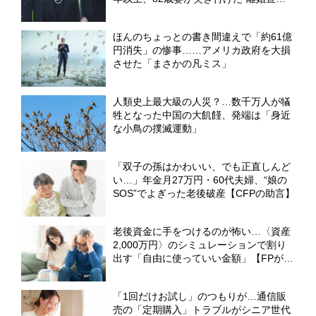
言”。決断は、友人の葬儀の帰り道で
【CFPが解説】
ほんのちょっとの書き間違えで「約61億
円消失」の惨事……アメリカ政府を大損
させた「まさかの凡ミス」
人類史上最大級の人災？…数千万人が犠
牲となった中国の大飢饉、発端は「身近
な小鳥の撲滅運動」
「双子の孫はかわいい、でも正直しんど
い…」年金月27万円・60代夫婦、“娘の
SOS”でよぎった老後破産【CFPの助言】
老後資金に手をつけるのが怖い…〈資産
2,000万円〉のシミュレーションで割り
出す「自由に使っていい金額」【FPが解
説】
「1回だけお試し」のつもりが…通信販
売の「定期購入」トラブルがシニア世代