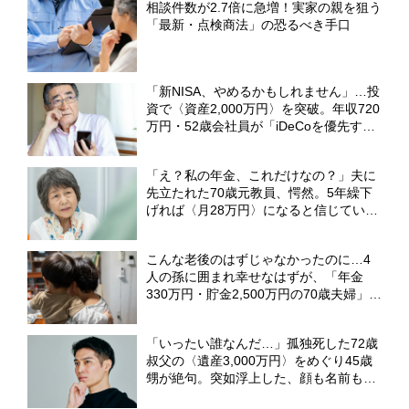
相談件数が2.7倍に急増！実家の親を狙う
「最新・点検商法」の恐るべき手口
「新NISA、やめるかもしれません」…投
資で〈資産2,000万円〉を突破。年収720
万円・52歳会社員が「iDeCoを優先す
る」と語るワケ【FPの解説】
「え？私の年金、これだけなの？」夫に
先立たれた70歳元教員、愕然。5年繰下
げれば〈月28万円〉になると信じていた
が…年金事務所で知った「衝撃の事実」
【2028年の法改正についてCFPが解説】
こんな老後のはずじゃなかったのに…4
人の孫に囲まれ幸せなはずが、「年金
330万円・貯金2,500万円の70歳夫婦」の
顔が晴れない理由【FPが解説】
「いったい誰なんだ…」孤独死した72歳
叔父の〈遺産3,000万円〉をめぐり45歳
甥が絶句。突如浮上した、顔も名前も知
らない〈まさかの相続人〉【弁護士が解