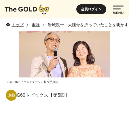
会員ログイン
トップ
趣味
岩城滉一、大腿骨を折っていたことを明かす
（C）2023『ラストターン』製作委員会
G60トピックス【第5回】
連載