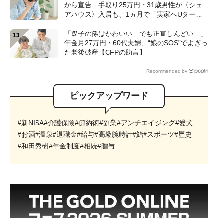
から宣告…手取り25万円・31歳男性が〈シェ
アハウス〉入居も、1ヵ月で「実家へUター
ン」したワケ【CFPが解説】
「双子の孫はかわいい、でも正直しんどい…」
年金月27万円・60代夫婦、“娘のSOS”でよぎっ
た老後破産【CFPの助言】
Recommended by
ピックアップワード
#新NISA
#介護保険
#節約術
#副業
#アンチエイジング
#愛犬
#お酒
#温泉
#退職金
#給与
#高級腕時計
#鮨
#スポーツ
#歴史
#和田秀樹
#年金制度
#相続
#贈与