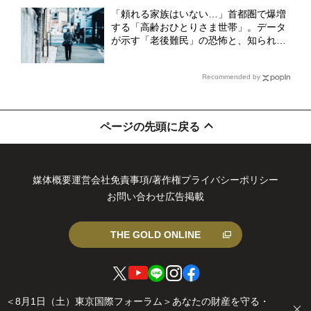
説】
「頼れる家族はいない…」首都圏で爆増
する「高齢おひとりさま世帯」。データ
が示す「老後難民」の恐怖と、知られざ
る「新・居住サポート」の全貌【2026年
最新白書】
Recommended by
ページの先頭に戻る
媒体概要
運営会社
免責事項/著作権
プライバシーポリシー
お問い合わせ
広告掲載
THE GOLD ONLINE
X
You
LIN
Inst
Fa
© 2026 Gold Online Inc. All rights reserved.
＜8月1日（土）東京国際フォーラム＞あなたの財産を守る・
（
Tub
E
agr
ce