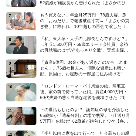
52歳娘が施設長から告げられた〈まさかのひと
言〉【元介護施設職員のFPが解説】
もう買えない…年金月25万円・78歳夫婦、孫
の「おねだり」で老後破産寸前→「まさかの貢
ぎ物」に救われ、10年越しの再会で涙した〈孫
のひと言〉【CFPが解説】
「私、東大卒・大手の元部長なんですけど？」
…年収1,500万円・55歳エリート会社員、余裕
の再就職のはずが“あっさり全敗”。専業主婦の
妻が仕切る家で「居場所がありません」の現実
【CFPの助言】
「資産5億円、お金があり過ぎたのかもしれま
せん」…76歳社長夫人、潤沢な資産にも暗い
顔。原因は、お屋敷の一部屋に住み続ける“跡
取り息子”【CFPが解説】
「ロンドン・ローマ・パリ周遊の旅」帰宅直
後、家の前で待っていた娘。資産4,000万円・
60代夫婦の悠々自適な老後を崩壊させた〈衝撃
のカミングアウト〉【CFPの助言】
下の世話もしたのよ!?…認知症の母を介護した
65歳姉が「遺産分割」の場で豹変。〈仕送り月
5万円〉を続けた62歳弟が絶句したワケ【弁護
士が解説】
「半年以内に家を出て行って」年金暮らしの親