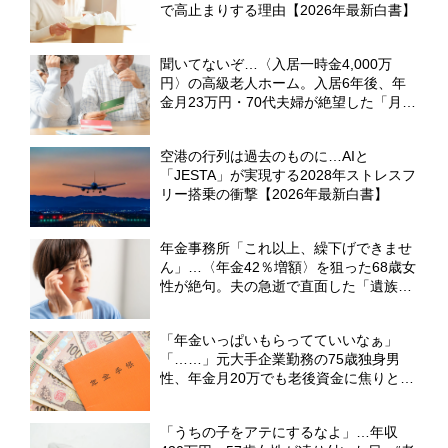
で高止まりする理由【2026年最新白書】
聞いてないぞ…〈入居一時金4,000万
円〉の高級老人ホーム。入居6年後、年
金月23万円・70代夫婦が絶望した「月8
万円の追加請求」【元社会福祉士FPが警
告】
空港の行列は過去のものに…AIと
「JESTA」が実現する2028年ストレスフ
リー搭乗の衝撃【2026年最新白書】
年金事務所「これ以上、繰下げできませ
ん」…〈年金42％増額〉を狙った68歳女
性が絶句。夫の急逝で直面した「遺族厚
生年金」の想定外のルール【社労士FPが
解説】
「年金いっぱいもらってていいなぁ」
「……」元大手企業勤務の75歳独身男
性、年金月20万でも老後資金に焦りと不
安……健康で長生きするほどお金がかか
る＜負のスパイラル＞
「うちの子をアテにするなよ」…年収