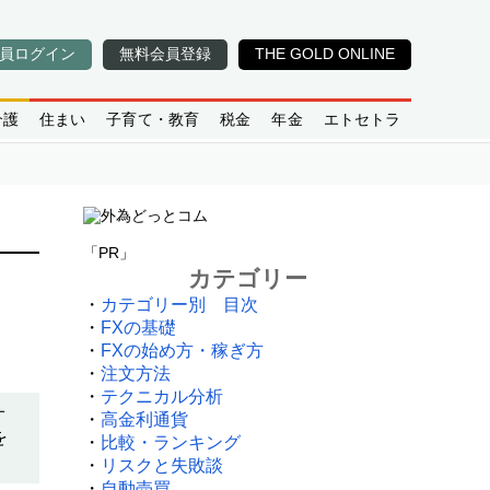
員ログイン
無料会員登録
THE GOLD ONLINE
介護
住まい
子育て・教育
税金
年金
エトセトラ
「PR」
カテゴリー
・
カテゴリー別 目次
・
FXの基礎
・
FXの始め方・稼ぎ方
・
注文方法
・
テクニカル分析
オ
・
高金利通貨
を
・
比較・ランキング
・
リスクと失敗談
・
自動売買