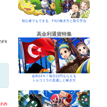
初心者でもできる、FXの稼ぎ方と取引手法
高金利通貨特集
FX
金利14％！毎日22円もらえる
、
トルコリラの見通しと稼ぎ方
ドの