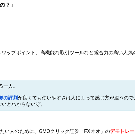
提携会社一覧
るの？」
スワップポイント、高機能な取引ツールなど総合力の高い人気の
る一人。
券の評判
が良くても使いやすさは人によって感じ方が違うので
ないとわからないぞ。
たい人のために、GMOクリック証券「FXネオ」の
デモトレー