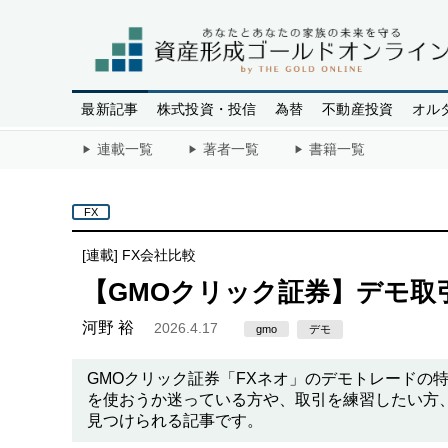
最新記事
株式投資・投信
為替
不動産投資
オル
連載一覧
著者一覧
書籍一覧
FX
[連載]
FX会社比較
【GMOクリック証券】デモ取
河野 裕
2026.4.17
gmo
デモ
GMOクリック証券「FXネオ」のデモトレードの
を使おうか迷っている方や、取引を練習したい方
見つけられる記事です。