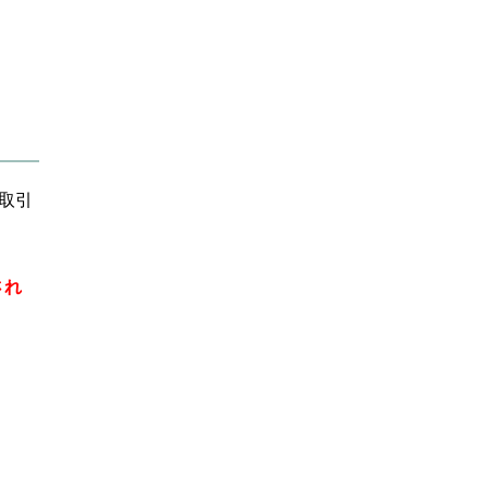
取引
され