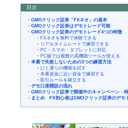
目次
・
GMOクリック証券「FXネオ」の基本
・
GMOクリック証券はデモトレード可能
・
GMOクリック証券のデモトレード4つの特徴
・
FXネオを無料で体験できる
・
リアルタイムレートで練習できる
・
PC・スマホ・タブレットに対応
・
PC版では複数の高機能ツールが使える
・
本番で失敗しないための3つの練習方法
・
ひと通りの機能を試す
・
本番資金に近い資金で練習する
・
取引ルールを確立する
・
デモ口座開設の流れ
・
GMOクリック証券で開催中のキャンペーン・
・
まとめ FX初心者はGMOクリック証券のデモ